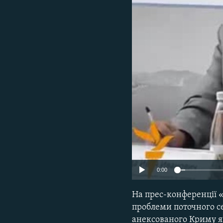
ВІДЕОУРОКИ «ELIFBE»
СВІДЧЕННЯ ОКУПАЦІЇ
УКРАЇНСЬКА ПРОБЛЕМА КРИМУ
ІНФОГРАФІКА
0:00
На прес-конференції 
проблеми поточного сез
анексованого Криму я