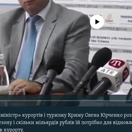
No media source currently avail
«міністр» курортів і туризму Криму Олена Юрченко роз
ону і скільки мільярдів рублів їй потрібно для відновл
к курорту.