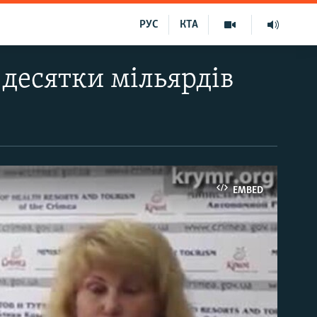
РУС
КТА
десятки мільярдів
EMBED