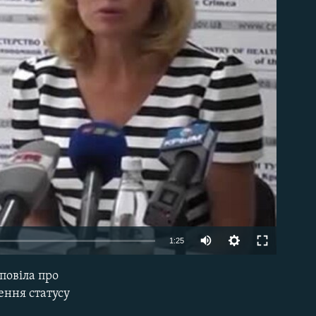
able
1:25
повіла про
EMBED
ення статусу