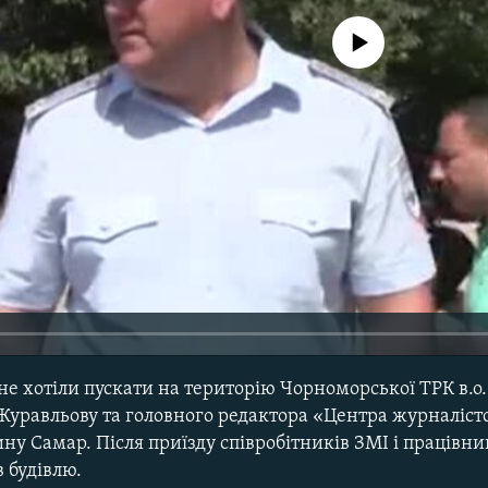
No media source currently avail
 не хотіли пускати на територію Чорноморської ТРК в.о
уравльову та головного редактора «Центра журналіст
ну Самар. Після приїзду співробітників ЗМІ і працівн
в будівлю.