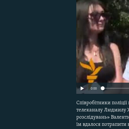
ВІДЕОУРОКИ «ELIFBE»
СВІДЧЕННЯ ОКУПАЦІЇ
УКРАЇНСЬКА ПРОБЛЕМА КРИМУ
ІНФОГРАФІКА
0:00
Співробітники поліції
телеканалу Людмилу Ж
розслідувань» Валенти
їм вдалося потрапити 