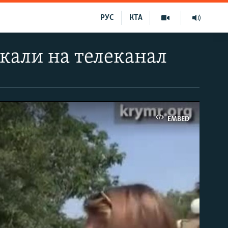
РУС
КТА
кали на телеканал
EMBED