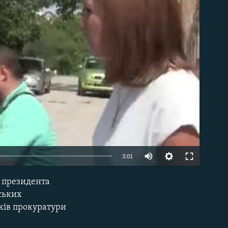
able
3:01
. президента
EMBED
ських
иків прокуратури