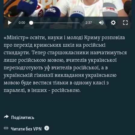
ВІДЕОУРОКИ «ELIFBE»
Русский
СВІДЧЕННЯ ОКУПАЦІЇ
Qırımtatar
0:00
2:37
УКРАЇНСЬКА ПРОБЛЕМА КРИМУ
«Міністр» освіти, науки і молоді Криму розповіла
ДОЛУЧАЙСЯ!
ІНФОГРАФІКА
про перехід кримських шкіл на російські
стандарти. Тепер старшокласники навчатимуться
лише російською мовою, вчителів української
Усі сайти RFE/RL
переподготують уф вчителів російської, а в
українській гімназії викладання українською
мовою буде вестися тільки в одному класі з
паралелі, в інших - російською.
Поділитись
Читати без VPN