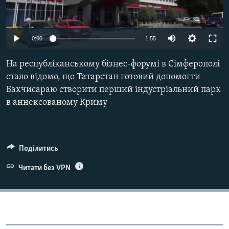
ВІДЕОУРОКИ «ELIFBE»
Русский
СВІДЧЕННЯ ОКУПАЦІЇ
Qırımtatar
0:00
1:55
УКРАЇНСЬКА ПРОБЛЕМА КРИМУ
На республіканському бізнес-форумі в Сімферополі
ДОЛУЧАЙСЯ!
ІНФОГРАФІКА
стало відомо, що Татарстан готовий допомогти
Бахчисараю створити перший індустріальний парк
в аннексованому Криму
Усі сайти RFE/RL
Поділитись
Читати без VPN