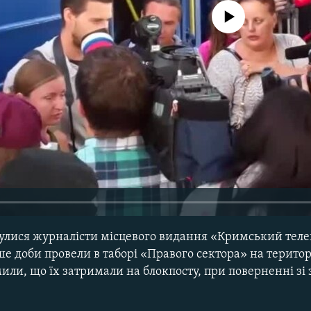
No media source currently avail
улися журналісти місцевого видання «Кримський телег
е доби провели в таборі «Правого сектора» на територ
или, що їх затримали на блокпосту, при поверненні зі 