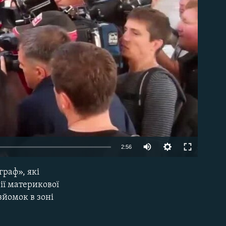
able
2:56
раф», які
EMBED
ії материкової
зйомок в зоні