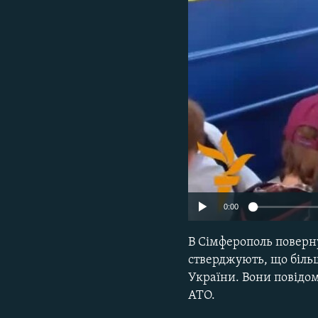
ВІДЕОУРОКИ «ELIFBE»
СВІДЧЕННЯ ОКУПАЦІЇ
УКРАЇНСЬКА ПРОБЛЕМА КРИМУ
ІНФОГРАФІКА
0:00
В Сімферополь поверн
стверджують, що більш
України. Вони повідом
АТО.