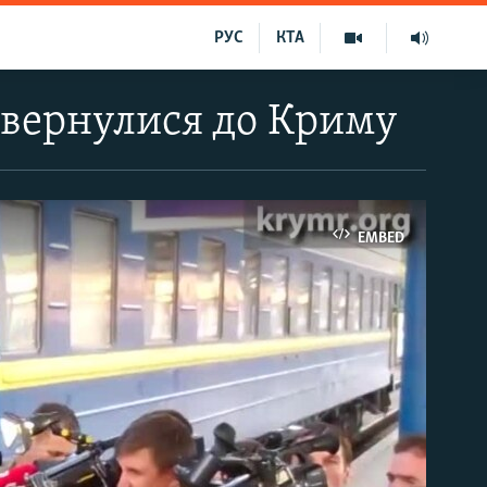
РУС
КТА
овернулися до Криму
EMBED