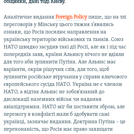
обіцянки, дані тоді Києву.
Аналітичне видання
Foreign
Policy
пише, що на тлі
переговорів у Мінську цього тижня з’явились
ознаки, що Росія посилює направлення на
українську територію військових та танків. Союз
НАТО швидко засудив такі дії Росії, але як і під час
попередніх заяв, країни Альянсу нічого не вдіяли
для того аби зупинити Путіна. Але Альянс має
варіанти, окрім рішучих слів, для того, щоб
зупинити російське втручання у справи ключового
європейського сусіда НАТО. Україна не є членом
НАТО, а відтак Альянс не зобов’язаний до
дислокації наземних військ чи надання
авіапідтримки. НАТО міг би поставити зброю, але
перемогу в конфлікті мали б здобувати самі
українці, зазначає видання. Доктрина Путіна – це
переконаність, що Росія має право захищати