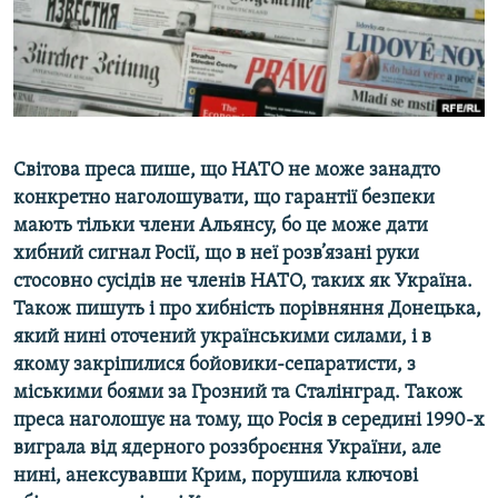
ВІДЕОУРОКИ «ELIFBE»
Русский
СВІДЧЕННЯ ОКУПАЦІЇ
Qırımtatar
УКРАЇНСЬКА ПРОБЛЕМА КРИМУ
ДОЛУЧАЙСЯ!
ІНФОГРАФІКА
Світова преса пише, що НАТО не може занадто
конкретно наголошувати, що гарантії безпеки
мають тільки члени Альянсу, бо це може дати
Усі сайти RFE/RL
хибний сигнал Росії, що в неї розв’язані руки
стосовно сусідів не членів НАТО, таких як Україна.
Також пишуть і про хибність порівняння Донецька,
який нині оточений українськими силами, і в
якому закріпилися бойовики-сепаратисти, з
міськими боями за Грозний та Сталінград. Також
преса наголошує на тому, що Росія в середині 1990-х
виграла від ядерного роззброєння України, але
нині, анексувавши Крим, порушила ключові