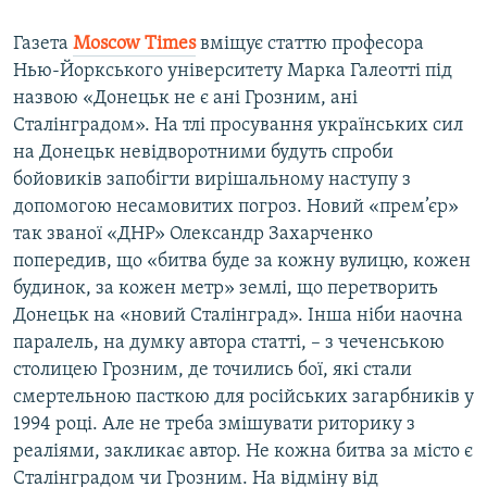
Газета
Moscow
Times
вміщує статтю професора
Нью-Йоркського університету Марка Галеотті під
назвою «Донецьк не є ані Грозним, ані
Сталінградом». На тлі просування українських сил
на Донецьк невідворотними будуть спроби
бойовиків запобігти вирішальному наступу з
допомогою несамовитих погроз. Новий «прем’єр»
так званої «ДНР» Олександр Захарченко
попередив, що «битва буде за кожну вулицю, кожен
будинок, за кожен метр» землі, що перетворить
Донецьк на «новий Сталінград». Інша ніби наочна
паралель, на думку автора статті, – з чеченською
столицею Грозним, де точились бої, які стали
смертельною пасткою для російських загарбників у
1994 році. Але не треба змішувати риторику з
реаліями, закликає автор. Не кожна битва за місто є
Сталінградом чи Грозним. На відміну від