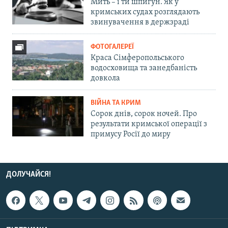
Мить – і ти шпигун. Як у
кримських судах розглядають
звинувачення в держзраді
ФОТОГАЛЕРЕЇ
Краса Сімферопольського
водосховища та занедбаність
довкола
ВІЙНА ТА КРИМ
Сорок днів, сорок ночей. Про
результати кримської операції з
примусу Росії до миру
ДОЛУЧАЙСЯ!