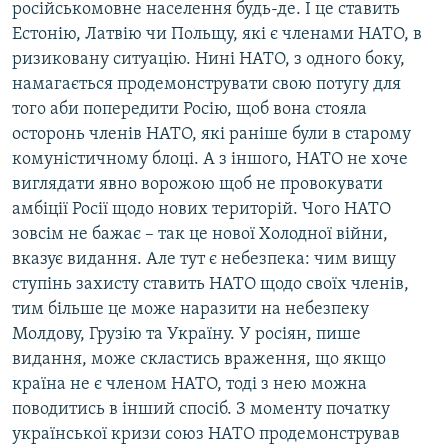
російськомовне населення будь-де. І це ставить
Естонію, Латвію чи Польщу, які є членами НАТО, в
ризиковану ситуацію. Нині НАТО, з одного боку,
намагається продемонструвати свою потугу для
того аби попередити Росію, щоб вона стояла
осторонь членів НАТО, які раніше були в старому
комуністичному блоці. А з іншого, НАТО не хоче
виглядати явно ворожою щоб не провокувати
амбіції Росії щодо нових територій. Чого НАТО
зовсім не бажає – так це нової Холодної війни,
вказує видання. Але тут є небезпека: чим вищу
ступінь захисту ставить НАТО щодо своїх членів,
тим більше це може наразити на небезпеку
Молдову, Грузію та Україну. У росіян, пише
видання, може скластись враження, що якщо
країна не є членом НАТО, тоді з нею можна
поводитись в інший спосіб. З моменту початку
української кризи союз НАТО продемонстрував