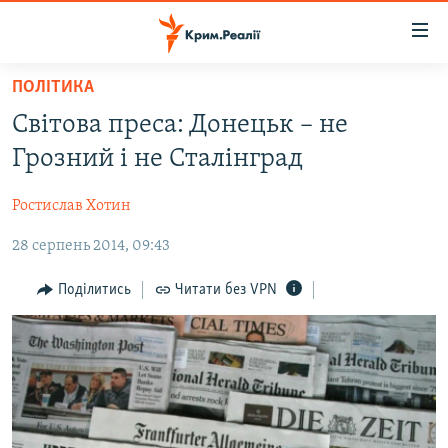
Доступність
посилання
Перейти
ПОЛІТИКА
до
НОВИНИ
Світова преса: Донецьк – не
основного
ВОДА.КРИМ
матеріалу
Грозний і не Сталінград
ВІДЕО ТА ФОТО
Перейти
до
Ростислав Хотин
ПОЛІТИКА
основної
28 серпень 2014, 09:43
БЛОГИ
навігації
Перейти
ПОГЛЯД
Поділитись
Читати без VPN
до
ІНТЕРВ'Ю
пошуку
ВСЕ ЗА ДЕНЬ
СПЕЦПРОЕКТИ
ЯК ОБІЙТИ БЛОКУВАННЯ
ДЕПОРТАЦІЯ