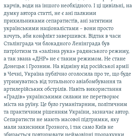
харчів, води на іншого необхідного. І ці цивільні, на
думку автора статті, не є ані палкими
прихильниками сепаратистів, ані затятими
українськими націоналістами – вони просто
хочуть, аби конфлікт завершився. Відтак в часи
Сталінграда чи блокадного Ленінграда був
патріотизм та «залізна рука» радянського режиму,
а так звана «ДНР» не є таким режимом. Не стане
Донецьк і Грозним. На відміну від російської армії
в Чечні, Україна публічно оголосила про те, що буде
утримуватись від тотального авіабомбування та
артилерійських обстрілів. Навіть використання
«Градів» українськими силами не перетворює
міста на руїну. Це було гуманітарним, політичним
та практичним рішенням України, зазначає автор.
Сепаратисти не мають масової підтримки, яку
мали захисники Грозного, і так само Київ не
збирається повторювати неймовірні прорахунки