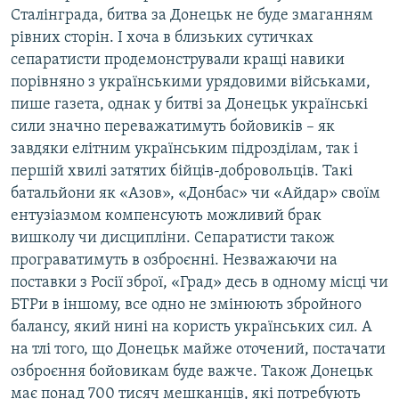
Сталінграда, битва за Донецьк не буде змаганням
рівних сторін. І хоча в близьких сутичках
сепаратисти продемонстрували кращі навики
порівняно з українськими урядовими військами,
пише газета, однак у битві за Донецьк українські
сили значно переважатимуть бойовиків – як
завдяки елітним українським підрозділам, так і
першій хвилі затятих бійців-добровольців. Такі
батальйони як «Азов», «Донбас» чи «Айдар» своїм
ентузіазмом компенсують можливий брак
вишколу чи дисципліни. Сепаратисти також
програватимуть в озброєнні. Незважаючи на
поставки з Росії зброї, «Град» десь в одному місці чи
БТРи в іншому, все одно не змінюють збройного
балансу, який нині на користь українських сил. А
на тлі того, що Донецьк майже оточений, постачати
озброєння бойовикам буде важче. Також Донецьк
має понад 700 тисяч мешканців, які потребують