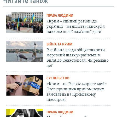
Читайте також
ПРАВА ЛЮДИНИ
«Крим – єдиний регіон, де
українці – меншість»: дискусія
навколо нової пам'ятної дати
ВІЙНА ТА КРИМ
Російська влада обіцяє закрити
морський шлях українським
БпЛА до Севастополя. Чи реально
це?
СУСПІЛЬСТВО
«Крим – не Росія»: маркетплейс
Ozon припинив прийом нових
замовлень на Кримському
півострові
ПРАВА ЛЮДИНИ