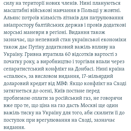
силу на території нових членів. Нині плануються
масштабні військові навчання в Польщі у жовтні.
Альянс потроїв кількість літаків для патрулювання
авіапростору балтійських держав і провів додаткові
морські маневри в регіоні. Видання також
зазначає, що непевний стан української економіки
також дає Путіну додатковий важіль впливу на
Україну. Гривна втратила 60 відсотків вартості з
початку року, а виробництво і торгівля впали через
сепаратистський конфлікт на Донбасі. Нині країна
«спалює», за висловом видання, 17-мільярдий
доларовий кредит від МВФ. Якщо конфлікт на Сході
затягнеться до осені, Київ постане перед
проблемою оплати за російський газ, не говорячи
вже про те, що ціна на газ дасть Москві ще один
важіль тиску на Україну для того, аби схилити її до
поступок при врегулювання на Сході, зазначає
видання.