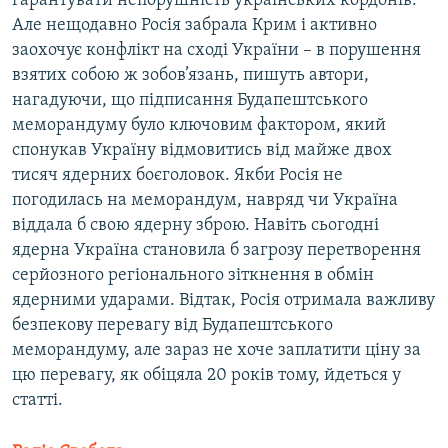
гарантувати непорушність українських кордонів.
Але нещодавно Росія забрала Крим і активно
заохочує конфлікт на сході України – в порушення
взятих собою ж зобов’язань, пишуть автори,
нагадуючи, що підписання Будапештського
меморандуму було ключовим фактором, який
спонукав Україну відмовитись від майже двох
тисяч ядерних боєголовок. Якби Росія не
погодилась на меморандум, навряд чи Україна
віддала б свою ядерну зброю. Навіть сьогодні
ядерна Україна становила б загрозу перетворення
серйозного регіонального зіткнення в обмін
ядерними ударами. Відтак, Росія отримала важливу
безпекову перевагу від Будапештського
меморандуму, але зараз не хоче заплатити ціну за
цю перевагу, як обіцяла 20 років тому, йдеться у
статті.