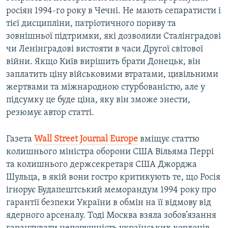
росіян 1994-го року в Чечні. Не мають сепаратисти і
тієї дисципліни, патріотичного пориву та
зовнішньої підтримки, які дозволили Сталінградові
чи Ленінградові вистояти в часи Другої світової
війни. Якщо Київ вирішить брати Донецьк, він
заплатить ціну військовими втратами, цивільними
жертвами та міжнародною стурбованістю, але у
підсумку це буде ціна, яку він зможе знести,
резюмує автор статті.
Газета
Wall
Street
Journal
Europe
вміщує статтю
колишнього міністра оборони США Вільяма Перрі
та колишнього держсекретаря США Джорджа
Шульца, в якій вони гостро критикують те, що Росія
ігнорує Будапештський меморандум 1994 року про
гарантії безпеки України в обмін на її відмову від
ядерного арсеналу. Тоді Москва взяла зобов’язання