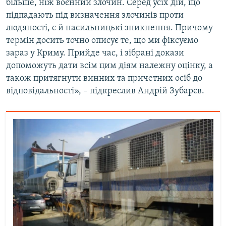
більше, ніж воєнний злочин. Серед усіх дій, що
підпадають під визначення злочинів проти
людяності, є й насильницькі зникнення. Причому
термін досить точно описує те, що ми фіксуємо
зараз у Криму. Прийде час, і зібрані докази
допоможуть дати всім цим діям належну оцінку, а
також притягнути винних та причетних осіб до
відповідальності», – підкреслив Андрій Зубарєв.