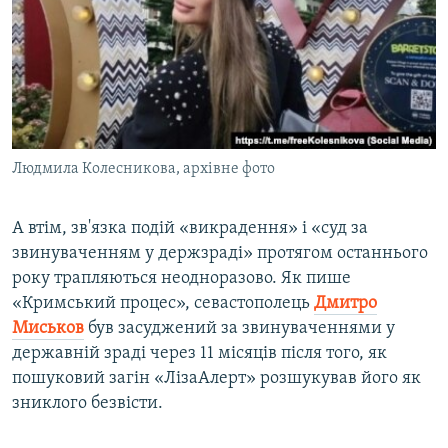
Людмила Колесникова, архівне фото
А втім, зв'язка подій «викрадення» і «суд за
звинуваченням у держзраді» протягом останнього
року трапляються неодноразово. Як пише
«Кримський процес», севастополець
Дмитро
Миськов
був засуджений за звинуваченнями у
державній зраді через 11 місяців після того, як
пошуковий загін «ЛізаАлерт» розшукував його як
зниклого безвісти.