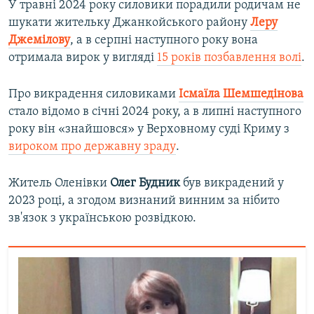
У травні 2024 року силовики порадили родичам не
шукати жительку Джанкойського району
Леру
Джемілову
, а в серпні наступного року вона
отримала вирок у вигляді
15 років позбавлення волі
.
Про викрадення силовиками
Ісмаїла Шемшедінова
стало відомо в січні 2024 року, а в липні наступного
року він «знайшовся» у Верховному суді Криму з
вироком про державну зраду
.
Житель Оленівки
Олег Будник
був викрадений у
2023 році, а згодом визнаний винним за нібито
зв'язок з українською розвідкою.