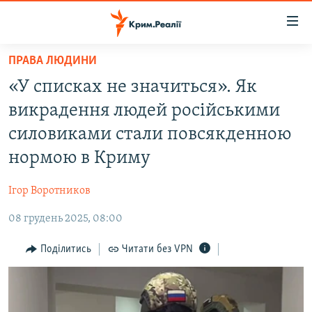
Доступність
посилання
Перейти
ПРАВА ЛЮДИНИ
до
НОВИНИ
«У списках не значиться». Як
основного
ВОДА.КРИМ
матеріалу
викрадення людей російськими
ВІДЕО ТА ФОТО
Перейти
силовиками стали повсякденною
до
ПОЛІТИКА
нормою в Криму
основної
БЛОГИ
навігації
Ігор Воротников
Перейти
ПОГЛЯД
до
08 грудень 2025, 08:00
ІНТЕРВ'Ю
пошуку
ВСЕ ЗА ДЕНЬ
Поділитись
Читати без VPN
СПЕЦПРОЕКТИ
ЯК ОБІЙТИ БЛОКУВАННЯ
ДЕПОРТАЦІЯ