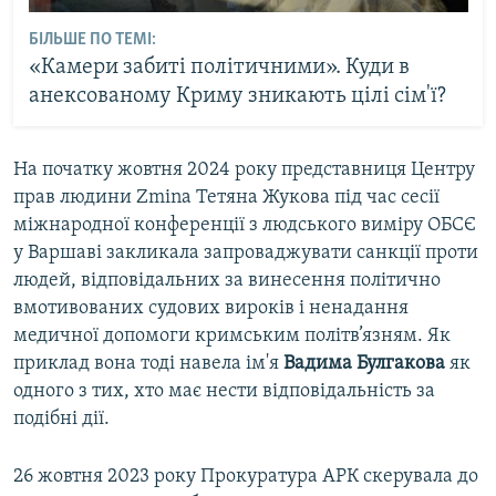
БІЛЬШЕ ПО ТЕМІ:
«Камери забиті політичними». Куди в
анексованому Криму зникають цілі сім'ї?
На початку жовтня 2024 року представниця Центру
прав людини Zmina Тетяна Жукова під час сесії
міжнародної конференції з людського виміру ОБСЄ
у Варшаві закликала запроваджувати санкції проти
людей, відповідальних за винесення політично
вмотивованих судових вироків і ненадання
медичної допомоги кримським політв’язням. Як
приклад вона тоді навела ім'я
Вадима Булгакова
як
одного з тих, хто має нести відповідальність за
подібні дії.
26 жовтня 2023 року Прокуратура АРК скерувала до