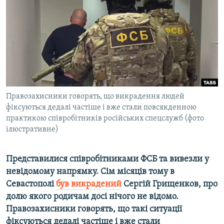
ВІДЕОУРОКИ «ELIFBE»
Русский
СВІДЧЕННЯ ОКУПАЦІЇ
Qırımtatar
УКРАЇНСЬКА ПРОБЛЕМА КРИМУ
ДОЛУЧАЙСЯ!
ІНФОГРАФІКА
Правозахисники говорять, що викрадення людей
фіксуються дедалі частіше і вже стали повсякденною
Усі сайти RFE/RL
практикою співробітників російських спецслужб (фото
ілюстративне)
Представилися співробітниками ФСБ та вивезли у
невідомому напрямку. Сім місяців тому в
Севастополі
був викрадений
Сергій Грищенков, про
долю якого родичам досі нічого не відомо.
Правозахисники говорять, що такі ситуації
фіксуються дедалі частіше і вже стали