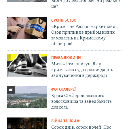
БпЛА до Севастополя. Чи реально
це?
СУСПІЛЬСТВО
«Крим – не Росія»: маркетплейс
Ozon припинив прийом нових
замовлень на Кримському
півострові
ПРАВА ЛЮДИНИ
Мить – і ти шпигун. Як у
кримських судах розглядають
звинувачення в держзраді
ФОТОГАЛЕРЕЇ
Краса Сімферопольського
водосховища та занедбаність
довкола
ВІЙНА ТА КРИМ
Сорок днів, сорок ночей. Про