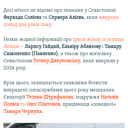
Досі нічого не відомо про зниклих у Севастополі
Фархада Солієва
та
Сервера Алієва
, яких
викрали
понад два роки тому
.
Немає жодної інформації про
трьох жінок із селища
Леніне
–
Ларису Гайдай, Ельвіру Аблязову
і
Тамару
Симоненко (Павленко)
, а також про жительку
Севастополя
Тетяну Дякуновську
, яких викрали у
2024 році.
Крім цього, залишаються зниклими безвісти
викрадені спецслужбами цього року мешканка
Євпаторії
Тетяна Штрифанова
, подружжя
Наталія
Полюх
та
Олег Платонов
, працівниця «швидкої»
Тамара Чернуха
.