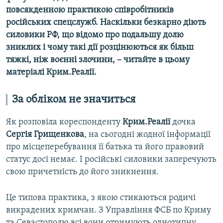
повсякденною практикою співробітників
російських спецслужб. Наскільки безкарно діють
силовики РФ, що відомо про подальшу долю
зниклих і чому такі дії розцінюються як більш
тяжкі, ніж воєнні злочини, – читайте в цьому
матеріалі Крим.Реалії.
За обліком не значиться
Як розповіла кореспонденту
Крим.Реалії
дочка
Сергія Грищенкова
, на сьогодні жодної інформації
про місцеперебування її батька та його правовий
статус досі немає. І російські силовики заперечують
свою причетність до його зникнення.
Це типова практика, з якою стикаються родичі
викрадених кримчан. З Управління ФСБ по Криму
та Севастополю всі вони отримують однотипну