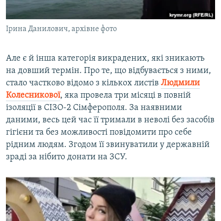
Ірина Данилович, архівне фото
Але є й інша категорія викрадених, які зникають
на довший термін. Про те, що відбувається з ними,
стало частково відомо з кількох листів
Людмили
Колесникової
, яка провела три місяці в повній
ізоляції в СІЗО-2 Сімферополя. За наявними
даними, весь цей час її тримали в неволі без засобів
гігієни та без можливості повідомити про себе
рідним людям. Згодом її звинуватили у державній
зраді за нібито донати на ЗСУ.