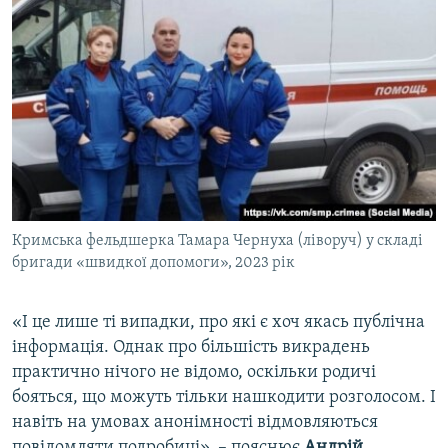
Кримська фельдшерка Тамара Чернуха (ліворуч) у складі
бригади «швидкої допомоги», 2023 рік
«І це лише ті випадки, про які є хоч якась публічна
інформація. Однак про більшість викрадень
практично нічого не відомо, оскільки родичі
бояться, що можуть тільки нашкодити розголосом. І
навіть на умовах анонімності відмовляються
повідомляти подробиці», – пояснює
Андрій