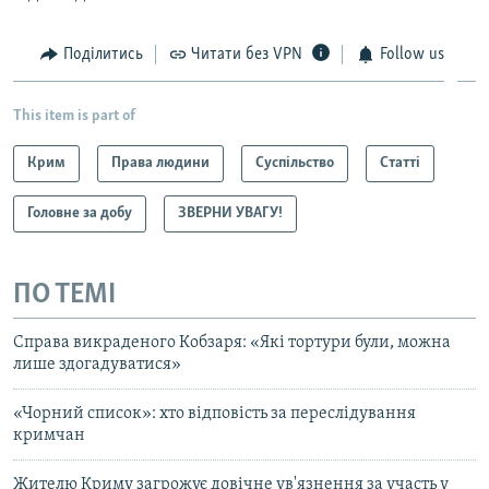
Поділитись
Читати без VPN
Follow us
This item is part of
Крим
Права людини
Суспільство
Статті
Головне за добу
ЗВЕРНИ УВАГУ!
ПО ТЕМІ
Справа викраденого Кобзаря: «Які тортури були, можна
лише здогадуватися»
«Чорний список»: хто відповість за переслідування
кримчан
Жителю Криму загрожує довічне ув'язнення за участь у