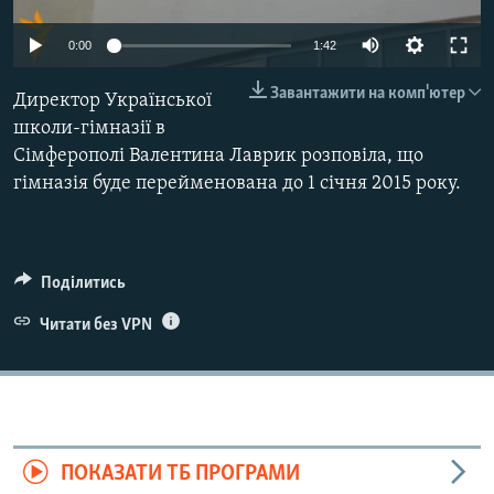
ВІДЕОУРОКИ «ELIFBE»
Русский
0:00
1:42
СВІДЧЕННЯ ОКУПАЦІЇ
Qırımtatar
Завантажити на комп'ютер
Директор Української
УКРАЇНСЬКА ПРОБЛЕМА КРИМУ
школи-гімназії в
ДОЛУЧАЙСЯ!
ІНФОГРАФІКА
Сімферополі Валентина Лаврик розповіла, що
гімназія буде перейменована до 1 січня 2015 року.
Усі сайти RFE/RL
Поділитись
Читати без VPN
ПОКАЗАТИ ТБ ПРОГРАМИ