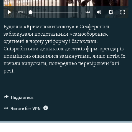
ВІДЕОУРОКИ «ELIFBE»
Русский
0:00
0:44
СВІДЧЕННЯ ОКУПАЦІЇ
Qırımtatar
Будівлю «Кримспоживсоюзу» в Сімферополі
УКРАЇНСЬКА ПРОБЛЕМА КРИМУ
заблокували представники «самооборони»,
ДОЛУЧАЙСЯ!
ІНФОГРАФІКА
одягнені в чорну уніформу і балаклави.
Співробітники декількох десятків фірм-орендарів
приміщень опинилися замкнутими, лише потім їх
почали випускати, попередньо перевіряючи їхні
Усі сайти RFE/RL
речі.
Поділитись
Читати без VPN