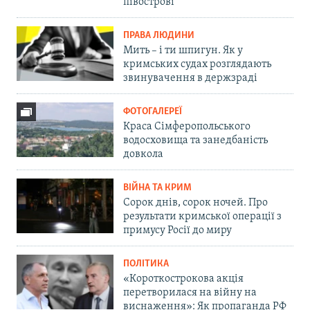
півострові
ПРАВА ЛЮДИНИ
Мить – і ти шпигун. Як у
кримських судах розглядають
звинувачення в держзраді
ФОТОГАЛЕРЕЇ
Краса Сімферопольського
водосховища та занедбаність
довкола
ВІЙНА ТА КРИМ
Сорок днів, сорок ночей. Про
результати кримської операції з
примусу Росії до миру
ПОЛІТИКА
«Короткострокова акція
перетворилася на війну на
виснаження»: Як пропаганда РФ