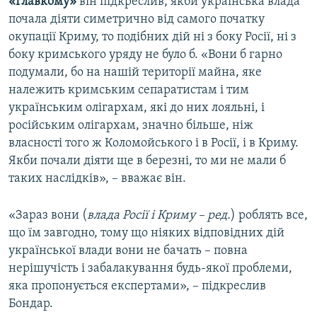
«Главкому»
він підкреслив, якби українська влада
почала діяти симетрично від самого початку
окупації Криму, то подібних дій ні з боку Росії, ні з
боку кримського уряду не було б. «Вони б гарно
подумали, бо на нашій території майна, яке
належить кримським сепаратистам і тим
українським олігархам, які до них лояльні, і
російським олігархам, значно більше, ніж
власності того ж Коломойського і в Росії, і в Криму.
Якби почали діяти ще в березні, то ми не мали б
таких наслідків», – вважає він.
«Зараз вони (
влада Росії і Криму – ред.
) роблять все,
що їм завгодно, тому що ніяких відповідних дій
української влади вони не бачать – повна
нерішучість і забалакування будь-якої проблеми,
яка пропонується експертами», – підкреслив
Бондар.