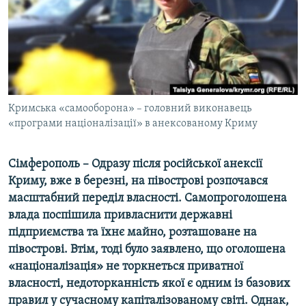
ВІДЕОУРОКИ «ELIFBE»
Русский
СВІДЧЕННЯ ОКУПАЦІЇ
Qırımtatar
УКРАЇНСЬКА ПРОБЛЕМА КРИМУ
ДОЛУЧАЙСЯ!
ІНФОГРАФІКА
Кримська «самооборона» – головний виконавець
«програми націоналізації» в анексованому Криму
Усі сайти RFE/RL
Сімферополь – Одразу після російської анексії
Криму, вже в березні, на півострові розпочався
масштабний переділ власності. Самопроголошена
влада поспішила привласнити державні
підприємства та їхнє майно, розташоване на
півострові. Втім, тоді було заявлено, що оголошена
«націоналізація» не торкнеться приватної
власності, недоторканність якої є одним із базових
правил у сучасному капіталізованому світі. Однак,