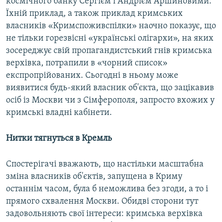
космічного банку Сергієм і Андрієм Аршиновими.
Їхній приклад, а також приклад кримських
власників «Кримспоживспілки» наочно показує, що
не тільки горезвісні «українські олігархи», на яких
зосереджує свій пропагандистський гнів кримська
верхівка, потрапили в «чорний список»
експропрійованих. Сьогодні в ньому може
виявитися будь-який власник об'єкта, що зацікавив
осіб із Москви чи з Сімферополя, запросто вхожих у
кримські владні кабінети.
Нитки тягнуться в Кремль
Спостерігачі вважають, що настільки масштабна
зміна власників об'єктів, запущена в Криму
останнім часом, була б неможлива без згоди, а то і
прямого схвалення Москви. Обидві сторони тут
задовольняють свої інтереси: кримська верхівка