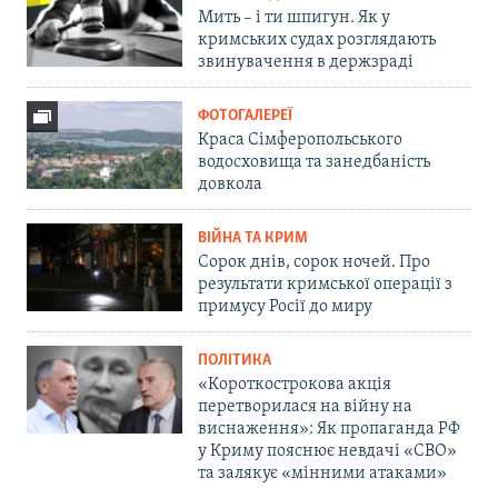
Мить – і ти шпигун. Як у
кримських судах розглядають
звинувачення в держзраді
ФОТОГАЛЕРЕЇ
Краса Сімферопольського
водосховища та занедбаність
довкола
ВІЙНА ТА КРИМ
Сорок днів, сорок ночей. Про
результати кримської операції з
примусу Росії до миру
ПОЛІТИКА
«Короткострокова акція
перетворилася на війну на
виснаження»: Як пропаганда РФ
у Криму пояснює невдачі «СВО»
та залякує «мінними атаками»