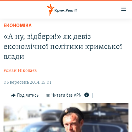
Доступність
посилання
Перейти
ЕКОНОМІКА
до
НОВИНИ
«А ну, відбери!» як девіз
основного
ВОДА.КРИМ
матеріалу
економічної політики кримської
ВІДЕО ТА ФОТО
Перейти
влади
до
ПОЛІТИКА
основної
Роман Ніколаєв
БЛОГИ
навігації
Перейти
06 вересень 2014, 15:01
ПОГЛЯД
до
ІНТЕРВ'Ю
Поділитись
Читати без VPN
пошуку
ВСЕ ЗА ДЕНЬ
СПЕЦПРОЕКТИ
ЯК ОБІЙТИ БЛОКУВАННЯ
ДЕПОРТАЦІЯ