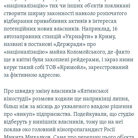
«націоналізацію» тих чи інших об'єктів покликані
створити ширму законності навколо розпочатого
відбирання привабливих активів в інтересах
потенційних нових власників. Наприклад, 16
автозаправних станцій «Укрнафти» в Криму,
названі в постанові «Держради» про
«націоналізацію» майна Коломойського, де-факто
ще в квітні були захоплені рейдерами, і зараз ними
керує такий собі ТОВ «Кримойл», зареєстрований
за фіктивною адресою.
Про швидку зміну власників «Ялтинської
кіностудії» розмови ходили ще наприкінці липня,
більш ніж за місяць до ухваленого владою рішення
про «викуп» підприємства. Подейкували, що студію
відберуть у нинішніх власників, тому що на неї
поклав око головний кінопропагандист Росії
Микита Михалков. Саме про передачу цього об'єкта