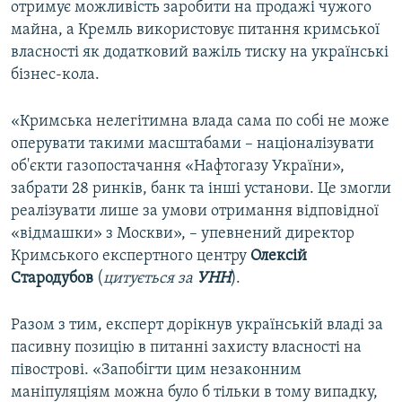
отримує можливість заробити на продажі чужого
майна, а Кремль використовує питання кримської
власності як додатковий важіль тиску на українські
бізнес-кола.
«Кримська нелегітимна влада сама по собі не може
оперувати такими масштабами – націоналізувати
об'єкти газопостачання «Нафтогазу України»,
забрати 28 ринків, банк та інші установи. Це змогли
реалізувати лише за умови отримання відповідної
«відмашки» з Москви», – упевнений директор
Кримського експертного центру
Олексій
Стародубов
(
цитується за
УНН
).
Разом з тим, експерт дорікнув українській владі за
пасивну позицію в питанні захисту власності на
півострові. «Запобігти цим незаконним
маніпуляціям можна було б тільки в тому випадку,