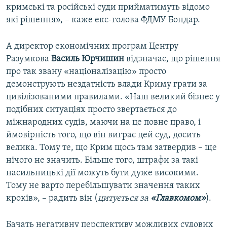
кримські та російські суди прийматимуть відомо
які рішення», – каже екс-голова ФДМУ Бондар.
А директор економічних програм Центру
Разумкова
Василь Юрчишин
відзначає, що рішення
про так звану «націоналізацію» просто
демонструють нездатність влади Криму грати за
цивілізованими правилами. «Наш великий бізнес у
подібних ситуаціях просто звертається до
міжнародних судів, маючи на це повне право, і
ймовірність того, що він виграє цей суд, досить
велика. Тому те, що Крим щось там затвердив – ще
нічого не значить. Більше того, штрафи за такі
насильницькі дії можуть бути дуже високими.
Тому не варто перебільшувати значення таких
кроків», – радить він (
цитується за
«Главкомом»
).
Бачать негативну перспективу можливих судових