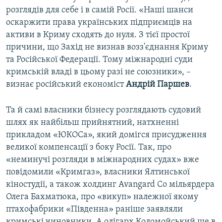
розглядів для себе і в самій Росії. «Наші шанси
оскаржити права українських підприємців на
активи в Криму сходять до нуля. З тієї простої
причини, що Захід не визнав возз'єднання Криму
та Російської Федерації. Тому міжнародні суди
кримській владі в цьому разі не союзники», –
визнає російський економіст
Андрій Паршев
.
Та й самі власники бізнесу розглядають судовий
шлях як найбільш прийнятний, натхненні
прикладом «ЮКОСа», який домігся присудження
великої компенсації з боку Росії. Так, про
«неминучі розгляди в міжнародних судах» вже
повідомили «Кримгаз», власники Ялтинської
кіностудії, а також холдинг Avangard Co мільярдера
Олега Бахматюка, про «викуп» належної якому
птахофабрики «Південна» раніше заявляли
кримські чиновники. А олігарх Коломойський ще в