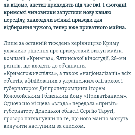
як відомо, апетит приходить під час їжі. І сьогодні
кримські чиновники запустили нову хвилю
переділу, знаходячи всілякі приводи для
відбирання чужого, тепер вже приватного майна.
Лише за останній тиждень керівництво Криму
ухвалило рішення про примусовий викуп майна
компанії «Кримгаз», Ялтинської кіностудії, 28-ми
ринків, що входять до об'єднання
«Кримспоживспілка», а також «націоналізації» всіх
об'єктів, афілійованих з українським олігархом і
губернатором Дніпропетровщини Ігорем
Коломойським і близьким йому «ПриватБанком».
Одночасно місцева «влада» передала «привіт»
губернатору Донецької області Сергію Таруті,
прозоро натякнувши на те, що його майно можуть
вилучити наступним за списком.