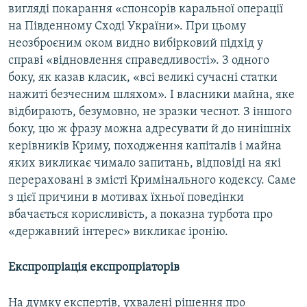
вигляді покарання «спонсорів каральної операції
на Південному Сході України». При цьому
неозброєним оком видно вибірковий підхід у
справі «відновлення справедливості». З одного
боку, як казав класик, «всі великі сучасні статки
нажиті безчесним шляхом». І власники майна, яке
відбирають, безумовно, не зразки чеснот. З іншого
боку, цю ж фразу можна адресувати й до нинішніх
керівників Криму, походження капіталів і майна
яких викликає чимало запитань, відповіді на які
перераховані в змісті Кримінального кодексу. Саме
з цієї причини в мотивах їхньої поведінки
вбачається корисливість, а показна турбота про
«державний інтерес» викликає іронію.
Експропріація експропріаторів
На думку експертів, ухвалені рішення про