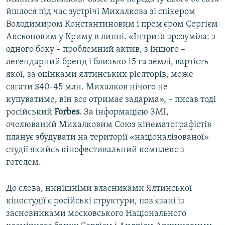
йшлося під час зустрічі Михалкова зі спікером
Володимиром Константиновим і прем'єром Сергієм
Аксьоновим у Криму в липні. «Інтрига зрозуміла: з
одного боку – проблемний актив, з іншого –
легендарний бренд і близько 15 га землі, вартість
якої, за оцінками ялтинських ріелторів, може
сягати $40-45 млн. Михалков нічого не
купуватиме, він все отримає задарма», – писав тоді
російський
Forbes
. За інформацією ЗМІ,
очолюваний Михалковим Союз кінематографістів
планує збудувати на території «націоналізованої»
студії якийсь кінофестивальний комплекс з
готелем.
До слова, нинішніми власниками Ялтинської
кіностудії є російські структури, пов'язані із
засновниками московського Національного