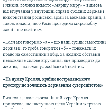
Рижков, головні вимоги «Маршу миру» – відмова
від втручання у внутрішні справи сусідніх держав і
використання російської армії за межами країни, а
також вимога, щоб Росія проводила миролюбну
зовнішню політику.
«Коли ми говоримо «а» – що наші сусіди самостійні
держави, то треба говорити і «б» – поважати їх
право на самостійний вибір. За жодних обставин
неможливе силове втручання, яке призводить до
жертв», – наголошує російський політик.
«На думку Кремля, країни пострадянського
простору не володіють державним суверенітетом»
Рижков вважає: сьогоднішній курс Кремля
припускає, що наступною після України жертвою