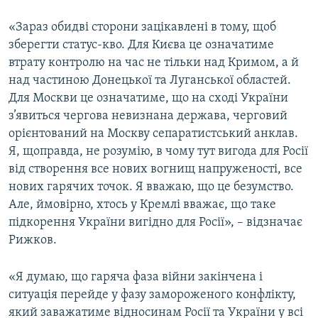
«Зараз обидві сторони зацікавлені в тому, щоб
зберегти статус-кво. Для Києва це означатиме
втрату контролю на час не тільки над Кримом, а й
над частиною Донецької та Луганської областей.
Для Москви це означатиме, що на сході України
з’явиться чергова невизнана держава, черговий
орієнтований на Москву сепаратистський анклав.
Я, щоправда, не розумію, в чому тут вигода для Росії
від створення все нових вогнищ напруженості, все
нових гарячих точок. Я вважаю, що це безумство.
Але, ймовірно, хтось у Кремлі вважає, що таке
підкорення України вигідно для Росії», – відзначає
Рижков.
«Я думаю, що гаряча фаза війни закінчена і
ситуація перейде у фазу замороженого конфлікту,
який заважатиме відносинам Росії та України у всі