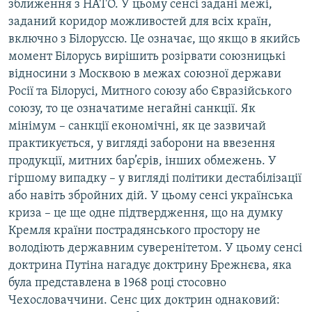
зближення з НАТО. У цьому сенсі задані межі,
заданий коридор можливостей для всіх країн,
включно з Білоруссю. Це означає, що якщо в якийсь
момент Білорусь вирішить розірвати союзницькі
відносини з Москвою в межах союзної держави
Росії та Білорусі, Митного союзу або Євразійського
союзу, то це означатиме негайні санкції. Як
мінімум – санкції економічні, як це зазвичай
практикується, у вигляді заборони на ввезення
продукції, митних бар’єрів, інших обмежень. У
гіршому випадку – у вигляді політики дестабілізації
або навіть збройних дій. У цьому сенсі українська
криза – це ще одне підтвердження, що на думку
Кремля країни пострадянського простору не
володіють державним суверенітетом. У цьому сенсі
доктрина Путіна нагадує доктрину Брежнєва, яка
була представлена в 1968 році стосовно
Чехословаччини. Сенс цих доктрин однаковий: