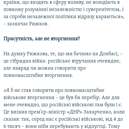
країни, що входять в сферу впливу, не володіють в
повному розумінні незалежністю і суверенітетом, і
за спроби незалежної політики відразу караються»,
– зазначає Рижков.
Присутність, але не вторгнення?
На думку Рижкова, те, що ми бачимо на Донбасі, –
це гібридна війна: російське втручання очевидне,
але навряд чи можна говорити про
повномасштабне вторгнення.
«Я б не став говорити про повномасштабне
військове вторгнення – це був би перебір. Але для
мене очевидно, що російські військові там були і є.
Це визнав прем’єр-міністр «ДНР» Захарченко, коли
сказав: так, серед нас є російські військові, від 4 до
6 тисяч – вони ніби перебувають у відпустці. Тому