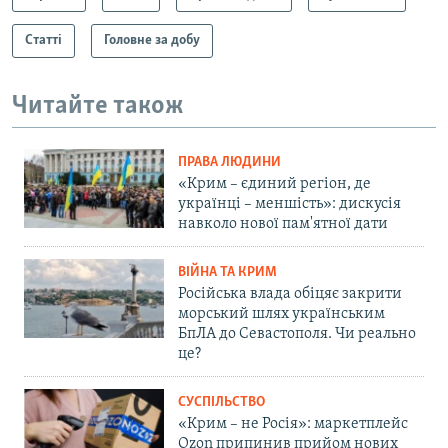
Статті
Головне за добу
Читайте також
ПРАВА ЛЮДИНИ
«Крим – єдиний регіон, де
українці – меншість»: дискусія
навколо нової пам'ятної дати
ВІЙНА ТА КРИМ
Російська влада обіцяє закрити
морський шлях українським
БпЛА до Севастополя. Чи реально
це?
СУСПІЛЬСТВО
«Крим – не Росія»: маркетплейс
Ozon припинив прийом нових