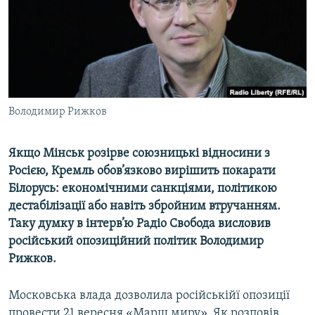
ВІДЕОУРОКИ «ELIFBE»
Русский
СВІДЧЕННЯ ОКУПАЦІЇ
Qırımtatar
УКРАЇНСЬКА ПРОБЛЕМА КРИМУ
ДОЛУЧАЙСЯ!
ІНФОГРАФІКА
Володимир Рижков
Якщо Мінськ розірве союзницькі відносини з
Усі сайти RFE/RL
Росією, Кремль обов’язково вирішить покарати
Білорусь: економічними санкціями, політикою
дестабілізації або навіть збройним втручанням.
Таку думку в інтерв’ю Радіо Свобода висловив
російський опозиційний політик Володимир
Рижков.
Московська влада дозволила російськійї опозиції
провести 21 вересня «Марш миру». Як розповів