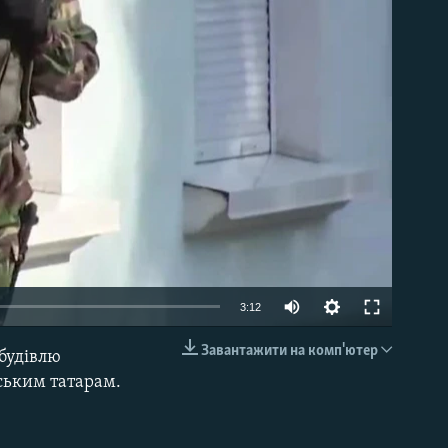
able
3:12
Завантажити на комп'ютер
 будівлю
EMBED
ським татарам.