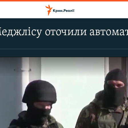
Меджлісу оточили автом