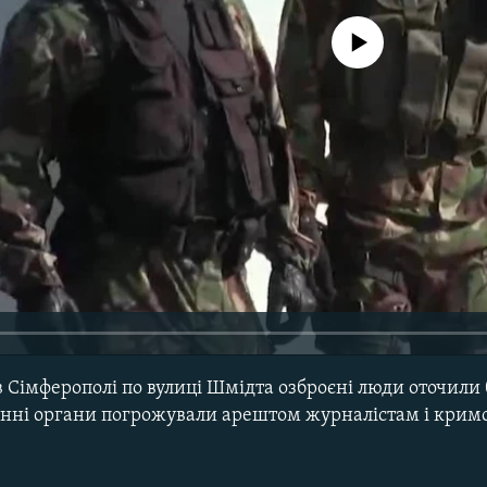
No media source currently avail
 в Сімферополі по вулиці Шмідта озброєні люди оточили
нні органи погрожували арештом журналістам і крим