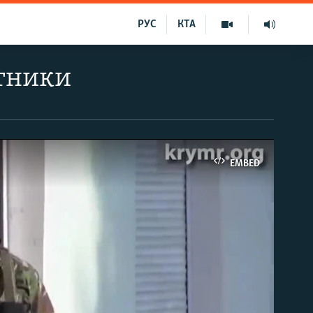
РУС
КТА
атники
EMBED