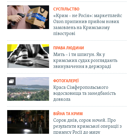
СУСПІЛЬСТВО
«Крим – не Росія»: маркетплейс
Ozon припинив прийом нових
замовлень на Кримському
півострові
ПРАВА ЛЮДИНИ
Мить – і ти шпигун. Як у
кримських судах розглядають
звинувачення в держзраді
ФОТОГАЛЕРЕЇ
Краса Сімферопольського
водосховища та занедбаність
довкола
ВІЙНА ТА КРИМ
Сорок днів, сорок ночей. Про
результати кримської операції з
примусу Росії до миру