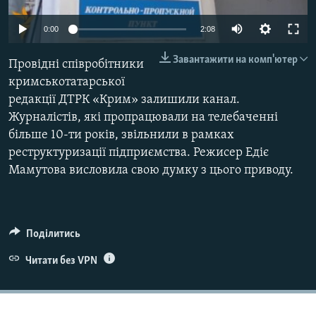
ВІДЕОУРОКИ «ELIFBE»
Русский
0:00
2:08
СВІДЧЕННЯ ОКУПАЦІЇ
Qırımtatar
Завантажити на комп'ютер
Провідні співробітники
УКРАЇНСЬКА ПРОБЛЕМА КРИМУ
кримськотатарської
ДОЛУЧАЙСЯ!
ІНФОГРАФІКА
редакції ДТРК «Крим» залишили канал.
Журналістів, які пропрацювали на телебаченні
більше 10-ти років, звільнили в рамках
реструктуризації підприємства. Режисер Едіє
Усі сайти RFE/RL
Мамутова висловила свою думку з цього приводу.
Поділитись
Читати без VPN