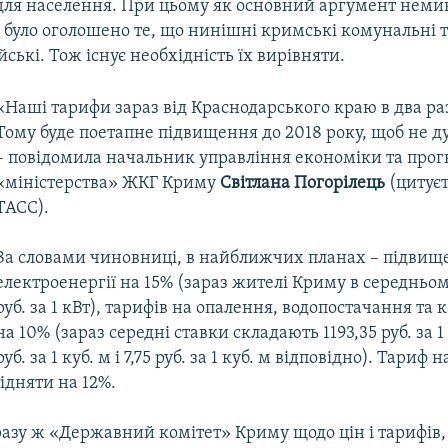
для населення. При цьому як основний аргумент неми
 було оголошено те, що нинішні кримські комунальні т
йські. Тож існує необхідність їх вирівняти.
«Наші тарифи зараз від Краснодарського краю в два ра
Тому буде поетапне підвищення до 2018 року, щоб не д
– повідомила начальник управління економіки та про
«міністерства» ЖКГ Криму
Світлана Погорілець
(цитуєт
ТАСС).
За словами чиновниці, в найближчих планах – підвище
електроенергії на 15% (зараз жителі Криму в середньому
руб. за 1 кВт), тарифів на опалення, водопостачання та 
на 10% (зараз середні ставки складають 1193,35 руб. за 1 
руб. за 1 куб. м і 7,75 руб. за 1 куб. м відповідно). Тариф 
ідняти на 12%.
разу ж «Державний комітет» Криму щодо цін і тарифів,