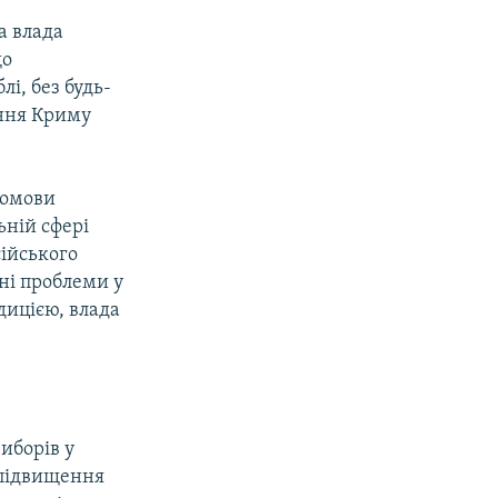
а влада
що
і, без будь-
ення Криму
ромови
ьній сфері
сійського
ні проблеми у
дицією, влада
иборів у
 підвищення