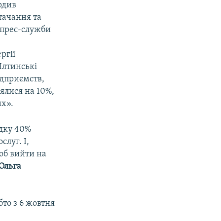
рдив
тачання та
 прес-служби
ргії
Ялтинські
ідприємств,
нялися на 10%,
х».
адку 40%
слуг. І,
об вийти на
Ольга
бто з 6 жовтня