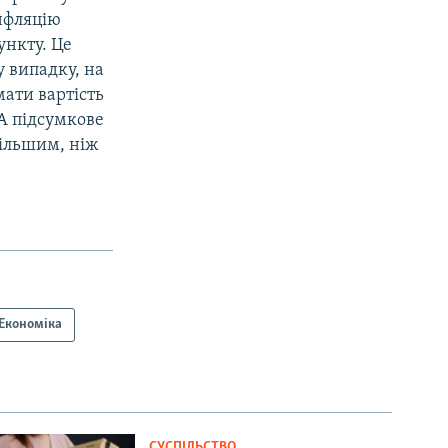
інфляцію
ункту. Це
у випадку, на
мати вартість
 А підсумкове
ільшим, ніж
Економіка
СУСПІЛЬСТВО