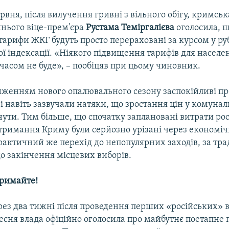
рвня, після вилучення гривні з вільного обігу, кримськ
шнього віце-прем'єра
Рустама Теміргалієва
оголосила, 
тарифи ЖКГ будуть просто перераховані за курсом у рубл
ої індексації. «Ніякого підвищення тарифів для насел
асом не буде», – пообіцяв при цьому чиновник.
иженням нового опалювального сезону заспокійливі п
і навіть зазвучали натяки, що зростання цін у комунал
ути. Тим більше, що спочатку заплановані витрати ро
тримання Криму були серйозно урізані через економіч
Практичний же перехід до непопулярних заходів, за тра
о закінчення місцевих виборів.
римайте!
ез два тижні після проведення перших «російських» в
ресня влада офіційно оголосила про майбутнє поетапне