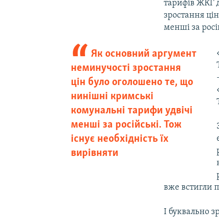
тарифів ЖКГ 
зростання цін
менші за росі
Як основний аргумент
неминучості зростання
цін було оголошено те, що
нинішні кримські
комунальні тарифи удвічі
менші за російські. Тож
існує необхідність їх
вирівняти
вже встигли п
І буквально з