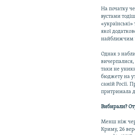
На початку че
вустами тоді
«українські» 
якої додатков
найближчим ч
Однак з набл
вичерпалися, 
таки не уникн
бюджету на у
самій Росії. 
притримала д
Вибирали? От
Менш ніж чер
Криму, 26 ве