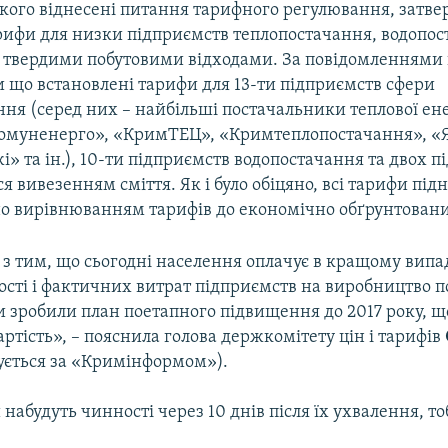
якого віднесені питання тарифного регулювання, затве
рифи для низки підприємств теплопостачання, водопос
 твердими побутовими відходами. За повідомленнями
и що встановлені тарифи для 13-ти підприємств сфери
ня (серед них – найбільші постачальники теплової ене
муненерго», «КримТЕЦ», «Кримтеплопостачання», «
і» та ін.), 10-ти підприємств водопостачання та двох п
 вивезенням сміття. Як і було обіцяно, всі тарифи під
о вирівнюванням тарифів до економічно обґрунтовани
 з тим, що сьогодні населення оплачує в кращому вип
ості і фактичних витрат підприємств на виробництво по
и зробили план поетапного підвищення до 2017 року, щ
артість», – пояснила голова держкомітету цін і тарифів
ується за «Кримінформом»).
 набудуть чинності через 10 днів після їх ухвалення, то