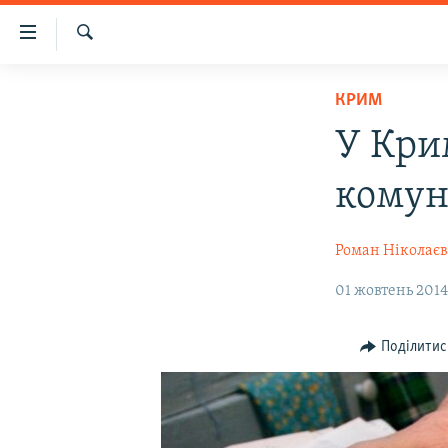
Доступність
посилання
Шукати
Перейти
НОВИНИ
КРИМ
до
ВОДА.КРИМ
основного
У Кри
матеріалу
ВІДЕО ТА ФОТО
Перейти
комун
ПОЛІТИКА
до
основної
БЛОГИ
Роман Ніколає
навігації
ПОГЛЯД
Перейти
01 жовтень 2014,
до
ІНТЕРВ'Ю
пошуку
ВСЕ ЗА ДЕНЬ
Поділитис
СПЕЦПРОЕКТИ
ЯК ОБІЙТИ БЛОКУВАННЯ
ДЕПОРТАЦІЯ