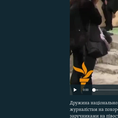
ВІДЕОУРОКИ «ELIFBE»
СВІДЧЕННЯ ОКУПАЦІЇ
УКРАЇНСЬКА ПРОБЛЕМА КРИМУ
ІНФОГРАФІКА
0:00
Дружина національног
журналістам на похоро
заручниками на півост