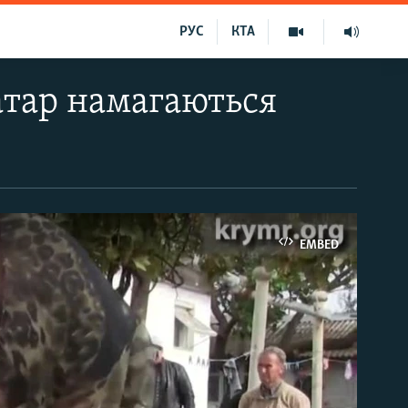
РУС
КТА
атар намагаються
EMBED