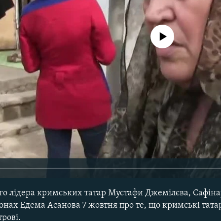
No media source currently avail
о лідера кримських татар Мустафи Джемілєва, Сафінар
нах Едема Асанова 7 жовтня про те, що кримські тата
рові.