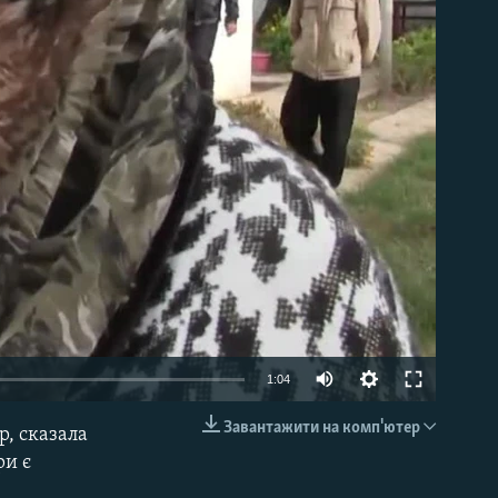
able
1:04
Завантажити на комп'ютер
, сказала
EMBED
ри є