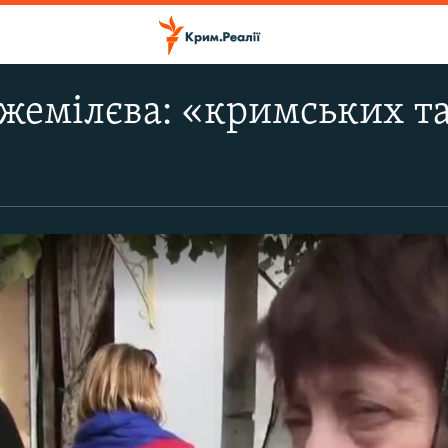
жемілєва: «кримських т
»