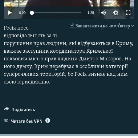
ВІДЕОУРОКИ «ELIFBE»
Русский
0:00
1:28
СВІДЧЕННЯ ОКУПАЦІЇ
Qırımtatar
Завантажити на комп'ютер
Росія несе
УКРАЇНСЬКА ПРОБЛЕМА КРИМУ
відповідальність за ті
ДОЛУЧАЙСЯ!
ІНФОГРАФІКА
порушення прав людини, які відбуваються в Криму,
вважає заступник координатора Кримської
польовий місії з прав людини Дмитро Макаров. На
його думку, Крим перебуває в особливій категорії
Усі сайти RFE/RL
суперечливих територій, бо Росія визнає над ним
свою юрисдикцію.
Поділитись
Читати без VPN