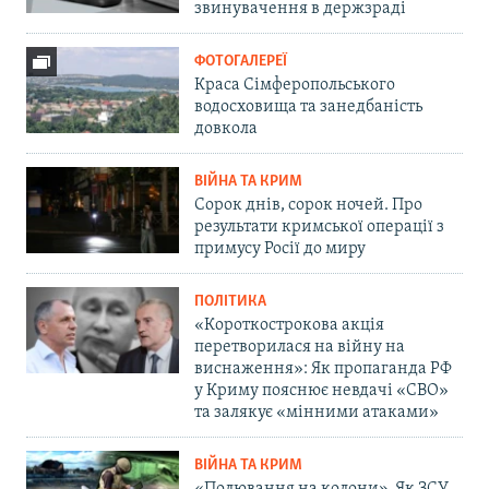
звинувачення в держзраді
ФОТОГАЛЕРЕЇ
Краса Сімферопольського
водосховища та занедбаність
довкола
ВІЙНА ТА КРИМ
Сорок днів, сорок ночей. Про
результати кримської операції з
примусу Росії до миру
ПОЛІТИКА
«Короткострокова акція
перетворилася на війну на
виснаження»: Як пропаганда РФ
у Криму пояснює невдачі «СВО»
та залякує «мінними атаками»
ВІЙНА ТА КРИМ
«Полювання на колони». Як ЗСУ