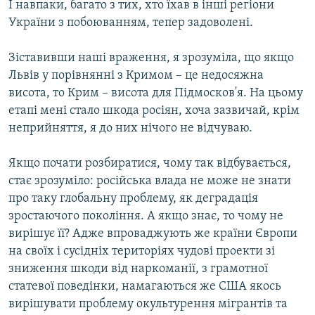
І навпаки, багато з тих, хто їхав в інші регіони
України з побоюванням, тепер задоволені.
Зіставивши наші враження, я зрозуміла, що якщо
Львів у порівнянні з Кримом – це недосяжна
висота, то Крим – висота для Підмосков'я. На цьому
етапі мені стало шкода росіян, хоча зазвичай, крім
неприйняття, я до них нічого не відчуваю.
Якщо почати розбиратися, чому так відбувається,
стає зрозуміло: російська влада не може не знати
про таку глобальну проблему, як деградація
зростаючого покоління. А якщо знає, то чому не
вирішує її? Адже впроваджують же країни Європи
на своїх і сусідніх територіях чудові проекти зі
зниження шкоди від наркоманії, з грамотної
статевої поведінки, намагаються же США якось
вирішувати проблему окультурення мігрантів та