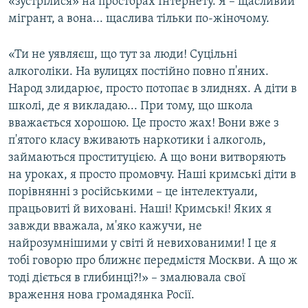
«зустрілися» на просторах Інтернету. Я – щасливий
мігрант, а вона... щаслива тільки по-жіночому.
«Ти не уявляєш, що тут за люди! Суцільні
алкоголіки. На вулицях постійно повно п'яних.
Народ злидарює, просто потопає в злиднях. А діти в
школі, де я викладаю... При тому, що школа
вважається хорошою. Це просто жах! Вони вже з
п'ятого класу вживають наркотики і алкоголь,
займаються проституцією. А що вони витворяють
на уроках, я просто промовчу. Наші кримські діти в
порівнянні з російськими – це інтелектуали,
працьовиті й виховані. Наші! Кримські! Яких я
завжди вважала, м'яко кажучи, не
найрозумнішими у світі й невихованими! І це я
тобі говорю про ближнє передмістя Москви. А що ж
тоді діється в глибинці?!» – змалювала свої
враження нова громадянка Росії.