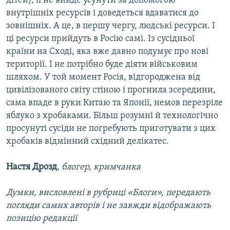
дітей), її не вийде усунути за допомогою
внутрішніх ресурсів і доведеться вдаватися до
зовнішніх. А це, в першу чергу, людські ресурси. І
ці ресурси прийдуть в Росію самі. Із сусідньої
країни на Сході, яка вже давно подумує про нові
території. І не потрібно буде діяти військовим
шляхом. У той момент Росія, відгороджена від
цивілізованого світу стіною і прогнила зсередини,
сама впаде в руки Китаю та Японії, немов перезріле
яблуко з хробаками. Більш розумні й технологічно
просунуті сусіди не погребують приготувати з цих
хробаків відмінний східний делікатес.
Настя Дрозд
,
блогер, кримчанка
Думки, висловлені в рубриці «Блоги», передають
погляди самих авторів і не завжди відображають
позицію редакції