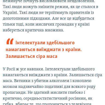
неминуче почнуть висловлювати невдоволення.
Такі люди можуть змінити режим, як це сталося в
Україні. Такі люди не терпітимуть правителів із
допотопними підходами. Але все це відбудеться
тільки тоді, коли мислячих громадян у країні
набереться критична множина.
Інтелектуали здебільшого
намагаються виїжджати з країни.
Залишається сіра маса
У Росії ж усе навпаки. Інтелектуали здебільшого
намагаються виїжджати з країни. Залишається сіра
маса. Ватники з убитим алкоголем і коноплею
мозком надзвичайно податливі для всякого роду
пропаганди. Не здатний мислити глибоко і
критично, середньостатистичний росіянин, як
губка, вбирає те, що пропонується з телевізора.