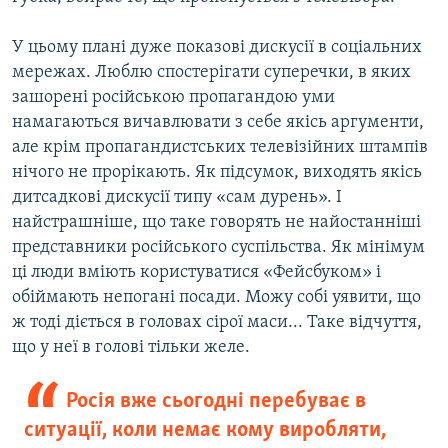
У цьому плані дуже показові дискусії в соціальних
мережах. Люблю спостерігати суперечки, в яких
зашорені російською пропагандою уми
намагаються вичавлювати з себе якісь аргументи,
але крім пропагандистських телевізійних штампів
нічого не прорікають. Як підсумок, виходять якісь
дитсадкові дискусії типу «сам дурень». І
найстрашніше, що таке говорять не найостанніші
представники російського суспільства. Як мінімум
ці люди вміють користуватися «Фейсбуком» і
обіймають непогані посади. Можу собі уявити, що
ж тоді діється в головах сірої маси... Таке відчуття,
що у неї в голові тільки желе.
Росія вже сьогодні перебуває в
ситуації, коли немає кому виробляти,