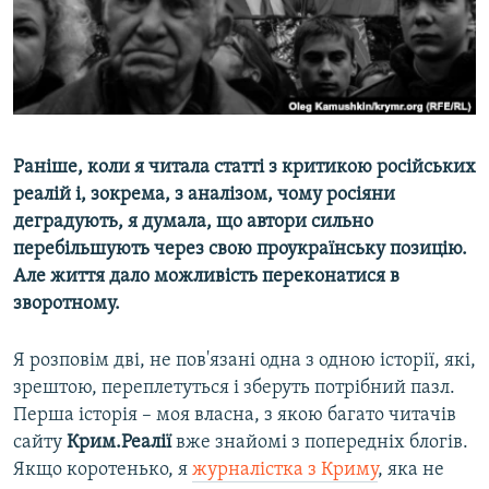
ВІДЕОУРОКИ «ELIFBE»
Русский
СВІДЧЕННЯ ОКУПАЦІЇ
Qırımtatar
УКРАЇНСЬКА ПРОБЛЕМА КРИМУ
ДОЛУЧАЙСЯ!
ІНФОГРАФІКА
Раніше, коли я читала статті з критикою російських
реалій і, зокрема, з аналізом, чому росіяни
деградують, я думала, що автори сильно
Усі сайти RFE/RL
перебільшують через свою проукраїнську позицію.
Але життя дало можливість переконатися в
зворотному.
Я розповім дві, не пов'язані одна з одною історії, які,
зрештою, переплетуться і зберуть потрібний пазл.
Перша історія – моя власна, з якою багато читачів
сайту
Крим.Реалії
вже знайомі з попередніх блогів.
Якщо коротенько, я
журналістка з Криму
, яка не