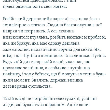
замовчується цілеспрямовано. І в цій
цілеспрямованості є своя логіка.
Російський державний апарат діє за аналогією з
тоталітарною сектою. Людина благополучна в неї
навряд чи потрапить. А ось людина
низькоінтелектуальна, розбита вантажем проблем,
яка жебракує, яка має одразу декілька
залежностей, надзвичайно зручна для секти. Як,
втім, і для Путіна з командою. Та залишимо Путіна.
Будь-якій диктаторській владі, яка знає, що
провалює зовнішню, а особливо внутрішню
політику, і тому боїться, що її можуть змести в будь-
який момент. Значить, державі вигідна
дегенерація суспільства.
Такій владі не потрібні інтелектуальні, успішні
люди, які бувають за кордоном. Адже вони