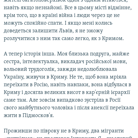
жителі багатоповерхівок один з одним вітаються,
навіть якщо незнайомі. Все в цьому місті відмінне,
крім того, що в країні війна і люди через це не
можуть спокійно спати. І якщо мені колись
доведеться залишити Львів, я не зможу
розлучитися з ним так само легко, як з Кримом.
А тепер історія інша. Моя близька подруга, майже
сестра, інтелектуалка, викладач російської мови,
вольовий трудоголік, завжди недолюблювала
Україну, живучи в Криму. Не те, щоб вона мріяла
переїхати в Росію, навіть навпаки, вона відбулася в
Криму і досягла великих висот в кар'єрній ієрархії
саме там. Але зовсім випадково зустріла в Росії
свого майбутнього чоловіка і після анексії переїхала
жити в Підмосков'я.
Проживши по півроку не в Криму, два мігранти