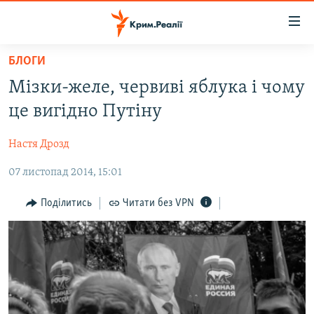
Доступність
посилання
Перейти
БЛОГИ
до
НОВИНИ
Мізки-желе, червиві яблука і чому
основного
ВОДА.КРИМ
матеріалу
це вигідно Путіну
ВІДЕО ТА ФОТО
Перейти
до
Настя Дрозд
ПОЛІТИКА
основної
07 листопад 2014, 15:01
БЛОГИ
навігації
Перейти
ПОГЛЯД
Поділитись
Читати без VPN
до
ІНТЕРВ'Ю
пошуку
ВСЕ ЗА ДЕНЬ
СПЕЦПРОЕКТИ
ЯК ОБІЙТИ БЛОКУВАННЯ
ДЕПОРТАЦІЯ