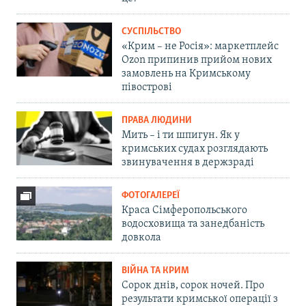
СУСПІЛЬСТВО
«Крим – не Росія»: маркетплейс
Ozon припинив прийом нових
замовлень на Кримському
півострові
ПРАВА ЛЮДИНИ
Мить – і ти шпигун. Як у
кримських судах розглядають
звинувачення в держзраді
ФОТОГАЛЕРЕЇ
Краса Сімферопольського
водосховища та занедбаність
довкола
ВІЙНА ТА КРИМ
Сорок днів, сорок ночей. Про
результати кримської операції з