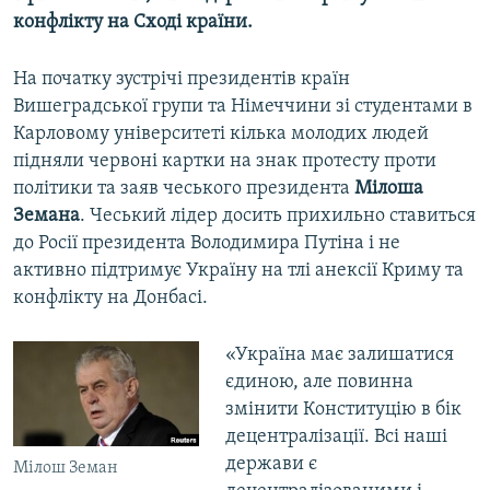
конфлікту на Сході країни.
На початку зустрічі президентів країн
Вишеградської групи та Німеччини зі студентами в
Карловому університеті кілька молодих людей
підняли червоні картки на знак протесту проти
політики та заяв чеського президента
Мілоша
Земана
. Чеський лідер досить прихильно ставиться
до Росії президента Володимира Путіна і не
активно підтримує Україну на тлі анексії Криму та
конфлікту на Донбасі.
«Україна має залишатися
єдиною, але повинна
змінити Конституцію в бік
децентралізації. Всі наші
держави є
Мілош Земан