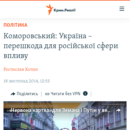
Доступність
посилання
Перейти
ПОЛІТИКА
до
НОВИНИ
Коморовський: Україна –
основного
ВОДА.КРИМ
матеріалу
перешкода для російської сфери
ВІДЕО ТА ФОТО
Перейти
впливу
до
ПОЛІТИКА
основної
Ростислав Хотин
БЛОГИ
навігації
Перейти
18 листопад 2014, 12:55
ПОГЛЯД
до
ІНТЕРВ'Ю
Поділитись
Читати без VPN
пошуку
ВСЕ ЗА ДЕНЬ
«Червона картка» для Земана і Путін у ведмежій шкурі
СПЕЦПРОЕКТИ
ЯК ОБІЙТИ БЛОКУВАННЯ
ДЕПОРТАЦІЯ