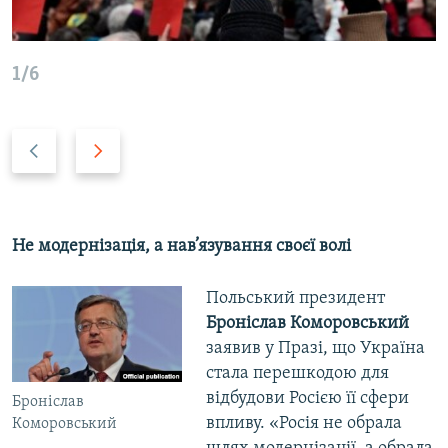
1/6
P
N
r
e
e
x
v
t
i
s
Не модернізація, а нав’язування своєї волі
o
l
u
i
Польський президент
s
d
Броніслав Коморовський
s
e
заявив у Празі, що Україна
l
стала перешкодою для
i
відбудови Росією її сфери
Броніслав
d
впливу. «Росія не обрала
Коморовський
e