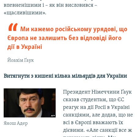
впевненішими і – як він висловився –
«щасливішими».
Ми кажемо російському урядові, що
Європа не залишить без відповіді його
дії в Україні
Йоахім Ґаук
Витягнути з кишені кілька мільярдів для України
Президент Німеччини Ґаук
сказав студентам, що ЄС
реагує на дії Росії в Україні
санкціями, але додав, що не
всі в Європі вважають їх
Янош Адер
дієвими. «Але санкції все ж