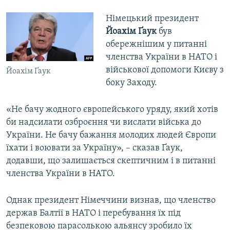
Німецький президент
Йоахім Ґаук
був
обережнішим у питанні
членства України в НАТО і
військової допомоги Києву з
Йоахім Ґаук
боку Заходу.
«Не бачу жодного європейського уряду, який хотів
би надсилати озброєння чи вислати війська до
України. Не бачу бажання молодих людей Європи
їхати і воювати за Україну», – сказав Ґаук,
додавши, що залишається скептичним і в питанні
членства України в НАТО.
Однак президент Німеччини визнав, що членство
держав Балтії в НАТО і перебування їх під
безпековою парасолькою альянсу зробило їх