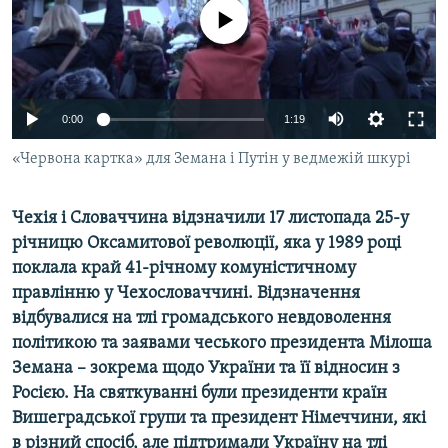
ВІДЕОУРОКИ «ELIFBE»
No media source currently available
Русский
СВІДЧЕННЯ ОКУПАЦІЇ
Qırımtatar
УКРАЇНСЬКА ПРОБЛЕМА КРИМУ
0:00
1:19
ДОЛУЧАЙСЯ!
ІНФОГРАФІКА
«Червона картка» для Земана і Путін у ведмежій шкурі
Чехія і Словаччина відзначили 17 листопада 25-у
Усі сайти RFE/RL
річницю Оксамитової революції, яка у 1989 році
поклала край 41-річному комуністичному
правлінню у Чехословаччині. Відзначення
відбувалися на тлі громадського невдоволення
політикою та заявами чеського президента Мілоша
Земана – зокрема щодо України та її відносин з
Росією. На святкуванні були президенти країн
Вишеградської групи та президент Німеччини, які
в різний спосіб, але підтримали Україну на тлі