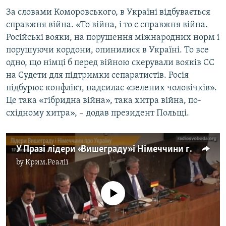
За словами Коморовського, в Україні відбувається
справжня війна. «То війна, і то є справжня війна.
Російські вояки, на порушення міжнародних норм і
порушуючи кордони, опинилися в Україні. То все
одно, що німці б перед війною скерували вояків СС
на Судети для підтримки сепаратистів. Росія
підбурює конфлікт, надсилає «зелених чоловічків».
Це така «гібридна війна», така хитра війна, по-
східному хитра», – додав президент Польщі.
У Празі лідери «Вишеграду» і Німеччини говорили про Україну
by
Крим.Реалії
No media source currently available