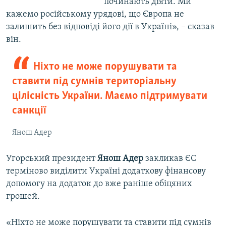
починають діяти. Ми
кажемо російському урядові, що Європа не
залишить без відповіді його дії в Україні», – сказав
він.
Ніхто не може порушувати та
ставити під сумнів територіальну
цілісність України. Маємо підтримувати
санкції
Янош Адер
Угорський президент
Янош Адер
закликав ЄС
терміново виділити Україні додаткову фінансову
допомогу на додаток до вже раніше обіцяних
грошей.
«Ніхто не може порушувати та ставити під сумнів