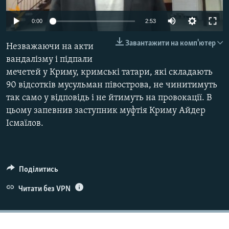
ВІДЕОУРОКИ «ELIFBE»
Русский
0:00
2:53
СВІДЧЕННЯ ОКУПАЦІЇ
Qırımtatar
Завантажити на комп'ютер
Незважаючи на акти
УКРАЇНСЬКА ПРОБЛЕМА КРИМУ
вандалізму і підпали
ДОЛУЧАЙСЯ!
ІНФОГРАФІКА
мечетей у Криму, кримські татари, які складають
90 відсотків мусульман півострова, не чинитимуть
так само у відповідь і не йтимуть на провокації. В
цьому запевнив заступник муфтія Криму Айдер
Усі сайти RFE/RL
Ісмаїлов.
Поділитись
Читати без VPN