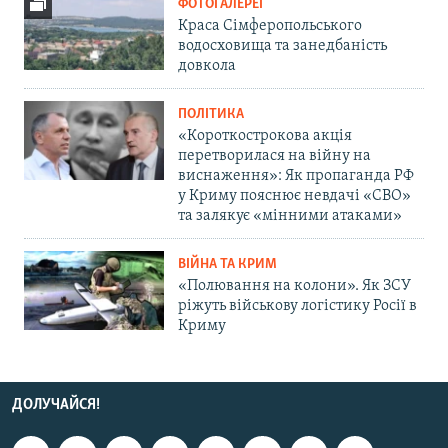
ФОТОГАЛЕРЕЇ
Краса Сімферопольського
водосховища та занедбаність
довкола
ПОЛІТИКА
«Короткострокова акція
перетворилася на війну на
виснаження»: Як пропаганда РФ
у Криму пояснює невдачі «СВО»
та залякує «мінними атаками»
ВІЙНА ТА КРИМ
«Полювання на колони». Як ЗСУ
ріжуть військову логістику Росії в
Криму
ДОЛУЧАЙСЯ!