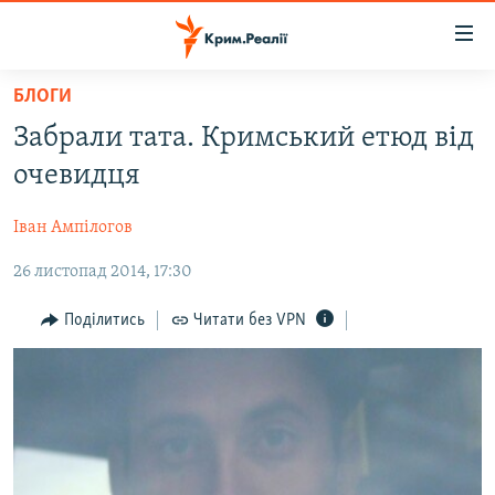
Доступність
посилання
Перейти
БЛОГИ
до
НОВИНИ
Забрали тата. Кримський етюд від
основного
ВОДА.КРИМ
матеріалу
очевидця
ВІДЕО ТА ФОТО
Перейти
до
Іван Ампілогов
ПОЛІТИКА
основної
26 листопад 2014, 17:30
БЛОГИ
навігації
Перейти
ПОГЛЯД
Поділитись
Читати без VPN
до
ІНТЕРВ'Ю
пошуку
ВСЕ ЗА ДЕНЬ
СПЕЦПРОЕКТИ
ЯК ОБІЙТИ БЛОКУВАННЯ
ДЕПОРТАЦІЯ