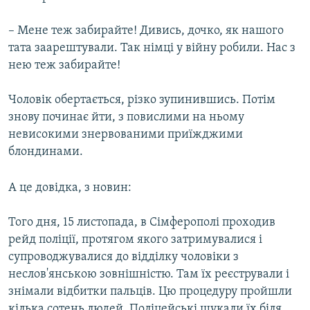
– Мене теж забирайте! Дивись, дочко, як нашого
тата заарештували. Так німці у війну робили. Нас з
нею теж забирайте!
Чоловік обертається, різко зупинившись. Потім
знову починає йти, з повислими на ньому
невисокими знервованими приїжджими
блондинами.
А це довідка, з новин:
Того дня, 15 листопада, в Сімферополі проходив
рейд поліції, протягом якого затримувалися і
супроводжувалися до відділку чоловіки з
неслов'янською зовнішністю. Там їх реєстрували і
знімали відбитки пальців. Цю процедуру пройшли
кілька сотень людей. Поліцейські шукали їх біля