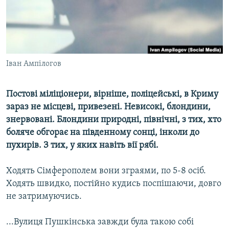
ВІДЕОУРОКИ «ELIFBE»
Русский
СВІДЧЕННЯ ОКУПАЦІЇ
Qırımtatar
УКРАЇНСЬКА ПРОБЛЕМА КРИМУ
ДОЛУЧАЙСЯ!
Iван Ампілогов
ІНФОГРАФІКА
Постові міліціонери, вірніше, поліцейські, в Криму
зараз не місцеві, привезені. Невисокі, блондини,
Усі сайти RFE/RL
знервовані. Блондини природні, північні, з тих, хто
боляче обгорає на південному сонці, інколи до
пухирів. З тих, у яких навіть вії рябі.
Ходять Сімферополем вони зграями, по 5-8 осіб.
Ходять швидко, постійно кудись поспішаючи, довго
не затримуючись.
...Вулиця Пушкінська завжди була такою собі