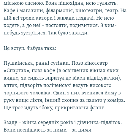
міською сценою. Вона пішохідна, нею гуляють.
Кафе і магазини, філармонія, кінотеатри, театр. На
ній всі трохи актори і завжди глядачі. Не нею
ходять, а до неї – постояти, подивитися. З ким-
небудь зустрітися. Так було завжди.
Це вступ. Фабула така:
Пушкінська, ранні сутінки. Повз кінотеатр
«Спартак», повз кафе (в освітлених вікнах яких
видно, як сидять впритул до вікон відвідувачки),
аптек, підворіть поліцейські ведуть високого
чорнявого чоловіка. Один з них вчепився йому в
руку вище ліктя, інший схопив за пальто у коміра.
Ще троє йдуть збоку, прикриваючи фланг.
Ззаду – жінка середніх років і дівчинка-підліток.
Вони поспішають за ними – за цими