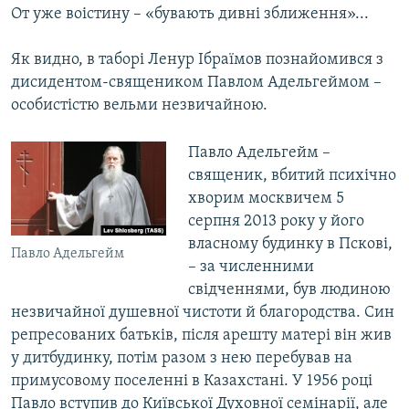
От уже воістину – «бувають дивні зближення»...
Як видно, в таборі Ленур Ібраїмов познайомився з
дисидентом-священиком Павлом Адельгеймом –
особистістю вельми незвичайною.
Павло Адельгейм –
священик, вбитий психічно
хворим москвичем 5
серпня 2013 року у його
власному будинку в Пскові,
Павло Адельгейм
– за численними
свідченнями, був людиною
незвичайної душевної чистоти й благородства. Син
репресованих батьків, після арешту матері він жив
у дитбудинку, потім разом з нею перебував на
примусовому поселенні в Казахстані. У 1956 році
Павло вступив до Київської Духовної семінарії, але