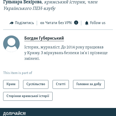
Гульнара Бекірова
,
кримський історик, член
Українського ПЕН-клубу
Поділитись
Читати без VPN
Follow us
Богдан Губернський
Історик, журналіст. До 2014 року працював
у Криму. З міркувань безпеки ім'я і прізвище
змінені.
This item is part of
Крим
Суспільство
Статті
Головне за добу
Сторінки кримської історії
ДОЛУЧАЙСЯ!