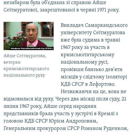
незабаром була об'єднана зі справою Айше
Сеїтмуратової, заарештованої в червні 1971 року.
Викладач Самаркандського
університету Сеїтмуратова
вже була судима в травні
1967 року за участь в
кримськотатарському
Айше Сеїтмуратова,
національному русі,
ветеран
кримськотатарського
провівши близько дев'яти
національного руху
місяців у слідчому ізоляторі
КДБ СРСР в Лефортово.
Незважаючи на це, вона не
відмовилася від руху. Через два місяці після суду, 21
липня 1967 року, Айше серед народних
представників брала участь у зустрічі в Кремлі з
головою КДБ СРСР Юрієм Андроповим,
Генеральним прокурором СРСР Романом Руденком,