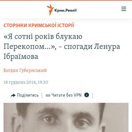
Доступність
посилання
Перейти
СТОРІНКИ КРИМСЬКОЇ ІСТОРІЇ
до
НОВИНИ
«Я сотні років блукаю
основного
ВОДА.КРИМ
матеріалу
Перекопом...», – спогади Ленура
ВІДЕО ТА ФОТО
Перейти
Ібраїмова
до
ПОЛІТИКА
основної
Богдан Губернський
БЛОГИ
навігації
Перейти
18 грудень 2014, 19:30
ПОГЛЯД
до
ІНТЕРВ'Ю
Поділитись
Читати без VPN
пошуку
ВСЕ ЗА ДЕНЬ
СПЕЦПРОЕКТИ
ЯК ОБІЙТИ БЛОКУВАННЯ
ДЕПОРТАЦІЯ