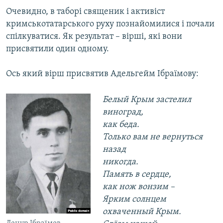
Очевидно, в таборі священик і активіст
кримськотатарського руху познайомилися і почали
спілкуватися. Як результат – вірші, які вони
присвятили один одному.
Ось який вірш присвятив Адельгейм Ібраїмову:
Белый Крым застелил
виноград,
как беда.
Только вам не вернуться
назад
никогда.
Память в сердце,
как нож вонзим –
Ярким солнцем
охваченный Крым.