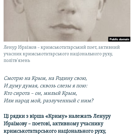
ВІДЕОУРОКИ «ELIFBE»
Русский
СВІДЧЕННЯ ОКУПАЦІЇ
Qırımtatar
УКРАЇНСЬКА ПРОБЛЕМА КРИМУ
ДОЛУЧАЙСЯ!
ІНФОГРАФІКА
Ленур Ібраїмов – кримськотатарський поет, активний
учасник кримськотатарського національного руху,
політв'язень
Усі сайти RFE/RL
Смотрю на Крым, на Родину свою,
И думу думая, сквозь слезы я пою:
Кто сирота – он, милый Крым,
Или народ мой, разлученный с ним?
Ці рядки з вірша «Криму» належать Ленуру
Ібраїмову – поетові, активному учаснику
кримськотатарського національного руху,