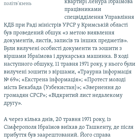
квартирі Ленура Ібраїмова
політв'язень
працівниками
спецвідділення Управління
КДБ при Раді міністрів УРСР у Кримській області
був проведений обшук «з метою виявлення
документів, листів, записів та інших предметів».
Були вилучені особисті документи та зошити з
віршами Ібраїмова і друкарська машинка. В ході
наступного обшуку, 11 травня 1971 року, у нього були
вилучені зошити з віршами, «Траурна інформація
№ 69»; «Екстрена інформація»; «Протест молоді
міста Бекабада (Узбекистан)»; «Звернення до
громадян СРСР»; «Відкритий лист недалекому
другу».
А через кілька днів, 20 травня 1971 року, із
Сімферополя Ібраїмов виїхав до Ташкенту, де після
прибуття був заарештований. Його справа