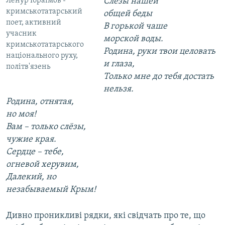
Ленур Ібраїмов -
Слёзы нашей
кримськотатарський
общей беды
поет, активний
В горькой чаше
учасник
морской воды.
кримськотатарського
Родина, руки твои целовать
національного руху,
и глаза,
політв'язень
Только мне до тебя достать
нельзя.
Родина, отнятая,
но моя!
Вам – только слёзы,
чужие края.
Сердце – тебе,
огневой херувим,
Далекий, но
незабываемый Крым!
Дивно проникливі рядки, які свідчать про те, що