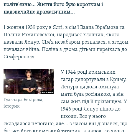
політв'язню... Життя його було коротким і
надзвичайно драматичним...
1 жовтня 1939 року в Ялті, в сім'ї Ваапа Ібраїмова та
Поліни Романовської, народився хлопчик, якого
назвали Ленур. Сім'я незабаром розпалася, а згодом
почалася війна. Поліна з двома дітьми переїхала до
Сімферополя.
У 1944 році кримських
татар депортували з Криму.
Ленура ця доля оминула –
мати була росіянкою, а він
Гульнара Бекірова,
сам жив під її прізвищем. У
історик
1946 році Ленур пішов до
школи. Все у нього
складалося непогано, але... з часом він дізнався, що
батько його кримський татарин, а народ, до якого