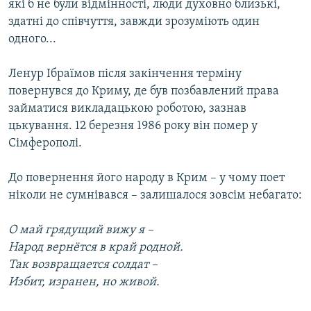
які б не були відмінності, люди духовно близькі,
здатні до співчуття, завжди зрозуміють один
одного...
Ленур Ібраїмов після закінчення терміну
повернувся до Криму, де був позбавлений права
займатися викладацькою роботою, зазнав
цькування. 12 березня 1986 року він помер у
Сімферополі.
До повернення його народу в Крим – у чому поет
ніколи не сумнівався – залишалося зовсім небагато:
О май грядущий вижу я –
Народ вернётся в край родной.
Так возвращается солдат –
Избит, изранен, но живой.