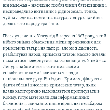
він належав – насильно позбавлений батьківщини і
несправедливо вигнаний з рідної землі. Тонка,
чуйна людина, поетична натура, Ленур сприйняв
долю свого народу трагічно.
Після ухвалення Указу від 5 вересня 1967 року, який
нібито знімав обмеження місця проживання для
кримських татар і на папері, але не в дійсності,
реабілітував народ, кримські татари масово почали
намагатися повернутися на батьківщину. У цей час
Ленур знайомиться з багатьма своїми
співвітчизниками і вливається в ряди
національного руху. Він їздить Кримом, фіксуючи
факти облав і виселень кримських татар, яких
влада категорично відмовляється прописувати в
Криму, готує матеріали для інформаційних
бюлетенів і, звичайно, пише вірші, які незабаром
стають відомі його землякам кримським татарам: