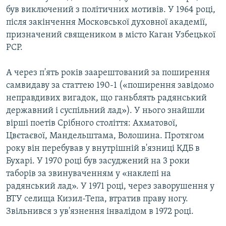
був виключений з політичних мотивів. У 1964 році,
після закінчення Московської духовної академії,
призначений священиком в місто Каган Узбецької
РСР.
А через п'ять років заарештований за поширення
самвидаву за статтею 190-1 («поширення завідомо
неправдивих вигадок, що ганьблять радянський
державний і суспільний лад»). У нього знайшли
вірші поетів Срібного століття: Ахматової,
Цвєтаєвої, Мандельштама, Волошина. Протягом
року він перебував у внутрішній в'язниці КДБ в
Бухарі. У 1970 році був засуджений на 3 роки
таборів за звинуваченням у «наклепі на
радянський лад». У 1971 році, через заворушення у
ВТУ селища Кизил-Тепа, втратив праву ногу.
Звільнився з ув'язнення інвалідом в 1972 році.