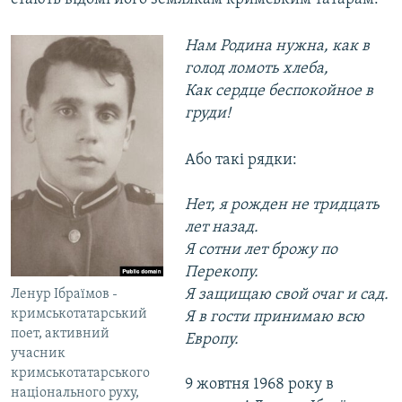
Нам Родина нужна, как в
голод ломоть хлеба,
Как сердце беспокойное в
груди!
Або такі рядки:
Нет, я рожден не тридцать
лет назад.
Я сотни лет брожу по
Перекопу.
Я защищаю свой очаг и сад.
Ленур Ібраїмов -
кримськотатарський
Я в гости принимаю всю
поет, активний
Европу.
учасник
кримськотатарського
9 жовтня 1968 року в
національного руху,