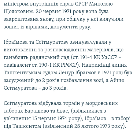
міністром внутрішніх справ СРСР Миколою
Щолоковим. 20 червня 1971 року вона була
заарештована знову, при обшуку у неї вилучили
зошит із віршами, документи руху.
Ібраїмова та Сеїтмуратову звинувачували у
виготовленні та розповсюдженні матеріалів, що
ганьблять радянський лад (ст. 191-4 КК УзССР –
еквівалент ст. 190-1 КК РРФСР). Наприкінці липня
Ташкентським судом Ленур Ібраїмов в 1971 році був
засуджений до 2 років позбавлення волі, а Айше
Сеїтмуратова – до 3 років.
Сеїтмуратова відбувала термін у мордовських
таборах Барашево та Явас, (звільнилася з
ув'язнення 15 червня 1974 року), Ібраїмов – в таборі
під Ташкентом (звільнений 28 лютого 1973 року).