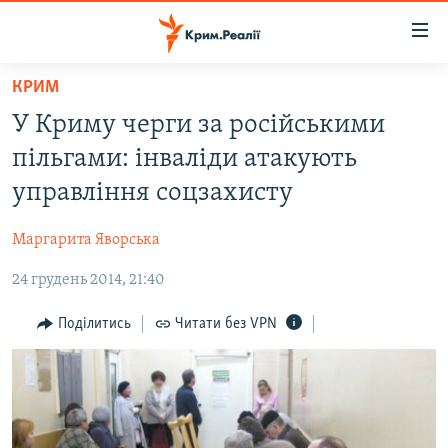
Доступність
посилання
Перейти
КРИМ
до
НОВИНИ
У Криму черги за російськими
основного
ВОДА.КРИМ
матеріалу
пільгами: інваліди атакують
ВІДЕО ТА ФОТО
Перейти
управління соцзахисту
до
ПОЛІТИКА
основної
Маргарита Яворська
БЛОГИ
навігації
Перейти
24 грудень 2014, 21:40
ПОГЛЯД
до
ІНТЕРВ'Ю
Поділитись
Читати без VPN
пошуку
ВСЕ ЗА ДЕНЬ
СПЕЦПРОЕКТИ
ЯК ОБІЙТИ БЛОКУВАННЯ
ДЕПОРТАЦІЯ