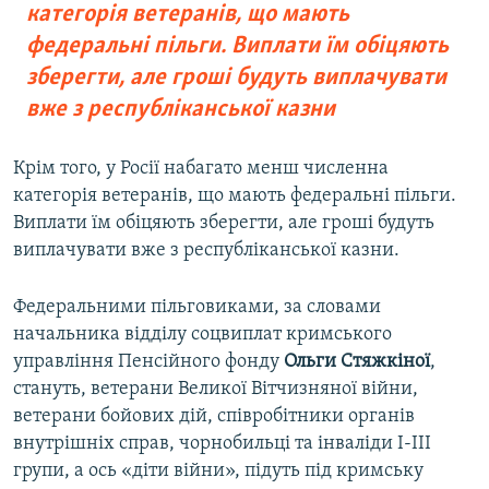
категорія ветеранів, що мають
федеральні пільги. Виплати їм обіцяють
зберегти, але гроші будуть виплачувати
вже з республіканської казни
Крім того, у Росії набагато менш численна
категорія ветеранів, що мають федеральні пільги.
Виплати їм обіцяють зберегти, але гроші будуть
виплачувати вже з республіканської казни.
Федеральними пільговиками, за словами
начальника відділу соцвиплат кримського
управління Пенсійного фонду
Ольги Стяжкіної
,
стануть, ветерани Великої Вітчизняної війни,
ветерани бойових дій, співробітники органів
внутрішніх справ, чорнобильці та інваліди I-III
групи, а ось «діти війни», підуть під кримську