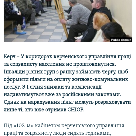
ВІДЕОУРОКИ «ELIFBE»
Русский
СВІДЧЕННЯ ОКУПАЦІЇ
Qırımtatar
УКРАЇНСЬКА ПРОБЛЕМА КРИМУ
ДОЛУЧАЙСЯ!
ІНФОГРАФІКА
Керч – У коридорах керченського управління праці
та соцзахисту населення не проштовхнутися.
Усі сайти RFE/RL
Інваліди різних груп з ранку займають чергу, щоб
оформити пільги на оплату житлово-комунальних
послуг. З 1 січня знижки та компенсації
надаватимуться вже за російськими законами.
Однак на нарахування пільг можуть розраховувати
лише ті, хто вже отримав СНІОР.
Під «102-м» кабінетом керченського управління
праці та соцзахисту люди сидять годинами,