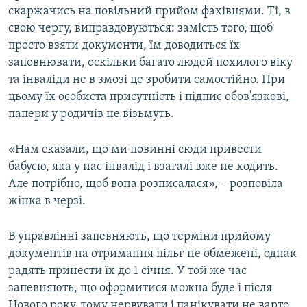
скаржачись на повільний прийом фахівцями. Ті, в
свою чергу, виправдовуються: замість того, щоб
просто взяти документи, їм доводиться їх
заповнювати, оскільки багато людей похилого віку
та інваліди не в змозі це зробити самостійно. При
цьому їх особиста присутність і підпис обов'язкові,
папери у родичів не візьмуть.
«Нам сказали, що ми повинні сюди привести
бабусю, яка у нас інвалід і взагалі вже не ходить.
Але потрібно, щоб вона розписалася», – розповіла
жінка в черзі.
В управлінні запевняють, що терміни прийому
документів на отримання пільг не обмежені, однак
радять принести їх до 1 січня. У той же час
запевняють, що оформитися можна буде і після
Нового року, тому нервувати і панікувати не варто.