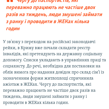
Чергу до паспортистів, які
переважно працюють не частіше двох
разів на тиждень, люди змушені займати
з ранку і проводити в ЖЕКах кілька
годин
У зв'язку з переходом на російські законодавчі
рейки, в Криму вже почали складати реєстр
інвалідів, які претендують на державну соціальну
допомогу. Списки укладають в управліннях праці та
соцзахисту. До речі, необхідна для постановки на
облік вимога про надання довідок про склад сім'ї із
зазначенням форми житлоплощі спричинила
ажіотаж в ЖЕКах. Чергу до паспортистів, які
переважно працюють не частіше двох разів на
тиждень, люди змушені займати з ранку і
проводити в ЖЕКах кілька годин.