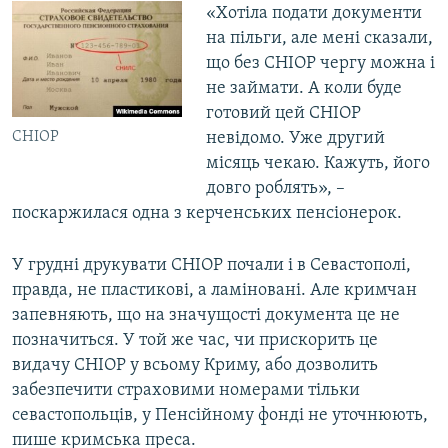
«Хотіла подати документи
на пільги, але мені сказали,
що без СНІОР чергу можна і
не займати. А коли буде
готовий цей СНІОР
СНІОР
невідомо. Уже другий
місяць чекаю. Кажуть, його
довго роблять», –
поскаржилася одна з керченських пенсіонерок.
У грудні друкувати СНІОР почали і в Севастополі,
правда, не пластикові, а ламіновані. Але кримчан
запевняють, що на значущості документа це не
позначиться. У той же час, чи прискорить це
видачу СНІОР у всьому Криму, або дозволить
забезпечити страховими номерами тільки
севастопольців, у Пенсійному фонді не уточнюють,
пише кримська преса.