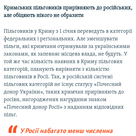
Кримських пільговиків прирівняють до російських,
але обіцяють нікого не образити
Пільговиків у Криму з 1 січня переведуть в категорії
федеральних і регіональних. Але зменшувати
пільги, які кримчани отримували за українськими
законами, як запевняє місцева влада, не будуть. У
той же час кількість наявних в Криму пільгових
категорій, планують вирівняти з кількістю
пільговиків в Росії. Так, в російській системі
пільгових категорій не існує статусу «Почесний
донор України», таких кримчан прирівняють до
росіян, нагороджених нагрудним знаком
«Почесний донор Росії» з наданням відповідних
пільг.
У Росії набагато менш численна