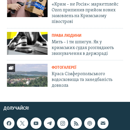
«Крим – не Росія»: маркетплейс
Ozon припинив прийом нових
замовлень на Кримському
півострові
ПРАВА ЛЮДИНИ
Мить – і ти шпигун. Як у
кримських судах розглядають
звинувачення в держзраді
ФОТОГАЛЕРЕЇ
Краса Сімферопольського
водосховища та занедбаність
довкола
ДОЛУЧАЙСЯ!