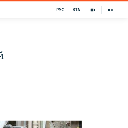
РУС
КТА
й