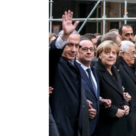
ВІДЕОУРОКИ «ELIFBE»
СВІДЧЕННЯ ОКУПАЦІЇ
УКРАЇНСЬКА ПРОБЛЕМА КРИМУ
ІНФОГРАФІКА