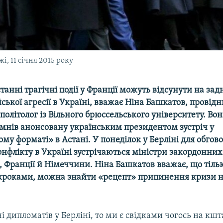
і, 11 січня 2015 року
танні трагічні події у Франції можуть відсунути на зад
ської агресії в Україні, вважає Ніна Башкатов, провід
політолог із Вільного брюссельського університету. Во
умнів анонсовану українським президентом зустріч у
у форматі» в Астані. У понеділок у Берліні для обгов
онфлікту в Україні зустрічаються міністри закордонних
ї, Франції й Німеччини. Ніна Башкатов вважає, що тільк
роками, можна знайти «рецепт» припинення кризи на
чі дипломатів у Берліні, то ми є свідками чогось на кшт