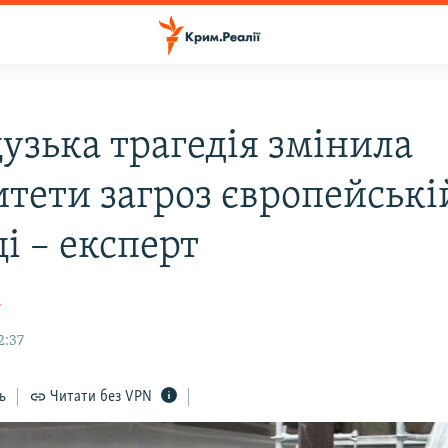
узька трагедія змінила
итети загроз європейські
і – експерт
а
2:37
ь
Читати без VPN