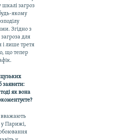
у шкалі загроз
 будь-якому
озподілу
ми. Згідно з
загроза для
я і лише третя
о, що тепер
афік.
нцузьких
б заявити:
 тоді як вона
окоментуєте?
і вважають
 у Парижі,
Побоювання
навіть у