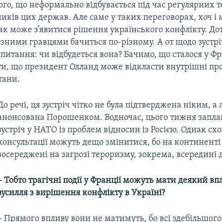
того, що неформально відбувається під час регулярних
иків цих держав. Але саме у таких переговорах, хоч 
ак може з’явитися рішення українського конфлікту. До
ізними гравцями бачиться по-різному. А от щодо зустріч
 є питання: чи відбудеться вона? Бачимо, що сталося у Фр
ти, що президент Олланд може відкласти внутрішні пр
тани.
До речі, ця зустріч чітко не була підтверджена ніким, а
анонсована Порошенком. Водночас, цього тижня запл
зустріч у НАТО із проблем відносин із Росією. Однак схо
консультації можуть дещо змінитися, бо на континенті 
зосереджені на загрозі тероризму, зокрема, всередині 
– Тобто трагічні події у Франції можуть мати деякий впл
зусилля з вирішення конфлікту в Україні?
– Прямого впливу вони не матимуть, бо всі здебільшого