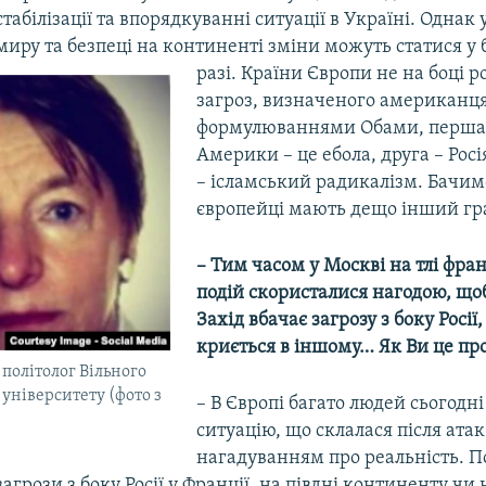
стабілізації та впорядкуванні ситуації в Україні. Однак 
миру та безпеці на континенті зміни можуть статися у
разі. Країни Європи не на боці р
загроз, визначеного американця
формулюваннями Обами, перша 
Америки – це ебола, друга – Росі
– ісламський радикалізм. Бачим
європейці мають дещо інший гр
– Тим часом у Москві на тлі фра
подій скористалися нагодою, що
Захід вбачає загрозу з боку Росії,
криється в іншому… Як Ви це пр
політолог Вільного
університету (фото з
– В Європі багато людей сьогодн
ситуацію, що склалася після атак
нагадуванням про реальність. 
загрози з боку Росії у Франції, на півдні континенту чи 