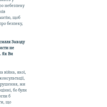
ро небезпеку
нів
оматію, щоб
про безпеку,
силля Заходу
тисти не
. Як Ви
а війна, якої,
консультації,
 зрушення, ми
цінні, бо були
огли б
ти, що