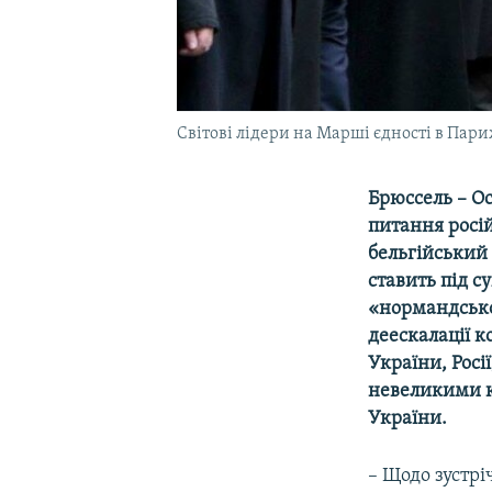
Світові лідери на Марші єдності в Париж
Брюссель – Ос
питання росій
бельгійський 
ставить під с
«нормандськом
деескалації к
України, Росі
невеликими к
України.
– Щодо зустрі