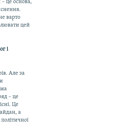
 – це основа,
йснення.
не варто
иблювати цей
ог і
ів. Але за
ми
ема
ряд – це
існі. Це
айдан, а
 політичної