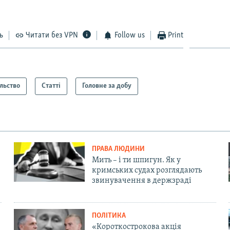
ь
Читати без VPN
Follow us
Print
льство
Статті
Головне за добу
ПРАВА ЛЮДИНИ
Мить – і ти шпигун. Як у
кримських судах розглядають
звинувачення в держзраді
ПОЛІТИКА
«Короткострокова акція