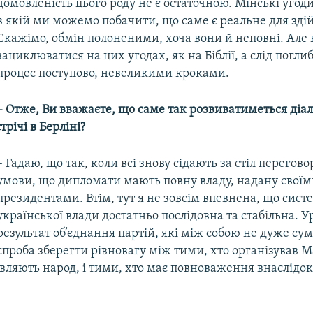
домовленість цього роду не є остаточною. Мінські угоди
в якій ми можемо побачити, що саме є реальне для зді
Скажімо, обмін полоненими, хоча вони й неповні. Але 
зациклюватися на цих угодах, як на Біблії, а слід погл
процес поступово, невеликими кроками.
– Отже, Ви вважаєте, що саме так розвиватиметься діал
трічі в Берліні?
– Гадаю, що так, коли всі знову сідають за стіл переговор
умови, що дипломати мають повну владу, надану свої
президентами. Втім, тут я не зовсім впевнена, що сист
української влади достатньо послідовна та стабільна. У
результат об’єднання партій, які між собою не дуже сум
спроба зберегти рівновагу між тими, хто організував М
вляють народ, і тими, хто має повноваження внаслідок