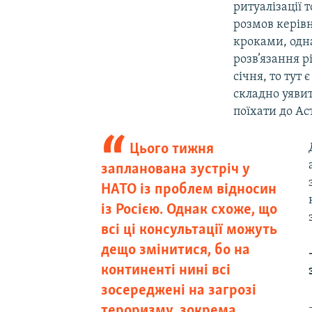
ритуалізації 
розмов керівн
кроками, одн
розв’язання р
січня, то тут
складно уяви
поїхати до Ас
Цього тижня
запланована зустріч у
НАТО із проблем відносин
із Росією. Однак схоже, що
всі ці консультації можуть
дещо змінитися, бо на
континенті нині всі
зосереджені на загрозі
тероризму, зокрема,