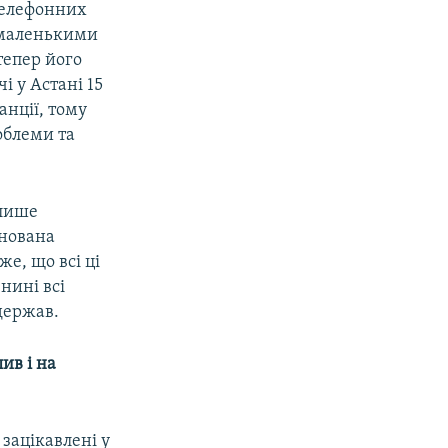
 телефонних
і маленькими
тепер його
і у Астані 15
анції, тому
облеми та
 лише
анована
же, що всі ці
нині всі
держав.
ив і на
 зацікавлені у