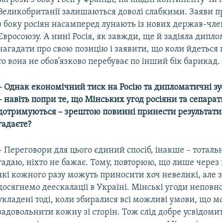
Великобританії залишаються доволі слабкими. Заяви п
з боку росіян насамперед лунають із нових держав-чле
Євросоюзу. А нині Росія, як завжди, ще й задіяла дипл
нагадати про свою позицію і заявити, що коли йдеться 
то вона не обов’язково перебуває по інший бік барикад.
– Однак економічний тиск на Росію та дипломатичні зу
– навіть попри те, що Мінських угод росіяни та сепара
дотримуються – зрештою повинні принести результати
гадаєте?
– Переговори для цього єдиний спосіб, інакше – тотальн
гадаю, ніхто не бажає. Тому, повторюю, що лише через 
які кожного разу можуть приносити хоч невеликі, але
досягнемо деескалації в Україні. Мінські угоди неповно
укладені тоді, коли збиралися всі можливі умови, що м
задовольнити кожну зі сторін. Тож слід добре усвідоми