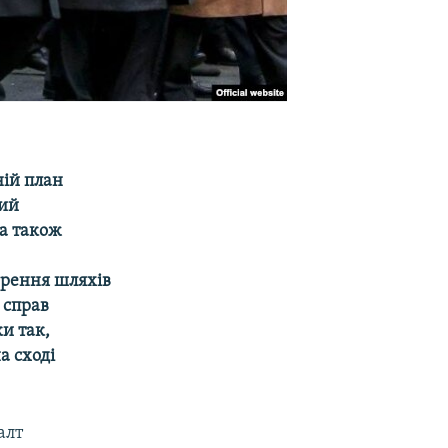
ній план
ний
на також
орення шляхів
 справ
и так,
 сході
алт