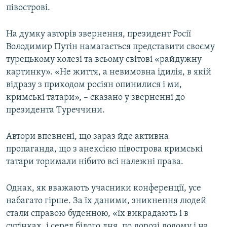
півострові.
На думку авторів звернення, президент Росії
Володимир Путін намагається представити своєму
турецькому колезі та всьому світові «райдужну
картинку». «Не життя, а невимовна ідилія, в якій
відразу з приходом росіян опинилися і ми,
кримські татари», – сказано у зверненні до
президента Туреччини.
Автори впевнені, що зараз йде активна
пропаганда, що з анексією півострова кримські
татари торимали нібито всі належні права.
Однак, як вважають учасники конференції, усе
набагато гірше. За їх даними, зникнення людей
стали справою буденною, «їх викрадають і в
сутінках, і серед білого дня, по дорозі додому і на