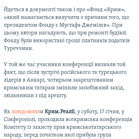
Йдеться в документі також і про «Фонд «Крим»,
«який намагаються вилучити з причини того, що
президентом Фонду є Мустафа Джемілєв». При
цьому автори нагадують, що при ремонті будівлі
Фонду були використані гроші платників податків
Туреччини.
У той же час учасники конференції визнали той
факт, що після зустрічі російського та турецького
лідерів в Анкарі, чотирьом заарештованим
кримським татарам змінили запобіжний захід,
звільнивши з під арешту.
Як
повідомлял
и
Крим.Реалії
, у суботу, 17 січня, у
Сімферополі, проходила всекримська конференція
Комітету із захисту прав кримськотатарського
народу, перед початком якої прибула група