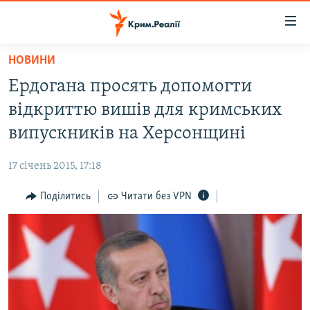
Доступність
посилання
Перейти
НОВИНИ
до
НОВИНИ
Ердогана просять допомогти
основного
ВОДА.КРИМ
матеріалу
відкриттю вишів для кримських
ВІДЕО ТА ФОТО
Перейти
випускників на Херсонщині
до
ПОЛІТИКА
основної
17 січень 2015, 17:18
БЛОГИ
навігації
Перейти
Поділитись
Читати без VPN
ПОГЛЯД
до
ІНТЕРВ'Ю
пошуку
ВСЕ ЗА ДЕНЬ
СПЕЦПРОЕКТИ
ЯК ОБІЙТИ БЛОКУВАННЯ
ДЕПОРТАЦІЯ