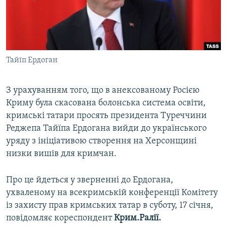
ВІДЕОУРОКИ «ELIFBE»
Русский
СВІДЧЕННЯ ОКУПАЦІЇ
Qırımtatar
УКРАЇНСЬКА ПРОБЛЕМА КРИМУ
Тайїп Ердоган
ДОЛУЧАЙСЯ!
ІНФОГРАФІКА
З урахуванням того, що в анексованому Росією
Криму була скасована болонська система освіти,
Усі сайти RFE/RL
кримські татари просять президента Туреччини
Реджепа Тайїпа Ердогана вийди до українського
уряду з ініціативою створення на Херсонщині
низки вишів для кримчан.
Про це йдеться у зверненні до Ердогана,
ухваленому на всекримській конференції Комітету
із захисту прав кримських татар в суботу, 17 січня,
повідомляє кореспондент
Крим.Ралії.