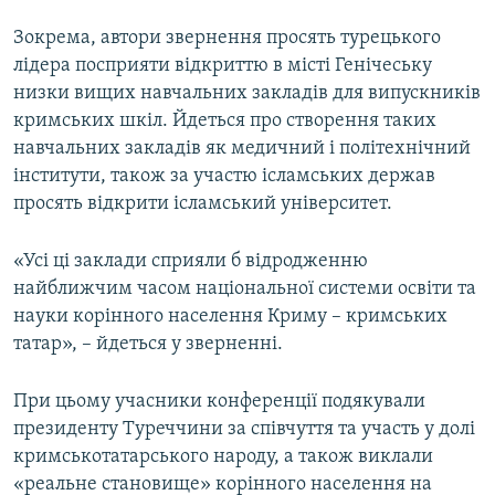
Зокрема, автори звернення просять турецького
лідера посприяти відкриттю в місті Генічеську
низки вищих навчальних закладів для випускників
кримських шкіл. Йдеться про створення таких
навчальних закладів як медичний і політехнічний
інститути, також за участю ісламських держав
просять відкрити ісламський університет.
«Усі ці заклади сприяли б відродженню
найближчим часом національної системи освіти та
науки корінного населення Криму – кримських
татар», – йдеться у зверненні.
При цьому учасники конференції подякували
президенту Туреччини за співчуття та участь у долі
кримськотатарського народу, а також виклали
«реальне становище» корінного населення на