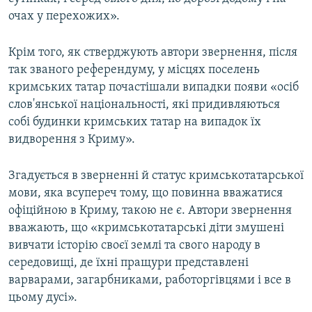
очах у перехожих».
Крім того, як стверджують автори звернення, після
так званого референдуму, у місцях поселень
кримських татар почастішали випадки появи «осіб
слов'янської національності, які придивляються
собі будинки кримських татар на випадок їх
видворення з Криму».
Згадується в зверненні й статус кримськотатарської
мови, яка всупереч тому, що повинна вважатися
офіційною в Криму, такою не є. Автори звернення
вважають, що «кримськотатарські діти змушені
вивчати історію своєї землі та свого народу в
середовищі, де їхні пращури представлені
варварами, загарбниками, работоргівцями і все в
цьому дусі».