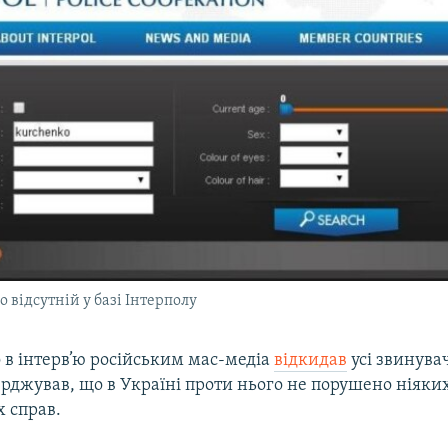
 відсутній у базі Інтерполу
 в інтерв’ю російським мас-медіа
відкидав
усі звинува
верджував, що в Україні проти нього не порушено ніяки
 справ.