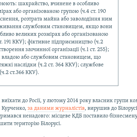
рюють: шахрайство, вчинене в особливо
ірах або організованою групою (ч.4 ст. 190
снення, розтрата майна або заволодіння ним
живання службовим становищем, якщо вони
обливо великих розмірах або організованою
т. 191 ККУ); фіктивне підприємництво (ч.2
створення злочинної організації (ч.1 ст. 255);
 владою або службовим становищем, що
яжкі наслідки (ч.2 ст. 364 ККУ); службове
ч.2 ст.366 ККУ).
 виїхати до Росії, у лютому 2014 року власник групи к
 Курченко,
за даними журналістів
, вирушив до Білорусі
тримався ненадовго: місцеве КДБ поставило бізнесмен
шити територію Білорусі.