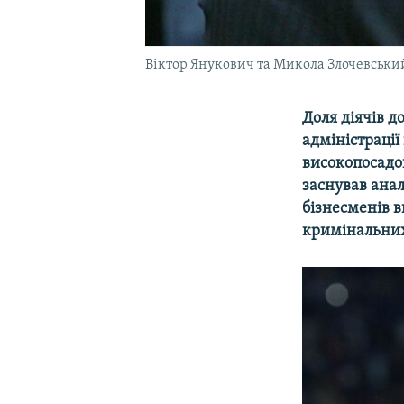
Віктор Янукович та Микола Злочевський
Доля діячів д
адміністрації
високопосадов
заснував анал
бізнесменів в
кримінальних 