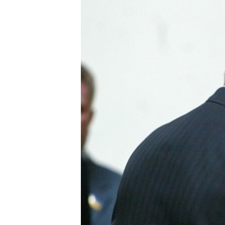
ВІДЕОУРОКИ «ELIFBE»
СВІДЧЕННЯ ОКУПАЦІЇ
УКРАЇНСЬКА ПРОБЛЕМА КРИМУ
ІНФОГРАФІКА