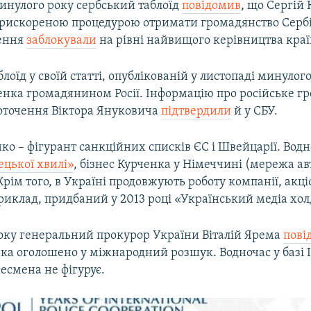
минулого року сербський таблоїд
повідомив
, що Сергій
прискореною процедурою отримати громадянство Сербії
ення
заблокували
на рівні найвищого керівництва краї
лоїд у своїй статті, опублікованій у листопаді минулого
енка громадянином Росії. Інформацію про російське г
 оточення Віктора Януковича
підтвердили
й у СБУ.
ко – фігурант санкційних списків ЄС і Швейцарії. Вод
цької хвилі»
, бізнес Курченка у Німеччині (мережа ав
Крім того, в Україні продовжують роботу компанії, ак
риклад, придбаний у 2013 році «Український медіа хол
року генеральний прокурор України Віталій Ярема
пові
нка оголошено у міжнародний розшук. Водночас у базі 
есмена не фігурує.