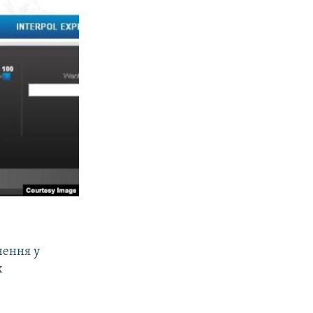
чення у
х