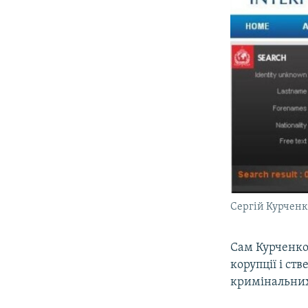
Сергій Курченко
Сам Курченко
корупції і ст
кримінальних