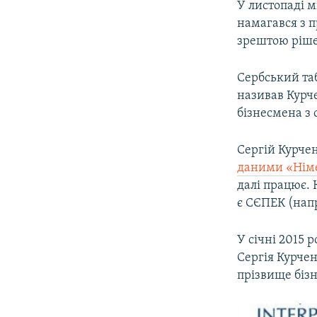
У листопаді 
намагався з 
зрештою ріш
Сербський таб
називав Курч
бізнесмена з
Сергій Курчен
даними «Німе
далі працює. 
є СЄПЕК (нап
У січні 2015 
Сергія Курче
прізвище бізн