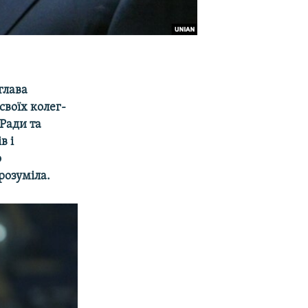
глава
своїх колег-
 Ради та
в і
о
розуміла.