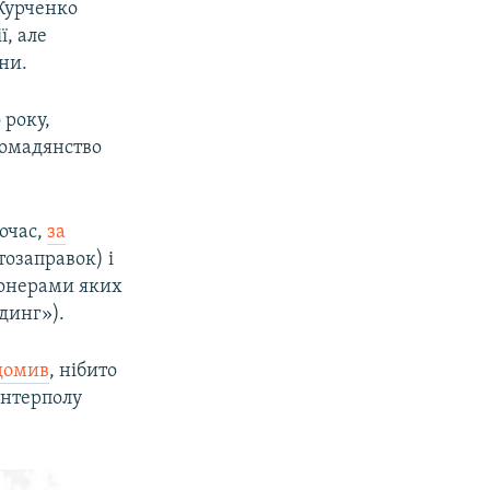
 Курченко
, але
ни.
 року,
ромадянство
ночас,
за
тозаправок) і
ціонерами яких
динг»).
домив
, нібито
Інтерполу