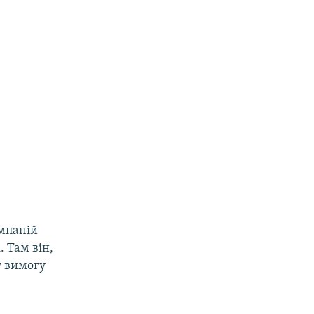
омпаній
. Там він,
у вимогу