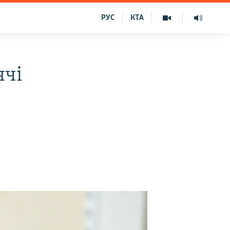
РУС
КТА
ячі