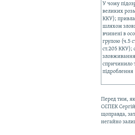
У чому підоз
великих розм
ККУ); привла
шляхом злов
вчинені в ос
групою (ч.5 с
ст.205 ККУ); 
зловживання
спричинило т
підроблення (
Перед тим, як
СЄПЕК Сергій
щоправда, за
негайно зали