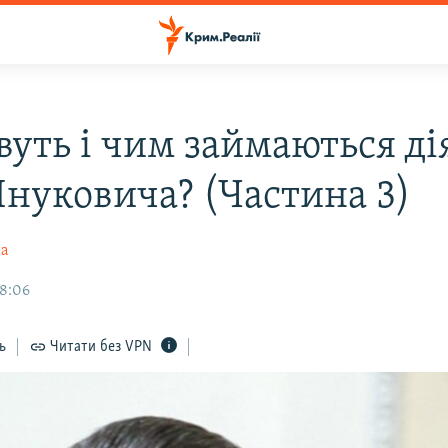
вуть і чим займаються ді
Януковича? (Частина 3)
ка
18:06
ь
Читати без VPN