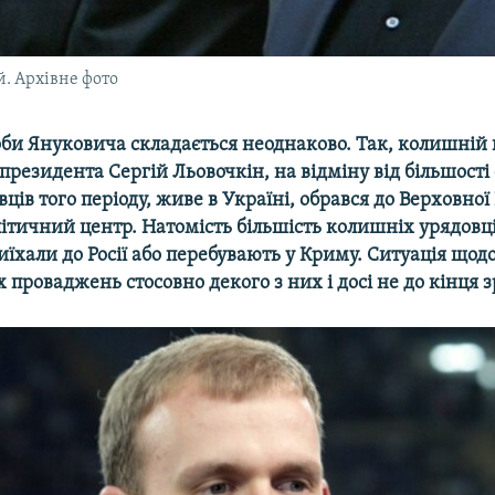
. Архівне фото
оби Януковича складається неоднаково. Так, колишній 
 президента Сергій Льовочкін, на відміну від більшості 
ців того періоду, живе в Україні, обрався до Верховної
ітичний центр. Натомість більшість колишніх урядовці
иїхали до Росії або перебувають у Криму. Ситуація щод
проваджень стосовно декого з них і досі не до кінця з