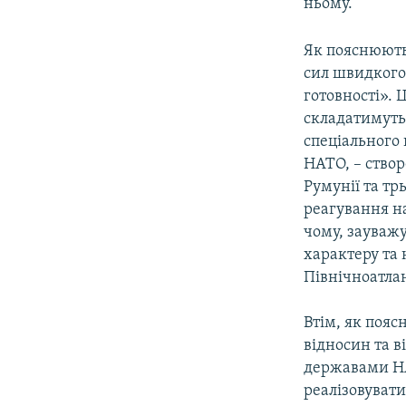
ньому.
Як пояснюють
сил швидкого
готовності».
складатимутьс
спеціального
НАТО, – створ
Румунії та тр
реагування на
чому, зауваж
характеру та 
Північноатла
Втім, як поя
відносин та 
державами НАТ
реалізовувати