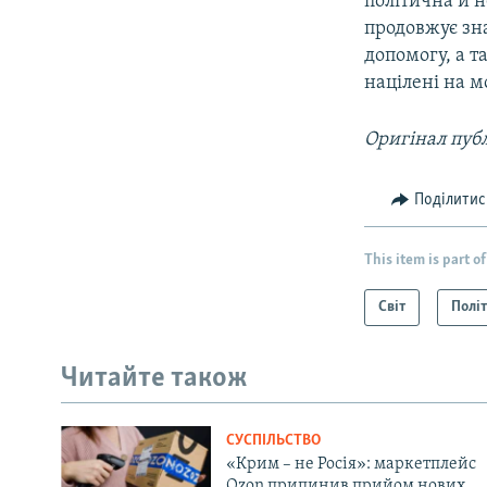
політична й 
продовжує зн
допомогу, а т
націлені на м
Оригінал публ
Поділитис
This item is part of
Світ
Полі
Читайте також
СУСПІЛЬСТВО
«Крим – не Росія»: маркетплейс
Ozon припинив прийом нових