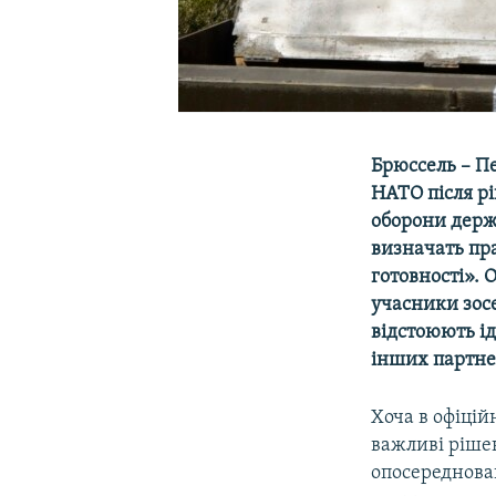
Брюссель – П
НАТО після рі
оборони держ
визначать пра
готовності». 
учасники зосе
відстоюють і
інших партне
Хоча в офіцій
важливі рішен
опосереднован