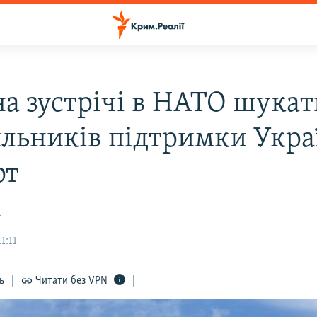
а зустрічі в НАТО шука
льників підтримки Укра
рт
а
1:11
ь
Читати без VPN