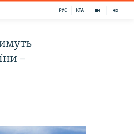
РУС
КТА
тимуть
їни –