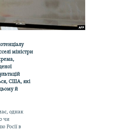
отенціалу
сселі міністри
крема,
щеної
ультацій
ься, США, які
цьому й
має, однак
о чи
ю Росії в