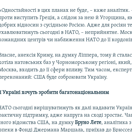
«Одностайності в цих планах не буде, – каже аналітик.
проти виступить Греція, а слідом за нею й Угорщина, я
добрих відносин з сусідньою Росією. Адже для росіян т
ухавлюватимуть сьогодні в НАТО, – неприйнятне. Моск
командних центрів чи наближення НАТО до її кордонів
Власне, анексія Криму, на думку Ліппера, тому й сталас
хотіла натовських баз у Чорноморському регіоні, який
Москва, входить до її сфери впливу. Тим часом, експерт
переконаний: США буде озброювати Україну.
ї Україні хочуть зробити багатонаціональним
 НАТО сьогодні вирішуватимуть як далі надавати Україн
рактичну підтримку, адже напруга на сході зростає. Ча
нного відомства США, на думку
Бруно Лете
, аналітика 
езпеки в Фонді Джермана Маршала, приїхав до Брюссел