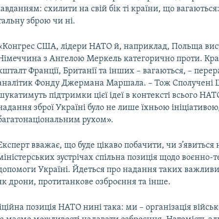
вданням: схилити на свій бік ті країни, що вагаються
альну зброю чи ні.
«Конгрес США, лідери НАТО й, наприклад, Польща вис
Німеччина з Ангелою Меркель категорично проти. Кра
кшталт Франції, Британії та інших – вагаються, – перер
аналітик Фонду Джермана Маршала. – Тож Сполучені 
шукатимуть підтримки цієї ідеї в контексті всього НАТ
надання зброї Україні було не лише їхньою ініціативою,
багатонаціональним рухом».
Експерт вважає, що буде цікаво побачити, чи з’явиться
міністерських зустрічах спільна позиція щодо воєнно-т
допомоги Україні. Йдеться про надання таких важливи
як дрони, протитанкове озброєння та інше.
ційна позиція НАТО нині така: ми – організація військ