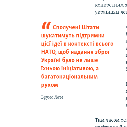
конкретним за
українцям лет
Сполучені Штати
шукатимуть підтримки
цієї ідеї в контексті всього
НАТО, щоб надання зброї
Україні було не лише
їхньою ініціативою, а
багатонаціональним
рухом
Бруно Лете
Тим часом офі