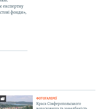
ьянс
є експертну
стові фонди»,
ФОТОГАЛЕРЕЇ
Краса Сімферопольського
водосховища та занедбаність