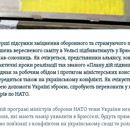
ерші підсумки зміцнення оборонного та стримуючого п
шень вересневого саміту в Уельсі підбиватимуть у Брю
ав-союзниць. Як очікується, представники альянсу, зо
ктичні кроки реалізації так званого «Плану дій підви
Однак за робочим обідом і протягом міністерських конс
редяться також на українському конфлікті. Як очікуєт
дею допомоги Україні зброєю, спробують переконати у 
рів по НАТО.
ній програмі міністрів оборони НАТО теми України не
ня, які мають намір ухвалити в Брюсселі, будуть прям
о пов’язані з конфліктом на українському сході та ролл