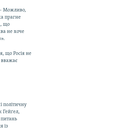
 – Можливо,
ка прагне
е, що
ва не хоче
».
я, що Росія не
, вважає
і політичну
к Гейґел,
з питань
я із