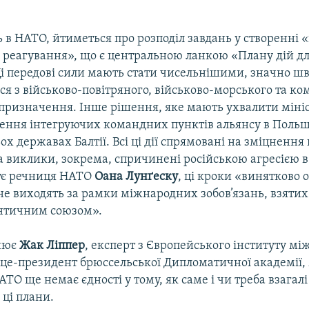
 в НАТО, йтиметься про розподіл завдань у створенні 
 реагування», що є центральною ланкою «Плану дій д
 Ці передові сили мають стати чисельнішими, значно 
я з військово-повітряного, військово-морського та к
 призначення. Інше рішення, яке мають ухвалити міні
ення інтегруючих командних пунктів альянсу в Польщі,
ьох державах Балтії. Всі ці дії спрямовані на зміцнення 
 виклики, зокрема, спричинені російською агресією в
ує речниця НАТО
Оана Лунґеску
, ці кроки «винятково 
не виходять за рамки міжнародних зобов’язань, взятих
нтичним союзом».
снює
Жак Ліппер
, експерт з Європейського інституту м
віце-президент брюссельської Дипломатичної академії,
О ще немає єдності у тому, як саме і чи треба взагалі
 ці плани.