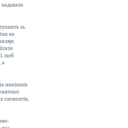
: надавати
тупають за.
їни на
аховує
Штати
О, щоб
 а
 на нинішніх
ехнічної
х елементів,
ово-