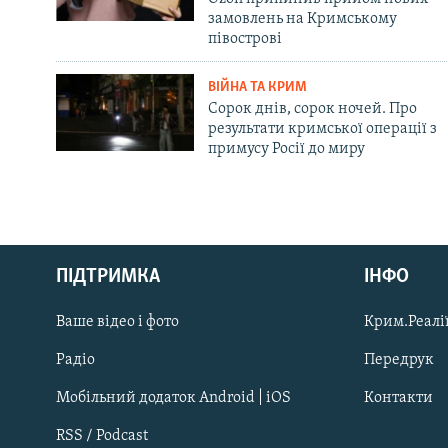
замовлень на Кримському
півострові
ВІЙНА ТА КРИМ
Сорок днів, сорок ночей. Про
результати кримської операції з
примусу Росії до миру
Русский
ПІДТРИМКА
ІНФО
Qırımtatar
Ваше відео і фото
Крим.Реалії
ДОЛУЧАЙСЯ!
Радіо
Передрук
Мобільний додаток Android | iOS
Контакти
RSS / Podcast