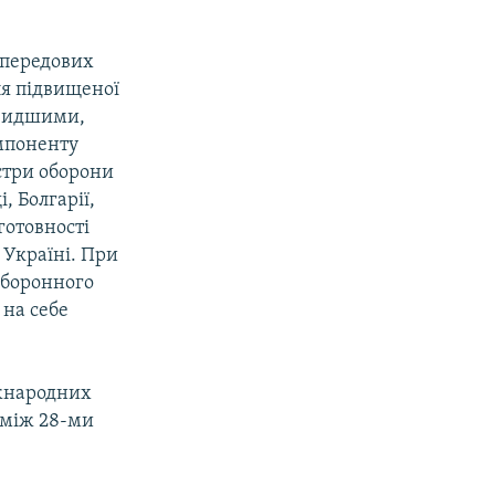
«передових
ля підвищеної
швидшими,
омпоненту
стри оборони
 Болгарії,
готовності
 Україні. При
оборонного
 на себе
іжнародних
 між 28-ми