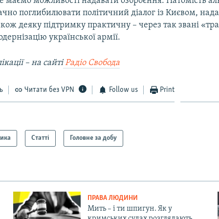
не маємо можливості надавати озброєння. Натомість ал
ачно поглибилювати політичний діалог із Києвом, нада
акож деяку підтримку практичну – через так звані «тра
одернізацію української армії.
ікації – на сайті
Радіо Свобода
ь
Читати без VPN
Follow us
Print
тика
Статті
Головне за добу
ПРАВА ЛЮДИНИ
Мить – і ти шпигун. Як у
кримських судах розглядають