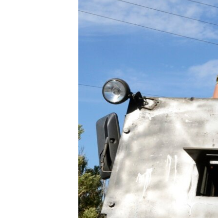
ВІДЕОУРОКИ «ELIFBE»
СВІДЧЕННЯ ОКУПАЦІЇ
УКРАЇНСЬКА ПРОБЛЕМА КРИМУ
ІНФОГРАФІКА