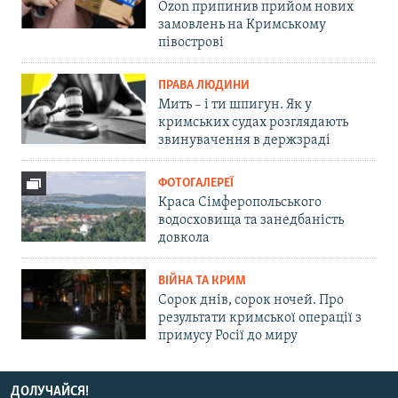
Ozon припинив прийом нових
замовлень на Кримському
півострові
ПРАВА ЛЮДИНИ
Мить – і ти шпигун. Як у
кримських судах розглядають
звинувачення в держзраді
ФОТОГАЛЕРЕЇ
Краса Сімферопольського
водосховища та занедбаність
довкола
ВІЙНА ТА КРИМ
Сорок днів, сорок ночей. Про
результати кримської операції з
примусу Росії до миру
ДОЛУЧАЙСЯ!