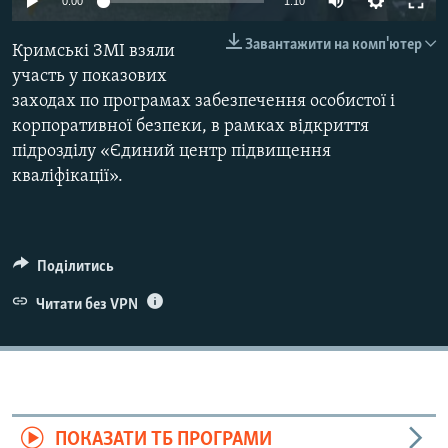
0:00
1:10
ВІДЕОУРОКИ «ELIFBE»
Русский
Завантажити на комп'ютер
Кримські ЗМІ взяли
СВІДЧЕННЯ ОКУПАЦІЇ
Qırımtatar
участь у показових
УКРАЇНСЬКА ПРОБЛЕМА КРИМУ
заходах по програмах забезпечення особистої і
ДОЛУЧАЙСЯ!
корпоративної безпеки, в рамках відкриття
ІНФОГРАФІКА
підрозділу «Єдиний центр підвищення
кваліфікації».
Усі сайти RFE/RL
Поділитись
Читати без VPN
ПОКАЗАТИ ТБ ПРОГРАМИ