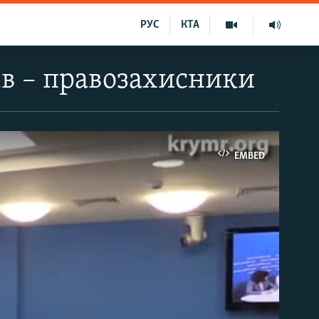
РУС
КТА
ів – правозахисники
EMBED