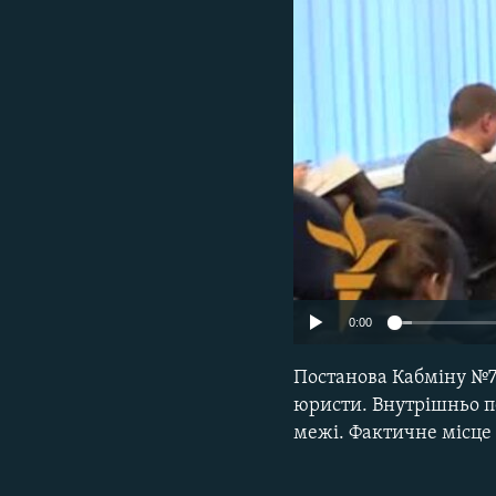
ВІДЕОУРОКИ «ELIFBE»
СВІДЧЕННЯ ОКУПАЦІЇ
УКРАЇНСЬКА ПРОБЛЕМА КРИМУ
ІНФОГРАФІКА
0:00
Постанова Кабміну №7
юристи. Внутрішньо пе
межі. Фактичне місце