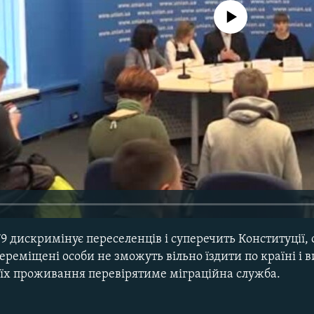
No media source currently avail
9 дискримінує переселенців і суперечить Конституції,
реміщені особи не зможуть вільно їздити по країні і в
 їх проживання перевірятиме міграційна служба.