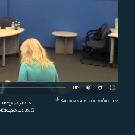
able
1:59
Завантажити на комп'ютер
 стверджують
EMBED
иїжджати за її