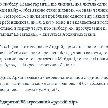
 свободу. Немає гарантії, що людина, яка читала один 
кий набір», обов'язково стане вільною. «Я знаю чоловік
ї «Новоросії», з яким ми приблизно одного віку і який
Гребенщикова, як і я. Як?! У мене не вкладається в гол
піває, в першу чергу, про свободу. Як, прослухавши ці 
таким? Це загадка», – дивується Архангельський.
Тим і цікаве життя, каже Андрій, що ми не знаємо нічо
волі. «Якби ми знали про наявність, умовно кажучи, ге
про який часто говорилося на Майдані, то взагалі ніяк
не було», – підкреслює оглядач Colta.ru.
Однак Архангельський переконаний, що з людиною по
працювати, і вона може стати вільною. «Я був абсолют
людиною», – зауважує Андрій.
Відкритий VS агресивний «​русскій мір»​