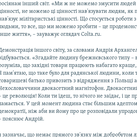
росіянам інший світ. «Ми ж не можемо змусити людей
цінності, не можемо ці цінності нав'язувати людям, як
нав'язує мілітаристські цінності. Що стосується роботи 
людьми, то все, що ми можемо зробити – це продемонс
інше життя», – зауважує оглядач Colta.ru.
Демонстрація іншого світу, за словами Андрія Арханге
відбувається. «Згадайте людину брежнєвського типу – 
розуміла, що західні товари працюють набагато краще, 
Я пам'ятаю, що таке було для радянської людини, коли 
товаришеві батько привозить з відрядження з Польщі 
Чехословаччини двокасетний магнітофон. Двокасетни
– це революція! Коли ти їдеш, то нічого не заїдає, і це п
ламається. У цей момент людина стає більшим адептом 
демократії, ніж аби ви йому про це розповідали упродо
– пояснює Андрій.
 зазначає, що немає прямого зв'язку між добробутом л