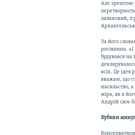
Але зрештою р
перетворюєтьс
ляльковий, іг
Архангельськ
За його слова
росіянина. «І
будувався на 
декларувалося
всіх. Це ідея 
вважаю, що г
насильство, а
міра, як я йо
Андрій своє б
Кубики мину
Консерватизм 