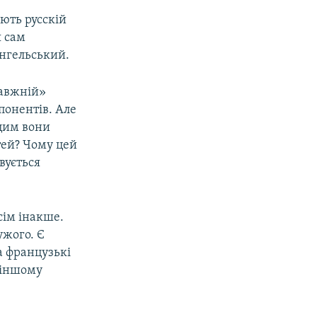
іють русскій
я сам
ангельський.
равжній»
понентів. Але
 цим вони
тей? Чому цей
ивується
сім інакше.
ужого. Є
а французькі
в іншому