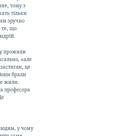
не, тому з
жать тільки
ним зручно
 те, що
ндрій.
зу прожили
ксально, «але
 застигли, це
 Вони брали
не жили.
ова професора
Це
людям, у чому