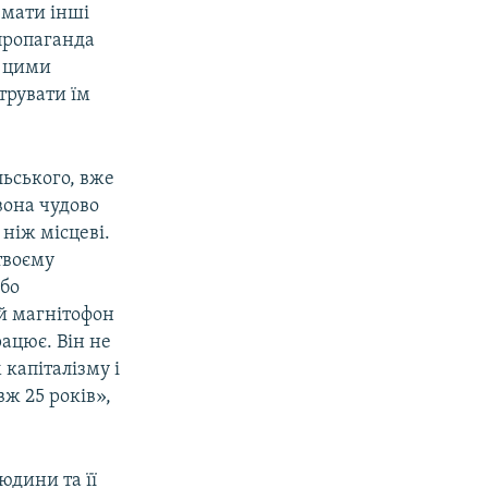
 мати інші
 пропаганда
з цими
трувати їм
льського, вже
вона чудово
ніж місцеві.
твоєму
або
й магнітофон
рацює. Він не
капіталізму і
вж 25 років»,
юдини та її