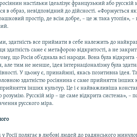
осіянин настільки ідеалізує французький або русскій м
я в образ, невідповідний до дійсності. «Формується я
рашковий простір, де всім добре, – це ж така утопія», –
ий.
ми, здатність все приймати в себе належить до найкр
 ця здатність саме є метафорою відкритості, а не закрит
тому, що Росія об'єднала всі народи. Вона була відкрита 
, але тим не менше, ідея інтернаціоналізму була здатн
рівності. У цьому є, принаймні, якась позитивна ідея. Та
оловною здатністю росіянина є саме прийняття інших к
 прийняття інших культур. Це і є найважливіша конста
го розумію. Русскій мір – це саме відкрита система», – 
ачення русского міра.
лого
у Росії полягає в любові людей до радянського минуло