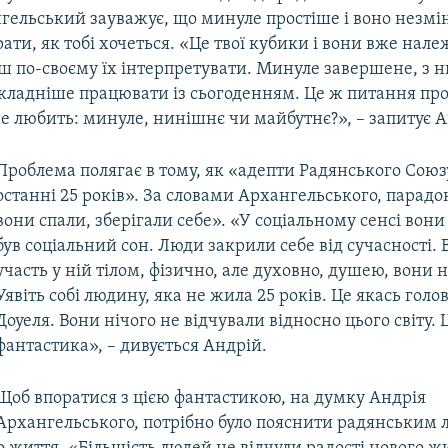
гельський зауважує, що минуле простіше і воно незмін
ти, як тобі хочеться. «Це твої кубики і вони вже нале
ш по-своєму їх інтерпретувати. Минуле завершене, з 
кладніше працювати із сьогоденням. Це ж питання про
е любить: минуле, нинішнє чи майбутнє?», – запитує А
Проблема полягає в тому, як «адепти Радянського Сою
останні 25 років». За словами Архангельського, парадо
вони спали, зберігали себе». «У соціальному сенсі вони
був соціальний сон. Люди закрили себе від сучасності.
участь у ній тілом, фізично, але духовно, душею, вони 
Уявіть собі людину, яка не жила 25 років. Це якась гол
Доуеля. Вони нічого не відчували відносно цього світу. 
фантастика», – дивується Андрій.
Щоб впоратися з цією фантастикою, на думку Андрія
Архангельського, потрібно було пояснити радянським 