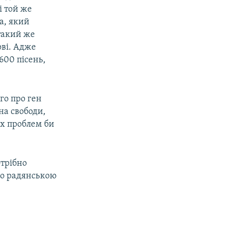
і той же
а, який
 такий же
ові. Адже
600 пісень,
го про ген
на свободи,
их проблем би
трібно
но радянською