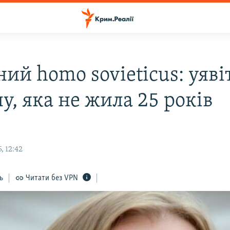
ий homo sovieticus: уявіт
у, яка не жила 25 років
, 12:42
ь
Читати без VPN