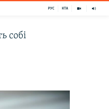
РУС
КТА
ь собі