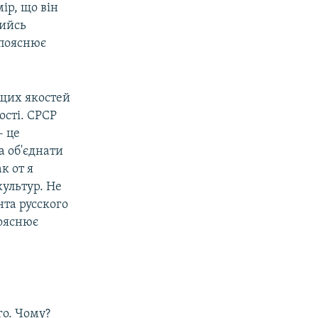
ір, що він
кийсь
 пояснює
ащих якостей
ості. СРСР
– це
а об'єднати
к от я
ультур. Не
нта русского
пояснює
го. Чому?