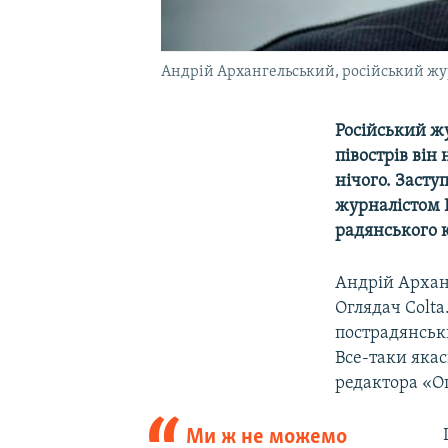
Андрій Архангельський, російський жу
Російський жу
півострів він
нічого. Засту
журналістом К
радянського 
Андрій Архан
Оглядач Colta.
пострадянськи
Все-таки якас
редактора «О
Ми ж не можемо