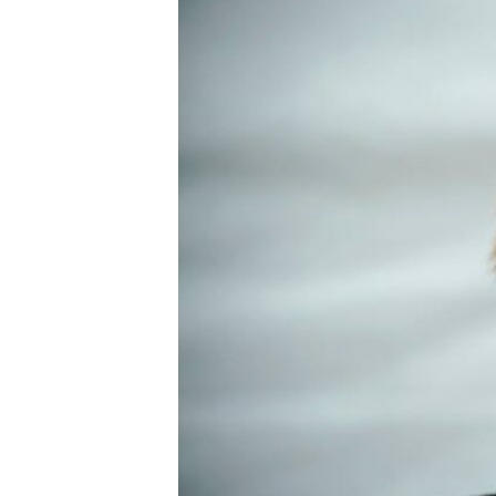
ВІДЕОУРОКИ «ELIFBE»
СВІДЧЕННЯ ОКУПАЦІЇ
УКРАЇНСЬКА ПРОБЛЕМА КРИМУ
ІНФОГРАФІКА