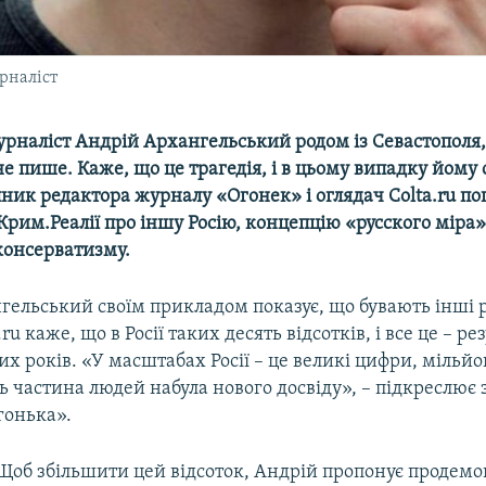
рналіст
рналіст Андрій Архангельський родом із Севастополя,
 не пише. Каже, що це трагедія, і в цьому випадку йому
пник редактора журналу «Огонек» і оглядач Colta.ru по
рим.Реалії про іншу Росію, концепцію «​русского міра
консерватизму.
гельський своїм прикладом показує, що бувають інші р
ru каже, що в Росії таких десять відсотків, і все це – ре
х років. «У масштабах Росії – це великі цифри, мільй
ь частина людей набула нового досвіду», – підкреслює
гонька».
Щоб збільшити цей відсоток, Андрій пропонує продемо