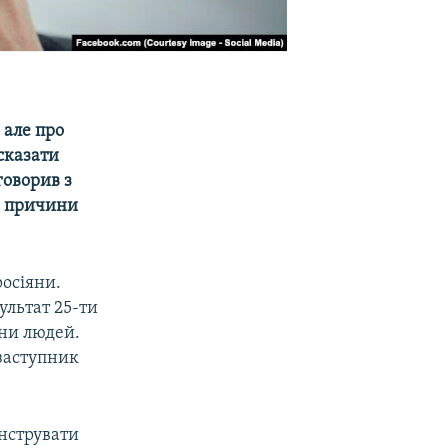
 але про
 сказати
говорив з
»​ причини
осіяни.
зультат 25-ти
они людей.
 заступник
нструвати