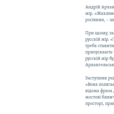
Андрій Арханг
мір. «Жахлив
росіянин, – ц
При цьому, з
русскій мір. 
треба ставити
припускають 
русскій мір бу
Архангельськ
Заступник ред
«Вона полягає
відома фраза 
мостові ближч
просторі, при