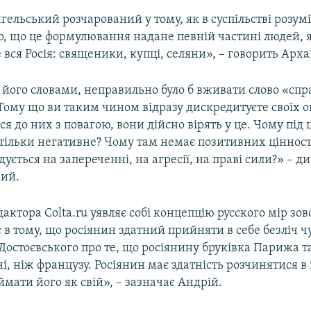
ельський розчарований у тому, як в суспільстві розум
о, що це формулювання надане певній частині людей, 
е вся Росія: священики, купці, селяни», – говорить Арх
а його словами, неправильно було б вживати слово «сп
«Тому що ви таким чином відразу дискредитуєте своїх о
ся до них з повагою, вони дійсно вірять у це. Чому під
тільки негативне? Чому там немає позитивних ціннос
дується на запереченні, на агресії, на праві сили?» – д
ий.
актора Colta.ru уявляє собі концепцію русского мір зов
 в тому, що росіянин здатний прийняти в себе безліч ч
Достоєвського про те, що росіянину бруківка Парижа т
і, ніж французу. Росіянин має здатність розчинятися 
ймати його як свій», – зазначає Андрій.