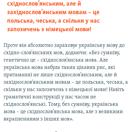
східнослов’янським, але й
західнослов’янським мовам – це
польська, чеська, а скільки у нас
запозичень з німецької мови!
Проте він абсолютно зараховує українську мову до
східно-слов’янських мов, додаючи: «Без сумніву,
генетично це – східнослов’янська мова. Але
українська мова набула таких цікавих рис, які
притаманні не лише східнослов’янським, але й
західнослов’янським мовам – це польська, чеська, а
скільки у нас запозичень з німецької мови! Навіть
граматичні конструкції у нас часом не
східнослов’янські. Тому, без сумніву, українська
мова – це східнослов’янська мова, але з великими
вкрапленнями з інших мов».