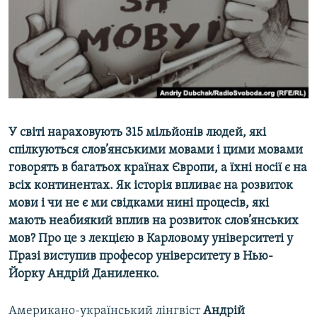
ВІДЕОУРОКИ «ELIFBE»
Русский
СВІДЧЕННЯ ОКУПАЦІЇ
Qırımtatar
УКРАЇНСЬКА ПРОБЛЕМА КРИМУ
ДОЛУЧАЙСЯ!
ІНФОГРАФІКА
У світі нараховують 315 мільйонів людей, які
спілкуються слов’янськими мовами і цими мовами
Усі сайти RFE/RL
говорять в багатьох країнах Європи, а їхні носії є на
всіх континентах. Як історія впливає на розвиток
мови і чи не є ми свідками нині процесів, які
мають неабиякий вплив на розвиток слов’янських
мов? Про це з лекцією в Карловому університеті у
Празі виступив професор університету в Нью-
Йорку Андрій Даниленко.
Американо-український лінгвіст
Андрій