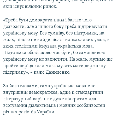
демократичний спосіб у країні, яка прямує до ЄС і в
якій існує вільний ринок.
«Треба бути демократичним і багато чого
дозволяти, але з іншого боку треба підтримувати
українську мову. Без сумніву, без підтримки, на
жаль, нічого не вийде після тих жахливих умов, в
яких століттями існувала українська мова.
Підтримка обов’язково має бути, бо самопливом
українську мову не захистити. На жаль, мусимо ще
пройти період коли мова мусить мати державну
підтримку», – каже Даниленко.
За його словами, сама українська мова має
внутрішній демократизм, адже її стандартний
літературний варіант є дуже відкритим для
всотування діалектизмів і мовних особливостей
різних регіонів України.