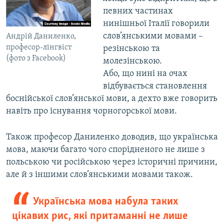
певних частинах
нинішньої Італії говорили
слов’янськими мовами –
Андрій Даниленко,
професор-лінгвіст
резінською та
(фото з Facebook)
молезінською.
Або, що нині на очах
відбувається становлення
боснійської слов’янської мови, а дехто вже говорить
навіть про існування чорногорської мови.
Також професор Даниленко доводив, що українська
мова, маючи багато чого спорідненого не лише з
польською чи російською через історичні причини,
але й з іншими слов’янськими мовами також.
Українська мова набула таких
цікавих рис, які притаманні не лише