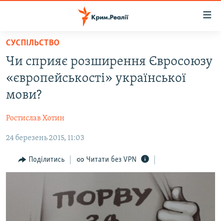
Доступність
посилання
Перейти
СУСПІЛЬСТВО
до
НОВИНИ
Чи сприяє розширення Євросоюзу
основного
ВОДА.КРИМ
матеріалу
«європейськості» української
ВІДЕО ТА ФОТО
Перейти
мови?
до
ПОЛІТИКА
основної
Ростислав Хотин
БЛОГИ
навігації
Перейти
24 березень 2015, 11:03
ПОГЛЯД
до
ІНТЕРВ'Ю
Поділитись
Читати без VPN
пошуку
ВСЕ ЗА ДЕНЬ
СПЕЦПРОЕКТИ
ЯК ОБІЙТИ БЛОКУВАННЯ
ДЕПОРТАЦІЯ