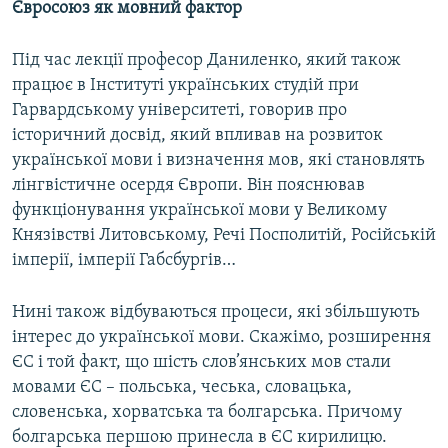
Євросоюз як мовний фактор
Під час лекції професор Даниленко, який також
працює в Інституті українських студій при
Гарвардському університеті, говорив про
історичний досвід, який впливав на розвиток
української мови і визначення мов, які становлять
лінгвістичне осердя Європи. Він пояснював
функціонування української мови у Великому
Князівстві Литовському, Речі Посполитій, Російській
імперії, імперії Габсбургів…
Нині також відбуваються процеси, які збільшують
інтерес до української мови. Скажімо, розширення
ЄС і той факт, що шість слов’янських мов стали
мовами ЄС – польська, чеська, словацька,
словенська, хорватська та болгарська. Причому
болгарська першою принесла в ЄС кирилицю.