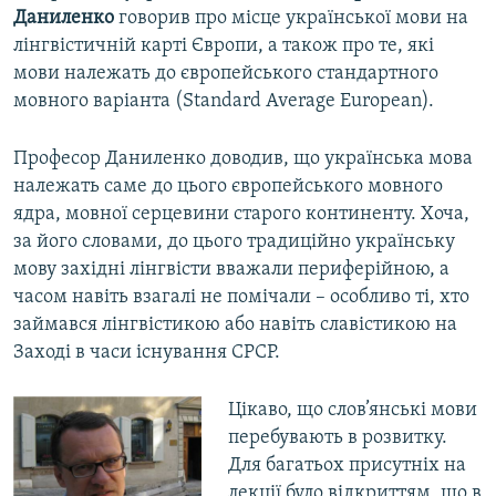
Даниленко
говорив про місце української мови на
лінгвістичній карті Європи, а також про те, які
мови належать до європейського стандартного
мовного варіанта (Standard Average European).
Професор Даниленко доводив, що українська мова
належать саме до цього європейського мовного
ядра, мовної серцевини старого континенту. Хоча,
за його словами, до цього традиційно українську
мову західні лінгвісти вважали периферійною, а
часом навіть взагалі не помічали – особливо ті, хто
займався лінгвістикою або навіть славістикою на
Заході в часи існування СРСР.
Цікаво, що слов’янські мови
перебувають в розвитку.
Для багатьох присутніх на
лекції було відкриттям, що в