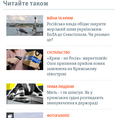
Читайте також
ВІЙНА ТА КРИМ
Російська влада обіцяє закрити
морський шлях українським
БпЛА до Севастополя. Чи реально
це?
СУСПІЛЬСТВО
«Крим – не Росія»: маркетплейс
Ozon припинив прийом нових
замовлень на Кримському
півострові
ПРАВА ЛЮДИНИ
Мить – і ти шпигун. Як у
кримських судах розглядають
звинувачення в держзраді
ФОТОГАЛЕРЕЇ