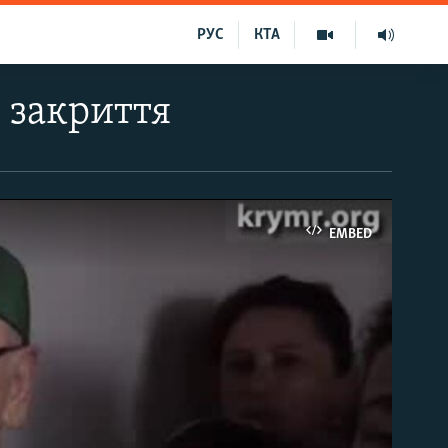
РУС
КТА
 закриття
EMBED