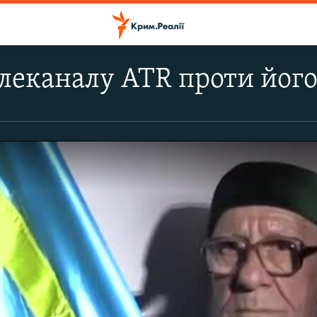
елеканалу АТR проти його