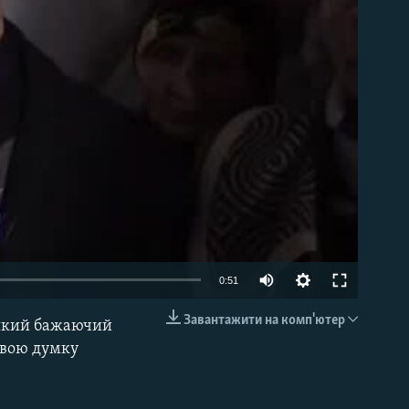
able
0:51
Завантажити на комп'ютер
ь-який бажаючий
EMBED
свою думку