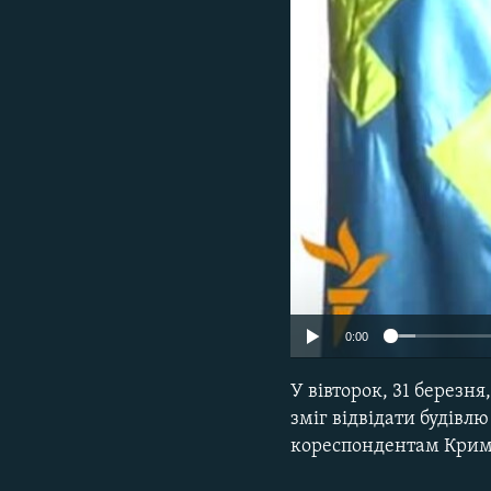
ВІДЕОУРОКИ «ELIFBE»
СВІДЧЕННЯ ОКУПАЦІЇ
УКРАЇНСЬКА ПРОБЛЕМА КРИМУ
ІНФОГРАФІКА
0:00
У вівторок, 31 березн
зміг відвідати будів
кореспондентам Крим.Р