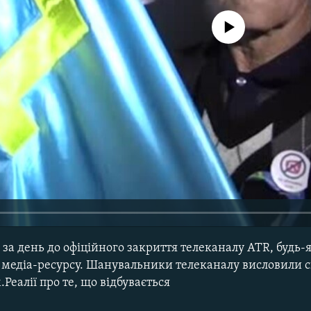
No media source currently avail
я, за день до офіційного закриття телеканалу АТR, буд
лю медіа-ресурсу. Шанувальники телеканалу висловили 
еалії про те, що відбувається