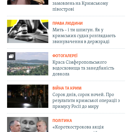
замовлень на Кримському
півострові
ПРАВА ЛЮДИНИ
Мить – і ти шпигун. Як у
кримських судах розглядають
звинувачення в держзраді
ФОТОГАЛЕРЕЇ
Краса Сімферопольського
водосховища та занедбаність
довкола
ВІЙНА ТА КРИМ
Сорок днів, сорок ночей. Про
результати кримської операції з
примусу Росії до миру
ПОЛІТИКА
«Короткострокова акція