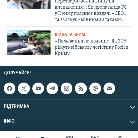
перетворилася на війну на
виснаження»: Як пропаганда РФ
у Криму пояснює невдачі «СВО»
та залякує «мінними атаками»
ВІЙНА ТА КРИМ
«Полювання на колони». Як ЗСУ
ріжуть військову логістику Росії в
Криму
ДОЛУЧАЙСЯ!
ПІДТРИМКА
ІНФО
© Крим.Реалії, 2026 | Усі права застережено.