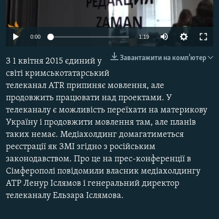
ВІДЕОУРОКИ «ELIFBE»
Русский
СВІДЧЕННЯ ОКУПАЦІЇ
Qırımtatar
0:00
1:19
УКРАЇНСЬКА ПРОБЛЕМА КРИМУ
Завантажити на комп'ютер
З 1 квітня 2015 єдиний у
ДОЛУЧАЙСЯ!
ІНФОГРАФІКА
світі кримськотатарський
телеканал АТR припиняє мовлення, але
продовжить працювати над проектами. У
Усі сайти RFE/RL
телеканалу є можливість переїхати на материкову
Україну і продовжити мовлення там, але планів
таких немає. Медіахолдинг домагатиметься
реєстрації як ЗМІ згідно з російським
законодавством. Про це на прес-конференції в
Сімферополі повідомили власник медіахолдингу
АТР Ленур Іслямов і генеральний директор
телеканалу Ельзара Іслямова.