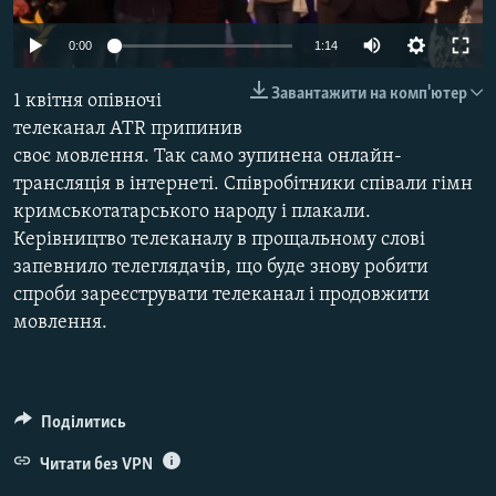
ВІДЕОУРОКИ «ELIFBE»
Русский
0:00
1:14
СВІДЧЕННЯ ОКУПАЦІЇ
Qırımtatar
Завантажити на комп'ютер
1 квітня опівночі
УКРАЇНСЬКА ПРОБЛЕМА КРИМУ
телеканал АТR припинив
ДОЛУЧАЙСЯ!
ІНФОГРАФІКА
своє мовлення. Так само зупинена онлайн-
трансляція в інтернеті. Співробітники співали гімн
кримськотатарського народу і плакали.
Керівництво телеканалу в прощальному слові
Усі сайти RFE/RL
запевнило телеглядачів, що буде знову робити
спроби зареєструвати телеканал і продовжити
мовлення.
Поділитись
Читати без VPN