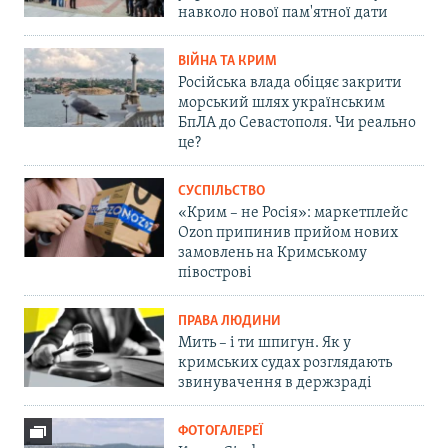
навколо нової пам'ятної дати
ВІЙНА ТА КРИМ
Російська влада обіцяє закрити
морський шлях українським
БпЛА до Севастополя. Чи реально
це?
СУСПІЛЬСТВО
«Крим – не Росія»: маркетплейс
Ozon припинив прийом нових
замовлень на Кримському
півострові
ПРАВА ЛЮДИНИ
Мить – і ти шпигун. Як у
кримських судах розглядають
звинувачення в держзраді
ФОТОГАЛЕРЕЇ