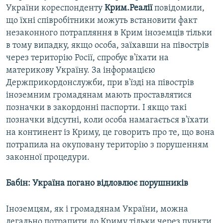
України кореспонденту
Крим.Реалії
повідомили,
що їхні співробітники можуть встановити факт
незаконного потрапляння в Крим іноземців тільки
в тому випадку, якщо особа, заїхавши на півострів
через територію Росії, спробує в'їхати на
материкову Україну. За інформацією
Держприкордонслужби, при в'їзді на півострів
іноземним громадянам мають проставлятися
позначки в закордонні паспорти. І якщо такі
позначки відсутні, коли особа намагається в'їхати
на континент із Криму, це говорить про те, що вона
потрапила на окуповану територію з порушенням
законної процедури.
Бабін: Україна погано відловлює порушників
Іноземцям, як і громадянам України, можна
легально потрапити до Криму тільки через пункти