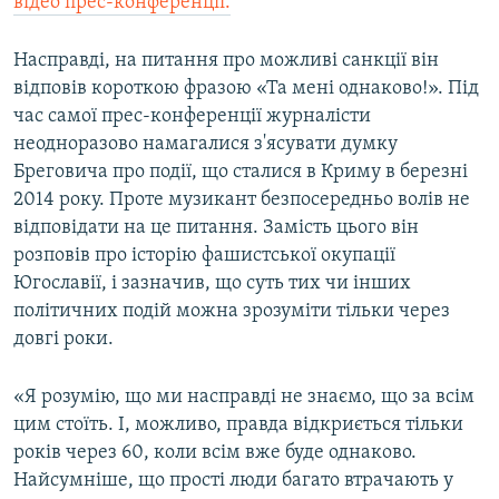
відео прес-конференції.
Насправді, на питання про можливі санкції він
відповів короткою фразою «Та мені однаково!». Під
час самої прес-конференції журналісти
неодноразово намагалися з'ясувати думку
Бреговича про події, що сталися в Криму в березні
2014 року. Проте музикант безпосередньо волів не
відповідати на це питання. Замість цього він
розповів про історію фашистської окупації
Югославії, і зазначив, що суть тих чи інших
політичних подій можна зрозуміти тільки через
довгі роки.
«Я розумію, що ми насправді не знаємо, що за всім
цим стоїть. І, можливо, правда відкриється тільки
років через 60, коли всім вже буде однаково.
Найсумніше, що прості люди багато втрачають у