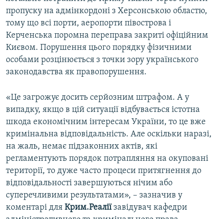
пропуску на адмінкордоні з Херсонською областю,
тому що всі порти, аеропорти півострова і
Керченська поромна переправа закриті офіційним
Києвом. Порушення цього порядку фізичними
особами розцінюється з точки зору українського
законодавства як правопорушення.
«Це загрожує досить серйозним штрафом. А у
випадку, якщо в цій ситуації відбувається істотна
шкода економічним інтересам України, то це вже
кримінальна відповідальність. Але оскільки наразі,
на жаль, немає підзаконних актів, які
регламентують порядок потрапляння на окуповані
території, то дуже часто процеси притягнення до
відповідальності завершуються нічим або
суперечливими результатами», – зазначив у
коментарі для
Крим.Реалії
завідувач кафедри