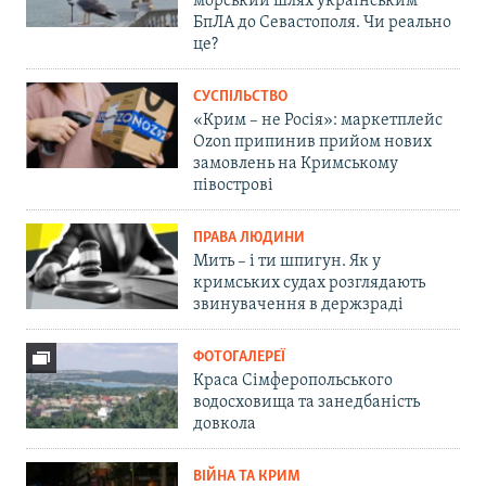
морський шлях українським
БпЛА до Севастополя. Чи реально
це?
СУСПІЛЬСТВО
«Крим – не Росія»: маркетплейс
Ozon припинив прийом нових
замовлень на Кримському
півострові
ПРАВА ЛЮДИНИ
Мить – і ти шпигун. Як у
кримських судах розглядають
звинувачення в держзраді
ФОТОГАЛЕРЕЇ
Краса Сімферопольського
водосховища та занедбаність
довкола
ВІЙНА ТА КРИМ