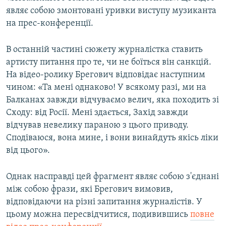
являє собою змонтовані уривки виступу музиканта
на прес-конференції.
В останній частині сюжету журналістка ставить
артисту питання про те, чи не боїться він санкцій.
На відео-ролику Брегович відповідає наступним
чином: «Та мені однаково! У всякому разі, ми на
Балканах завжди відчуваємо велич, яка походить зі
Сходу: від Росії. Мені здається, Захід завжди
відчував невелику параною з цього приводу.
Сподіваюся, вона мине, і вони винайдуть якісь ліки
від цього».
Однак насправді цей фрагмент являє собою з'єднані
між собою фрази, які Брегович вимовив,
відповідаючи на різні запитання журналістів. У
цьому можна пересвідчитися, подивившись
повне