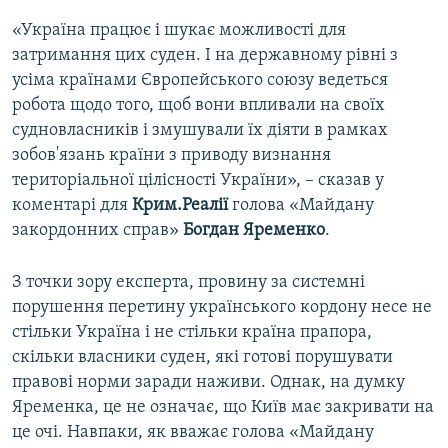
«Україна працює і шукає можливості для
затримання цих суден. І на державному рівні з
усіма країнами Європейського союзу ведеться
робота щодо того, щоб вони впливали на своїх
судновласників і змушували їх діяти в рамках
зобов'язань країни з приводу визнання
територіальної цілісності України», – сказав у
коментарі для
Крим.Реалії
голова «Майдану
закордонних справ»
Богдан Яременко
.
З точки зору експерта, провину за системні
порушення перетину українського кордону несе не
стільки Україна і не стільки країна прапора,
скільки власники суден, які готові порушувати
правові норми заради наживи. Однак, на думку
Яременка, це не означає, що Київ має закривати на
це очі. Навпаки, як вважає голова «Майдану