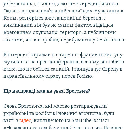
у Севастополі, стало відомо ще в середині лютого.
Однак скандал, пов'язаний з приїздом музиканта в
Крим, розгорівся вже наприкінці березня. І
викликаний він був не самим фактом відвідин
Бреговичем окупованої території, а публічними
заявами, які він зробив, перебуваючи у Севастополі.
В інтернеті отримав поширення фрагмент виступу
музиканта на прес-конференції, в якому він нібито
каже, що не боїться санкцій, і звинувачує Європу в
параноїдальному страху перед Росією.
Що насправді мав на увазі Брегович?
Слова Бреговича, які масово розтиражували
українські та російські новинні агентства, були
взяті з
відео
, викладеного на YouTube-каналі
«Незалежного телебачення Севастополя». Це відео