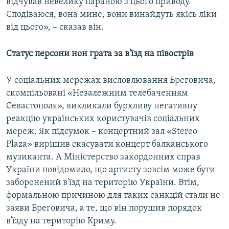
відчував невелику параною з цього приводу.
Сподіваюся, вона мине, вони винайдуть якісь ліки
від цього», – сказав він.
Статус персони нон грата за в'їзд на півострів
У соціальних мережах висловлювання Бреговича,
скомпільовані «Незалежним телебаченням
Севастополя», викликали бурхливу негативну
реакцію українських користувачів соціальних
мереж. Як підсумок – концертний зал «Stereo
Plaza» вирішив скасувати концерт балканського
музиканта. А Міністерство закордонних справ
України повідомило, що артисту зовсім може бути
заборонений в'їзд на територію України. Втім,
формальною причиною для таких санкцій стали не
заяви Бреговича, а те, що він порушив порядок
в'їзду на територію Криму.