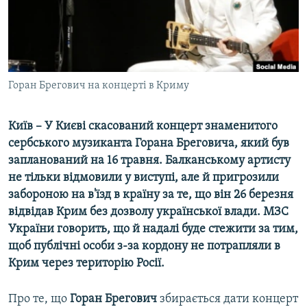
ВІДЕОУРОКИ «ELIFBE»
Русский
СВІДЧЕННЯ ОКУПАЦІЇ
Qırımtatar
УКРАЇНСЬКА ПРОБЛЕМА КРИМУ
ДОЛУЧАЙСЯ!
Горан Брегович на концерті в Криму
ІНФОГРАФІКА
Київ – У Києві скасований концерт знаменитого
сербського музиканта Горана Бреговича, який був
Усі сайти RFE/RL
запланований на 16 травня. Балканському артисту
не тільки відмовили у виступі, але й пригрозили
забороною на в'їзд в країну за те, що він 26 березня
відвідав Крим без дозволу української влади. МЗС
України говорить, що й надалі буде стежити за тим,
щоб публічні особи з-за кордону не потрапляли в
Крим через територію Росії.
Про те, що
Горан Брегович
збирається дати концерт