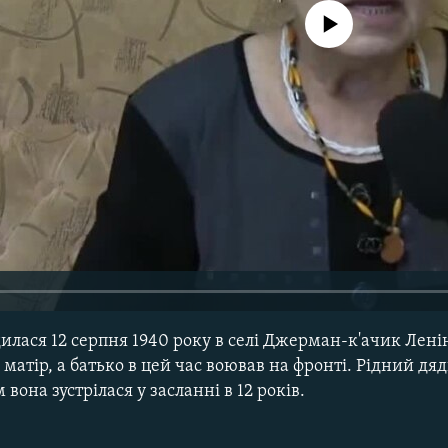
No media source currently avail
лася 12 серпня 1940 року в селі Джерман-к'ачик Лені
 матір, а батько в цей час воював на фронті. Рідний дяд
 вона зустрілася у засланні в 12 років.