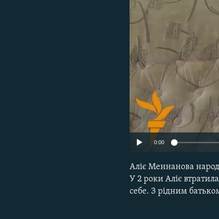
ВІДЕОУРОКИ «ELIFBE»
СВІДЧЕННЯ ОКУПАЦІЇ
УКРАЇНСЬКА ПРОБЛЕМА КРИМУ
ІНФОГРАФІКА
0:00
Аліє Меннанова народи
У 2 роки Аліє втратила
себе. З рідним батьком