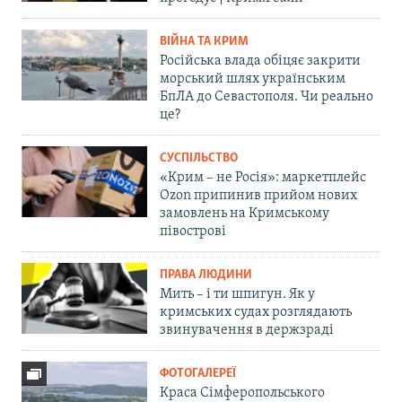
ВІЙНА ТА КРИМ
Російська влада обіцяє закрити
морський шлях українським
БпЛА до Севастополя. Чи реально
це?
СУСПІЛЬСТВО
«Крим – не Росія»: маркетплейс
Ozon припинив прийом нових
замовлень на Кримському
півострові
ПРАВА ЛЮДИНИ
Мить – і ти шпигун. Як у
кримських судах розглядають
звинувачення в держзраді
ФОТОГАЛЕРЕЇ
Краса Сімферопольського