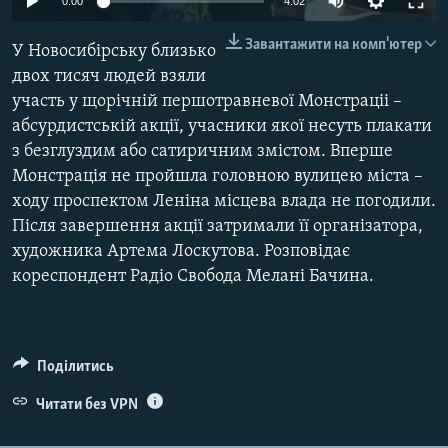
0:00
4:02
ВІДЕОУРОКИ «ELIFBE»
Русский
Завантажити на комп'ютер
У Новосибірську близько
СВІДЧЕННЯ ОКУПАЦІЇ
Qırımtatar
двох тисяч людей взяли
УКРАЇНСЬКА ПРОБЛЕМА КРИМУ
участь у щорічній першотравневої Монстраціі –
ДОЛУЧАЙСЯ!
абсурдистській акції, учасники якої несуть плакати
ІНФОГРАФІКА
з безглуздим або сатиричним змістом. Вперше
Монстрація не пройшла головною вулицею міста –
ходу проспектом Леніна місцева влада не погодили.
Усі сайти RFE/RL
Після завершення акції затримали її організатора,
художника Артема Лоскутова. Розповідає
кореспондент Радіо Свобода Мелані Бачина.
Поділитись
Читати без VPN