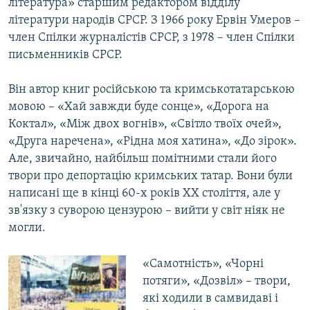
література» старшим редактором відділу
літератури народів СРСР. З 1966 року Ервін Умеров –
член Спілки журналістів СРСР, з 1978 – член Спілки
письменників СРСР.
Він автор книг російською та кримськотатарською
мовою – «Хай завжди буде сонце», «Дорога на
Коктал», «Між двох вогнів», «Світло твоїх очей»,
«Друга наречена», «Рідна моя хатина», «До зірок».
Але, звичайно, найбільш помітними стали його
твори про депортацію кримських татар. Вони були
написані ще в кінці 60-х років ХХ століття, але у
зв'язку з суворою цензурою – вийти у світ ніяк не
могли.
«Самотність», «Чорні
потяги», «Дозвіл» – твори,
які ходили в самвидаві і