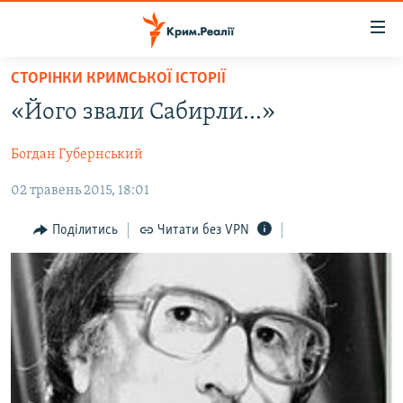
Доступність
посилання
Перейти
СТОРІНКИ КРИМСЬКОЇ ІСТОРІЇ
до
НОВИНИ
«Його звали Сабирли...»
основного
ВОДА.КРИМ
матеріалу
Богдан Губернський
ВІДЕО ТА ФОТО
Перейти
до
02 травень 2015, 18:01
ПОЛІТИКА
основної
БЛОГИ
навігації
Поділитись
Читати без VPN
Перейти
ПОГЛЯД
до
ІНТЕРВ'Ю
пошуку
ВСЕ ЗА ДЕНЬ
СПЕЦПРОЕКТИ
ЯК ОБІЙТИ БЛОКУВАННЯ
ДЕПОРТАЦІЯ