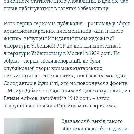
районного статистичного управління. В цей же час
почав публікуватися в газетах Узбекистану.
Його перша серйозна публікація – розповідь у збірці
кримськотатарських письменників «Дні нашого
життя», випущеній видавництвом художньої
літератури Узбецької РСР до декади мистецтва і
літератури Узбекистану в Москві в 1959 році. Ця
збірка – перша після депортації, де були
опубліковані твори кримськотатарських
письменників – як маститих, так і зовсім молодих.
Серед авторів були й ті, хто не повернувся з фронту,
– Мамут Дібаг з оповіданням «У далекому селищі» і
Еннан Алімов, загиблий в 1942 році, – автор
зворушливої новели «Горлиця махає крилом».
Здавалося б, вихід такого
збірника після п'ятнадцяти