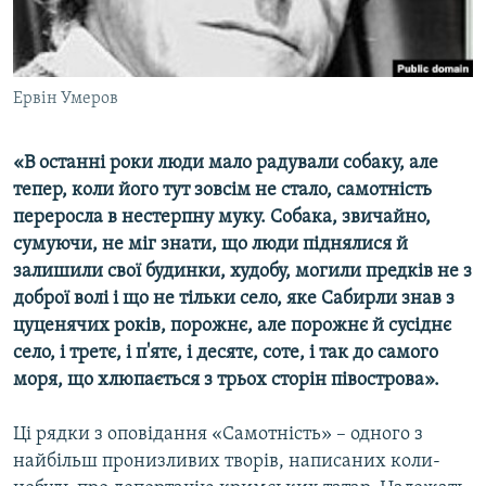
ВІДЕОУРОКИ «ELIFBE»
Русский
СВІДЧЕННЯ ОКУПАЦІЇ
Qırımtatar
УКРАЇНСЬКА ПРОБЛЕМА КРИМУ
Ервін Умеров
ДОЛУЧАЙСЯ!
ІНФОГРАФІКА
«В останні роки люди мало радували собаку, але
тепер, коли його тут зовсім не стало, самотність
переросла в нестерпну муку. Собака, звичайно,
Усі сайти RFE/RL
сумуючи, не міг знати, що люди піднялися й
залишили свої будинки, худобу, могили предків не з
доброї волі і що не тільки село, яке Сабирли знав з
цуценячих років, порожнє, але порожнє й сусіднє
село, і третє, і п'ятє, і десятє, соте, і так до самого
моря, що хлюпається з трьох сторін півострова».
Ці рядки з оповідання «Самотність» – одного з
найбільш пронизливих творів, написаних коли-