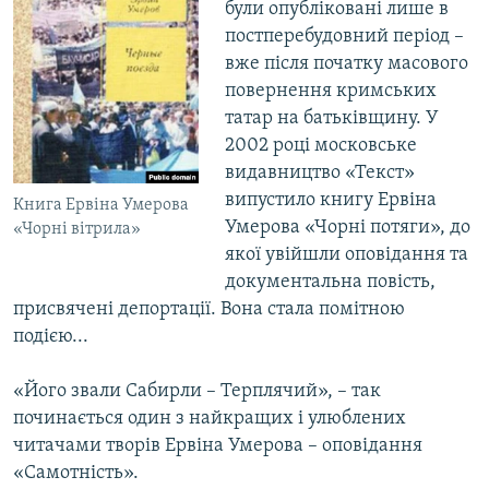
були опубліковані лише в
постперебудовний період –
вже після початку масового
повернення кримських
татар на батьківщину. У
2002 році московське
видавництво «Текст»
випустило книгу Ервіна
Книга Ервіна Умерова
Умерова «Чорні потяги», до
«Чорні вітрила»
якої увійшли оповідання та
документальна повість,
присвячені депортації. Вона стала помітною
подією...
«Його звали Сабирли – Терплячий», – так
починається один з найкращих і улюблених
читачами творів Ервіна Умерова – оповідання
«Самотність».