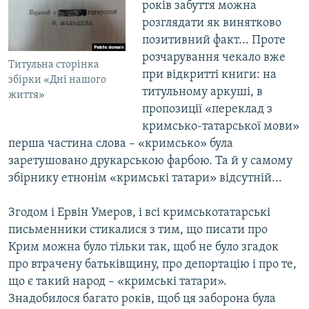
років забуття можна
розглядати як винятково
позитивний факт... Проте
розчарування чекало вже
Титульна сторінка
при відкритті книги: на
збірки «Дні нашого
титульному аркуші, в
життя»
пропозиції «переклад з
кримсько-татарської мови»
перша частина слова – «кримсько» була
заретушовано друкарською фарбою. Та й у самому
збірнику етнонім «кримські татари» відсутній...
Згодом і Ервін Умеров, і всі кримськотатарські
письменники стикалися з тим, що писати про
Крим можна було тільки так, щоб не було згадок
про втрачену батьківщину, про депортацію і про те,
що є такий народ – «кримські татари».
Знадобилося багато років, щоб ця заборона була