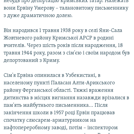
небудь про депортацію кримських татар. Належать
вони Ервіну Умерову – талановитому письменнику
з дуже драматичною долею.
Він народився 1 травня 1938 року в селі Яни-Сала
Жовтневого району Кримської АРСР в родині
вчителів. Через шість років після народження, 18
травня 1944 року, разом з сім'єю і своїм народом був
депортований з Криму.
Сім'я Ервіна опинилася в Узбекистані, в
населеному пункті Паласан Алти-Арикського
району Ферганської області. Тяжкі враження
дитинства в місцях вигнання назавжди врізалися в
пам'ять майбутнього письменника... Після
закінчення школи в 1957 році Ервін працював
спочатку слюсарем-арматурником на
нафтопереробному заводі, потім – інспектором