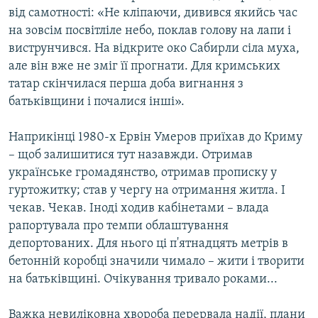
від самотності: «Не кліпаючи, дивився якийсь час
на зовсім посвітліле небо, поклав голову на лапи і
виструнчився. На відкрите око Сабирли сіла муха,
але він вже не зміг її прогнати. Для кримських
татар скінчилася перша доба вигнання з
батьківщини і почалися інші».
Наприкінці 1980-х Ервін Умеров приїхав до Криму
– щоб залишитися тут назавжди. Отримав
українське громадянство, отримав прописку у
гуртожитку; став у чергу на отримання житла. І
чекав. Чекав. Іноді ходив кабінетами – влада
рапортувала про темпи облаштування
депортованих. Для нього ці п'ятнадцять метрів в
бетонній коробці значили чимало – жити і творити
на батьківщині. Очікування тривало роками...
Важка невиліковна хвороба перервала надії, плани