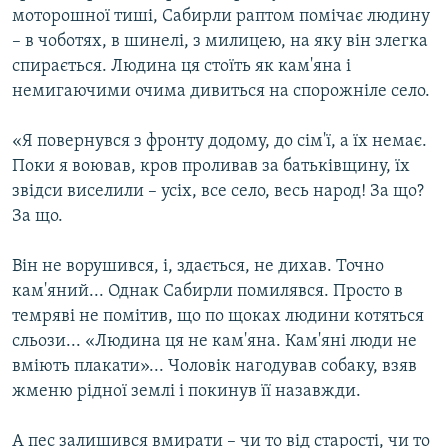
моторошної тиші, Сабирли раптом помічає людину
– в чоботях, в шинелі, з милицею, на яку він злегка
спирається. Людина ця стоїть як кам'яна і
немигаючими очима дивиться на спорожніле село.
«Я повернувся з фронту додому, до сім'ї, а їх немає.
Поки я воював, кров проливав за батьківщину, їх
звідси виселили – усіх, все село, весь народ! За що?
За що.
Він не ворушився, і, здається, не дихав. Точно
кам'яний... Однак Сабирли помилявся. Просто в
темряві не помітив, що по щоках людини котяться
сльози... «Людина ця не кам'яна. Кам'яні люди не
вміють плакати»... Чоловік нагодував собаку, взяв
жменю рідної землі і покинув її назавжди.
А пес залишився вмирати – чи то від старості, чи то