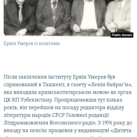
Ервін Умеров із колегами
Після закінчення інституту Ервін Умеров був
спрямований в Ташкент, в газету «Ленін байраг'и»,
яка виходила кримськотатарською мовою як орган
ЦК КП Узбекистану. Пропрацювавши тут кілька
років, він перейшов на посаду редактора відділу
літератури народів СРСР Головної редакції
Літдраммовлення Всесоюзного радіо. З 1976 року до
виходу на пенсію працював у видавництві «Дитяча