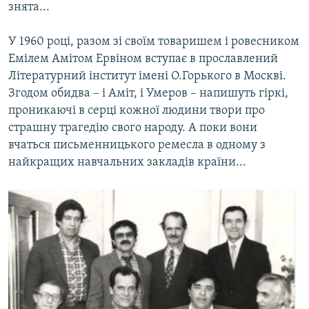
знята...
У 1960 році, разом зі своїм товаришем і ровесником
Емілем Амітом Ервіном вступає в прославлений
Літературний інститут імені О.Горького в Москві.
Згодом обидва – і Аміт, і Умеров – напишуть гіркі,
проникаючі в серці кожної людини твори про
страшну трагедію свого народу. А поки вони
вчаться письменницького ремесла в одному з
найкращих навчальних закладів країни...