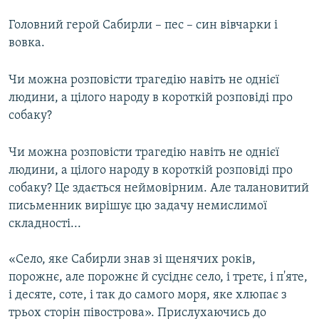
Головний герой Сабирли – пес – син вівчарки і
вовка.
Чи можна розповісти трагедію навіть не однієї
людини, а цілого народу в короткій розповіді про
собаку?
Чи можна розповісти трагедію навіть не однієї
людини, а цілого народу в короткій розповіді про
собаку? Це здається неймовірним. Але талановитий
письменник вирішує цю задачу немислимої
складності...
«Село, яке Сабирли знав зі щенячих років,
порожнє, але порожнє й сусіднє село, і третє, і п'яте,
і десяте, соте, і так до самого моря, яке хлюпає з
трьох сторін півострова». Прислухаючись до