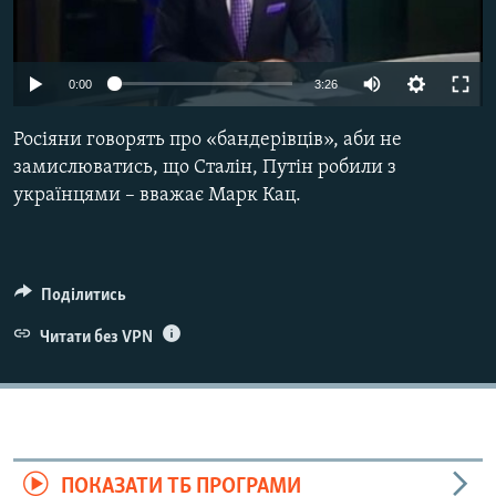
ВІДЕОУРОКИ «ELIFBE»
Русский
СВІДЧЕННЯ ОКУПАЦІЇ
Qırımtatar
0:00
3:26
УКРАЇНСЬКА ПРОБЛЕМА КРИМУ
Росіяни говорять про «бандерівців», аби не
ДОЛУЧАЙСЯ!
ІНФОГРАФІКА
замислюватись, що Сталін, Путін робили з
українцями – вважає Марк Кац.
Усі сайти RFE/RL
Поділитись
Читати без VPN
ПОКАЗАТИ ТБ ПРОГРАМИ