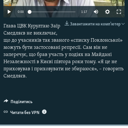
ВІДЕОУРОКИ «ELIFBE»
Русский
0:00
1:17
СВІДЧЕННЯ ОКУПАЦІЇ
Qırımtatar
Завантажити на комп'ютер
Глава ЦВК Курултаю Заїр
УКРАЇНСЬКА ПРОБЛЕМА КРИМУ
Смедляєв не виключає,
ДОЛУЧАЙСЯ!
ІНФОГРАФІКА
що до учасників так званого «списку Поклонської»
можуть бути застосовані репресії. Сам він не
заперечує, що брав участь у подіях на Майдані
Незалежності в Києві півтора роки тому. «Я це не
Усі сайти RFE/RL
приховував і приховувати не збираюся», – говорить
Смедляєв.
Поділитись
Читати без VPN