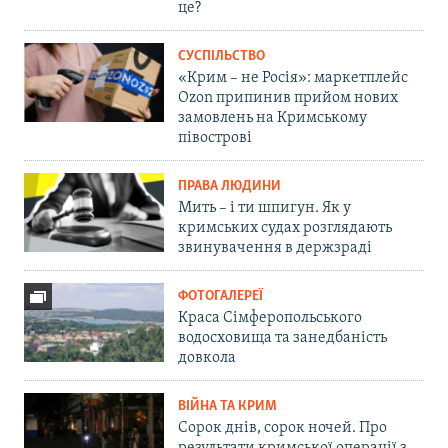
це?
СУСПІЛЬСТВО
«Крим – не Росія»: маркетплейс
Ozon припинив прийом нових
замовлень на Кримському
півострові
ПРАВА ЛЮДИНИ
Мить – і ти шпигун. Як у
кримських судах розглядають
звинувачення в держзраді
ФОТОГАЛЕРЕЇ
Краса Сімферопольського
водосховища та занедбаність
довкола
ВІЙНА ТА КРИМ
Сорок днів, сорок ночей. Про
результати кримської операції з