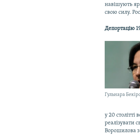
навішують яр
свою силу. Ро
Депортацію 19
Гульнара Бекір
у 20 столітті
реалізувати с
Ворошилова з