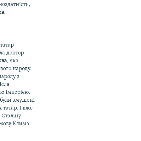
оздатність,
ов
.
татар
ала доктор
ова
, яка
вого народу.
народу з
ісля
ою імперією.
 були змушені
 татар. І вже
 Сталіну
змову Клима