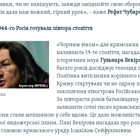
лики, чи не навішують, завжди зміцнюйте свою оборон
сія дала нам важкий, гіркий урок», – каже
Рефат Чубар
44-го Росія готувала півтора століття
«Чорним віком» для кримських 
називають 19-те століття, нагад
історичних наук
Гульнара Бекір
багато років досліджує геноцид с
Політика витіснення корінного 
Криму стартувала чи не одразу п
захоплення півострова Російськ
ова
За півтораста років батьківщину
залишити сотні тисяч кримських
 вони стали меншиною у себе вдома. Це дало можливість
вої людожерські плани. Пані Бекірова нагадала про ро
 головою кримського уряду Ісмаїлом Сейфуллаєвим.