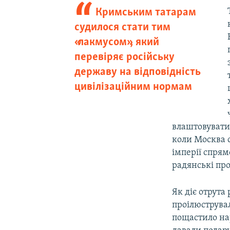
Кримським татарам
судилося стати тим
«лакмусом», який
перевіряє російську
державу на відповідність
цивілізаційним нормам
влаштовувати 
коли Москва 
імперії спря
радянські пр
Як діє отрута
проілюструвал
пощастило нар