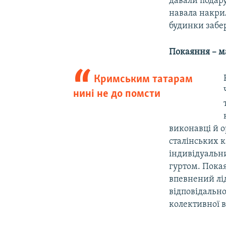
давали подару
навала накрил
будинки забер
Покаяння – ма
Кримським татарам
нині не до помсти
виконавці й 
сталінських к
індивідуальни
гуртом. Пока
впевнений лі
відповідально
колективної в