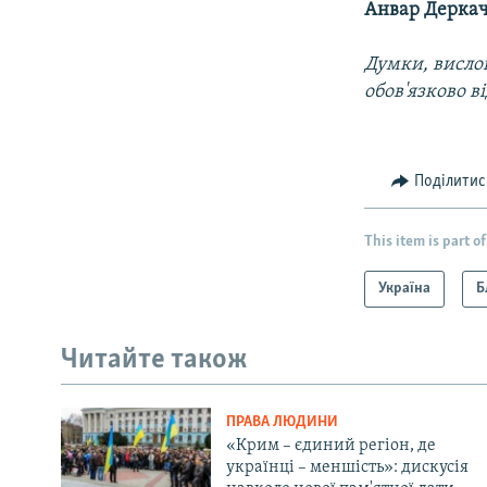
Анвар Дерка
Думки, вислов
обов'язково в
Поділитис
This item is part of
Україна
Б
Читайте також
ПРАВА ЛЮДИНИ
«Крим – єдиний регіон, де
українці – меншість»: дискусія