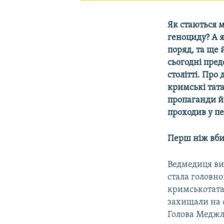
Як стаються 
геноциду? А 
поряд, та ще
сьогодні пред
столітті. Про
кримські тата
пропаганди й 
проходив у пе
Перш ніж вби
Ведмедиця вив
стала головно
кримськотатар
захищали на ф
Голова Меджлі