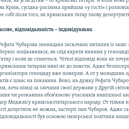
нків, як усім дітям – бо кримські татари. А коли нова 
а Крим, сусідка-росіянка прийшла «у гості» і розповіл
е собі після того, як кримських татар знову депортуют
сове, відповідальність – індивідуальна
Рефата Чубарова зненацька заскочило питання із зали: 
Черкас поцікавилася, як слід карати винних у геноцид
татар і коли це станеться. Чіткої відповіді вона не почул
кримським татарам нині не до помсти. Адже безпосер
організатори геноциду вже померли. А от у молодших 
атів є шанс на покаяння. Воно, на думку Рефата Чубар
м, хоча німці за злочини своєї держави у Другій світо
яння чи розкаяння обов‘язково учасників нинішньої ав
дер Меджлісу кримськотатарського народу. От тільки 
сті допустити не можна, застеріг пан Чубаров. Адже 
ідповідальності був основою імперської політики нище