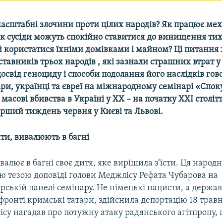
масштабні злочини проти цілих народів? Як працює ме
як сусіди можуть спокійно ставитися до винищення тих
 й користатися їхніми домівками і майном? Ці питанн
ставників трьох народів , які зазнали страшних втрат 
 досвід геноциду і способи подолання його наслідків го
ри, українці та євреї на міжнародному семінарі «Спок
масові вбивства в Україні у XX – на початку XXI століт
рший тиждень червня у Києві та Львові.
ти, вивалюють в багні
алює в багні своє дитя, яке вирішила з‘їсти. Ця народ
ю тезою доповіді голови Меджлісу Рефата Чубарова на
ській панелі семінару. Не німецькі нацисти, а держав
ронті кримські татари, здійснила депортацію 18 травн
су нагадав про потужну атаку радянського агітпропу,