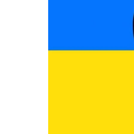
ВІДЕОУРОКИ «ELIFBE»
СВІДЧЕННЯ ОКУПАЦІЇ
УКРАЇНСЬКА ПРОБЛЕМА КРИМУ
ІНФОГРАФІКА