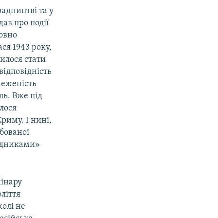
адництві та у
ав про події
овно
ся 1943 року,
дилося стати
відповідність
меженість
ль. Вже під
лося
риму. І нині,
бованої
радниками»
мінару
ліття
колі не