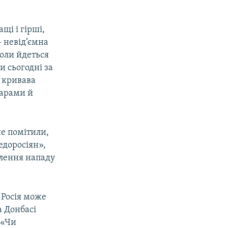
щі і гірші,
– невід‘ємна
коли йдеться
и сьогодні за
– кривава
тарами й
не помітили,
едоросіян»,
алення нападу
 Росія може
а Донбасі
 «Чи