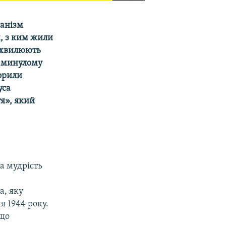
ханізм
, з ким жили
я хвилюють
у минулому
ворили
уса
тя», який
на мудрість
а, яку
я 1944 року.
 що