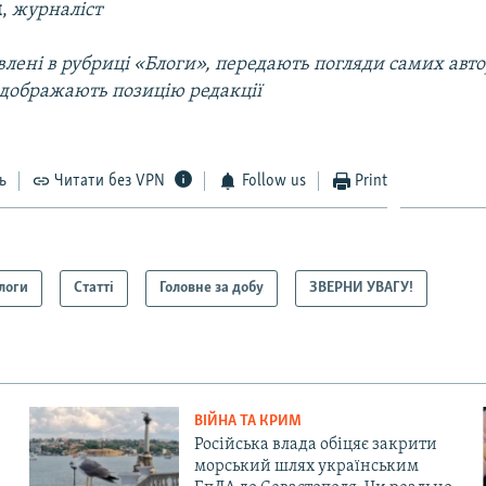
ч
,
журналіст
лені в рубриці «Блоги», передають погляди самих автор
ідображають позицію редакції
ь
Читати без VPN
Follow us
Print
логи
Статті
Головне за добу
ЗВЕРНИ УВАГУ!
ВІЙНА ТА КРИМ
Російська влада обіцяє закрити
морський шлях українським