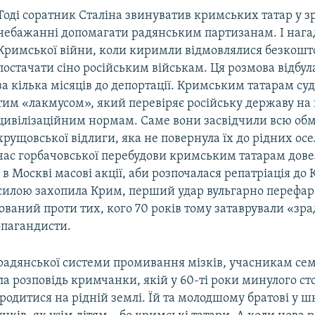
Тоді соратник Сталіна звинуватив кримських татар у зр
небажанні допомагати радянським партизанам. І нагад
Кримської війни, коли киримли відмовлялися безкошт
постачати сіно російським військам. Ця розмова відбула
за кілька місяців до депортації. Кримським татарам су
тим «лакмусом», який перевіряє російську державу на 
цивілізаційним нормам. Саме вони засвідчили всю об
хрущовської відлиги, яка не повернула їх до рідних осе
час горбачовської перебудови кримським татарам дове
в Москві масові акції, аби розпочалася репатріація до К
силою захопила Крим, перший удар вульгарно перефар
мований проти тих, кого 70 років тому затаврували «з
опагандисти.
 радянської системи промивання мізків, учасникам се
а розповідь кримчанки, якій у 60-ті роки минулого сто
одитися на рідній землі. Їй та молодшому братові у ш