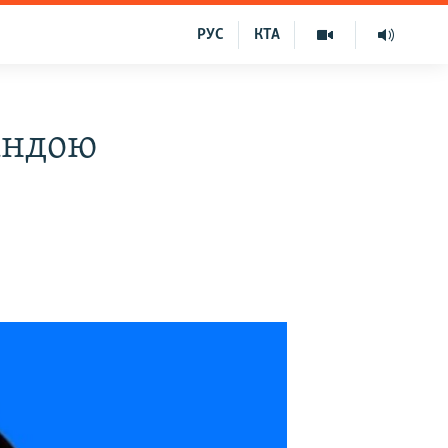
РУС
КТА
андою