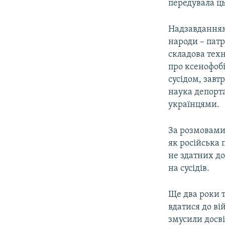
передувала ц
Надзавданням 
народи – патр
складова техн
про ксенофобі
сусідом, завт
наука депорт
українцями.
За розмовами 
як російська 
не здатних д
на сусідів.
Ще два роки т
вдатися до ві
змусили досві