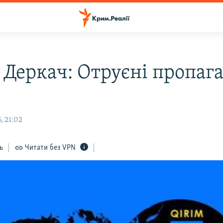
 Деркач: Отруєні пропаг
, 21:02
ь
Читати без VPN