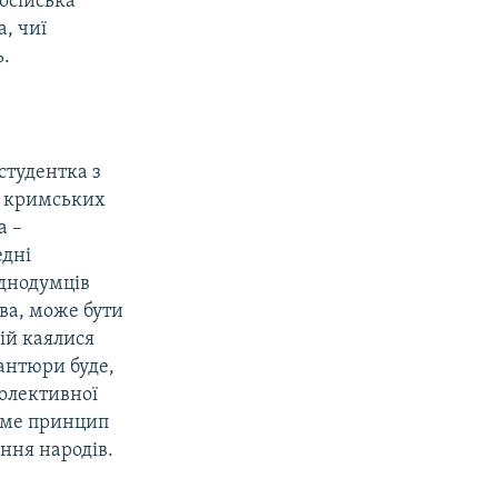
російська
а, чиї
ь.
студентка з
і кримських
а –
едні
однодумців
ова, може бути
вій каялися
антюри буде,
колективної
саме принцип
ння народів.