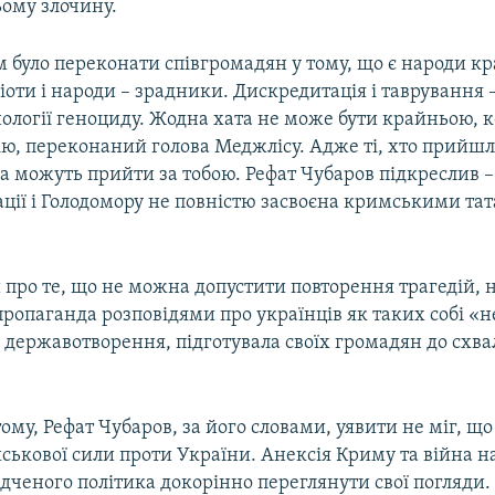
ьому злочину.
було переконати співгромадян у тому, що є народи кра
іоти і народи – зрадники. Дискредитація і таврування 
ології геноциду. Жодна хата не може бути крайньою, 
ю, переконаний голова Меджлісу. Адже ті, хто прийшл
ра можуть прийти за тобою. Рефат Чубаров підкреслив 
ації і Голодомору не повністю засвоєна кримськими та
про те, що не можна допустити повторення трагедій, 
пропаганда розповідями про українців як таких собі «н
о державотворення, підготувала своїх громадян до схв
ому, Рефат Чубаров, за його словами, уявити не міг, що
йськової сили проти України. Анексія Криму та війна н
дченого політика докорінно переглянути свої погляди.