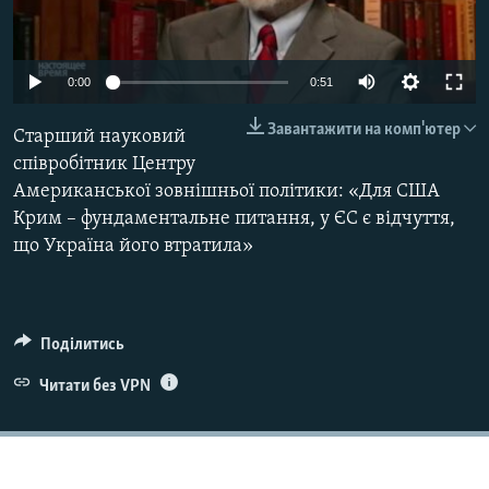
ВІДЕОУРОКИ «ELIFBE»
Русский
СВІДЧЕННЯ ОКУПАЦІЇ
Qırımtatar
0:00
0:51
УКРАЇНСЬКА ПРОБЛЕМА КРИМУ
Завантажити на комп'ютер
Старший науковий
ДОЛУЧАЙСЯ!
ІНФОГРАФІКА
співробітник Центру
Американської зовнішньої політики: «Для США
Крим – фундаментальне питання, у ЄС є відчуття,
Усі сайти RFE/RL
що Україна його втратила»
Поділитись
Читати без VPN