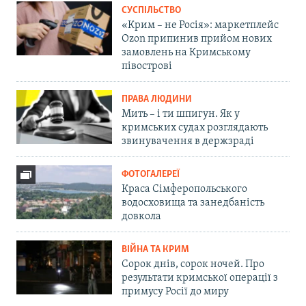
СУСПІЛЬСТВО
«Крим – не Росія»: маркетплейс
Ozon припинив прийом нових
замовлень на Кримському
півострові
ПРАВА ЛЮДИНИ
Мить – і ти шпигун. Як у
кримських судах розглядають
звинувачення в держзраді
ФОТОГАЛЕРЕЇ
Краса Сімферопольського
водосховища та занедбаність
довкола
ВІЙНА ТА КРИМ
Сорок днів, сорок ночей. Про
результати кримської операції з
примусу Росії до миру