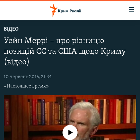
Доступність
посилання
Перейти
ВІДЕО
до
НОВИНИ
Уейн Меррі – про різницю
основного
ВОДА.КРИМ
матеріалу
позицій ЄС та США щодо Криму
ВІДЕО ТА ФОТО
Перейти
(відео)
до
ПОЛІТИКА
основної
10 червень 2015, 21:34
БЛОГИ
навігації
«Настоящее время»
Перейти
ПОГЛЯД
до
ІНТЕРВ'Ю
пошуку
ВСЕ ЗА ДЕНЬ
СПЕЦПРОЕКТИ
No media source currently available
ЯК ОБІЙТИ БЛОКУВАННЯ
ДЕПОРТАЦІЯ