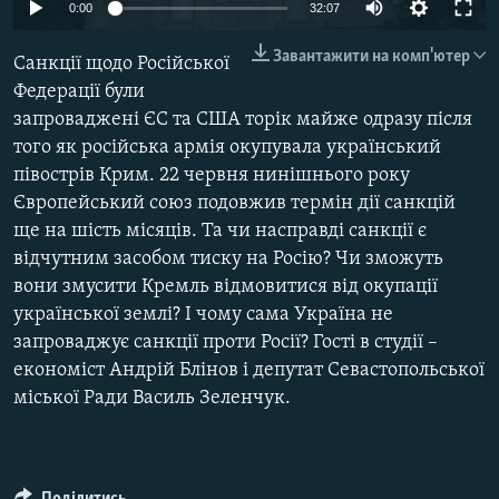
0:00
32:07
ВІДЕОУРОКИ «ELIFBE»
Русский
Завантажити на комп'ютер
СВІДЧЕННЯ ОКУПАЦІЇ
Санкції щодо Російської
Qırımtatar
Федерації були
УКРАЇНСЬКА ПРОБЛЕМА КРИМУ
запроваджені ЄС та США торік майже одразу після
ДОЛУЧАЙСЯ!
ІНФОГРАФІКА
того як російська армія окупувала український
півострів Крим. 22 червня нинішнього року
Європейський союз подовжив термін дії санкцій
ще на шість місяців. Та чи насправді санкції є
Усі сайти RFE/RL
відчутним засобом тиску на Росію? Чи зможуть
вони змусити Кремль відмовитися від окупації
української землі? І чому сама Україна не
запроваджує санкції проти Росії? Гості в студії –
економіст Андрій Блінов і депутат Севастопольської
міської Ради Василь Зеленчук.