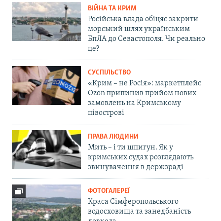
ВІЙНА ТА КРИМ
Російська влада обіцяє закрити
морський шлях українським
БпЛА до Севастополя. Чи реально
це?
СУСПІЛЬСТВО
«Крим – не Росія»: маркетплейс
Ozon припинив прийом нових
замовлень на Кримському
півострові
ПРАВА ЛЮДИНИ
Мить – і ти шпигун. Як у
кримських судах розглядають
звинувачення в держзраді
ФОТОГАЛЕРЕЇ
Краса Сімферопольського
водосховища та занедбаність