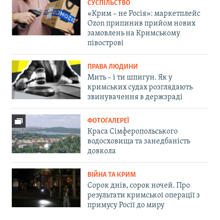
СУСПІЛЬСТВО
«Крим – не Росія»: маркетплейс
Ozon припинив прийом нових
замовлень на Кримському
півострові
ПРАВА ЛЮДИНИ
Мить – і ти шпигун. Як у
кримських судах розглядають
звинувачення в держзраді
ФОТОГАЛЕРЕЇ
Краса Сімферопольського
водосховища та занедбаність
довкола
ВІЙНА ТА КРИМ
Сорок днів, сорок ночей. Про
результати кримської операції з
примусу Росії до миру