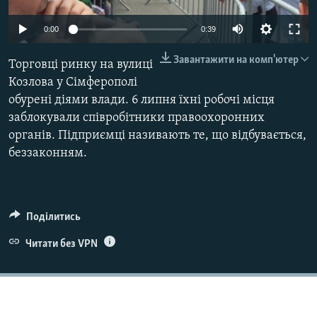
ВІДЕОУРОКИ «ELIFBE»
Русский
0:00
0:39
СВІДЧЕННЯ ОКУПАЦІЇ
Qırımtatar
Завантажити на комп'ютер
Торговці ринку на вулиці
УКРАЇНСЬКА ПРОБЛЕМА КРИМУ
Козлова у Сімферополі
ДОЛУЧАЙСЯ!
ІНФОГРАФІКА
обурені діями влади. 6 липня їхні робочі місця
заблокували співробітники правоохоронних
органів. Підприємці називають те, що відбувається,
беззаконням.
Усі сайти RFE/RL
Поділитись
Читати без VPN