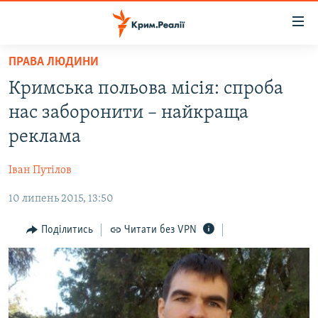
Доступність
посилання
Перейти
ПРАВА ЛЮДИНИ
до
НОВИНИ
Кримська польова місія: спроба
основного
ВОДА.КРИМ
матеріалу
нас заборонити – найкраща
ВІДЕО ТА ФОТО
Перейти
реклама
до
ПОЛІТИКА
основної
Іван Путілов
БЛОГИ
навігації
Перейти
10 липень 2015, 13:50
ПОГЛЯД
до
ІНТЕРВ'Ю
Поділитись
Читати без VPN
пошуку
ВСЕ ЗА ДЕНЬ
СПЕЦПРОЕКТИ
ЯК ОБІЙТИ БЛОКУВАННЯ
ДЕПОРТАЦІЯ