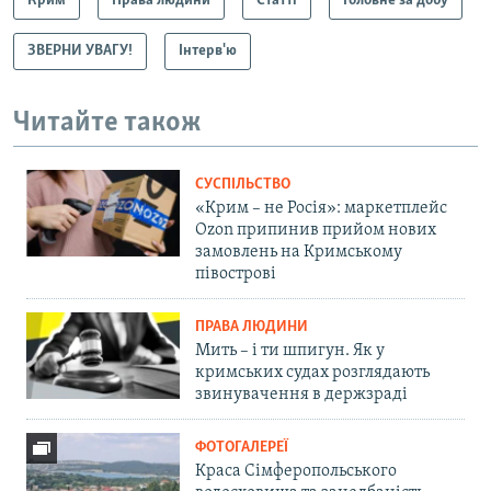
Крим
Права людини
Статті
Головне за добу
ЗВЕРНИ УВАГУ!
Інтерв'ю
Читайте також
СУСПІЛЬСТВО
«Крим – не Росія»: маркетплейс
Ozon припинив прийом нових
замовлень на Кримському
півострові
ПРАВА ЛЮДИНИ
Мить – і ти шпигун. Як у
кримських судах розглядають
звинувачення в держзраді
ФОТОГАЛЕРЕЇ
Краса Сімферопольського