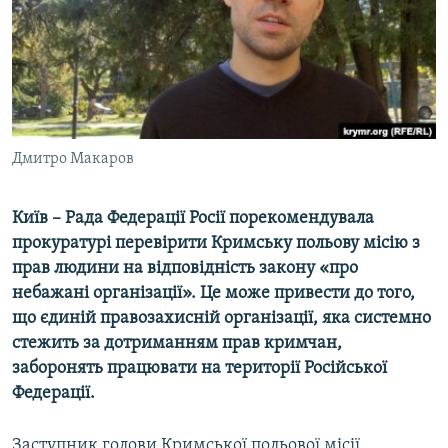
ВІДЕОУРОКИ «ELIFBE»
Русский
СВІДЧЕННЯ ОКУПАЦІЇ
Qırımtatar
УКРАЇНСЬКА ПРОБЛЕМА КРИМУ
ДОЛУЧАЙСЯ!
ІНФОГРАФІКА
Дмитро Макаров
Київ – Рада Федерації Росії порекомендувала
Усі сайти RFE/RL
прокуратурі перевірити Кримську польову місію з
прав людини на відповідність закону «про
небажані організації». Це може привести до того,
що єдиній правозахисній організації, яка системно
стежить за дотриманням прав кримчан,
заборонять працювати на території Російської
Федерації.
Заступник голови Кримської польової місії,