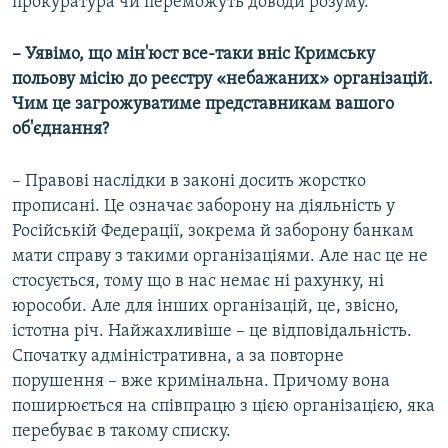
прокуратура чи переможуть доводи розуму.
– Уявімо, що мін'юст все-таки вніс Кримську
польову місію до реєстру «небажаних» організацій.
Чим це загрожуватиме представникам вашого
об'єднання?
– Правові наслідки в законі досить жорстко
прописані. Це означає заборону на діяльність у
Російській Федерації, зокрема й заборону банкам
мати справу з такими організаціями. Але нас це не
стосується, тому що в нас немає ні рахунку, ні
юрособи. Але для інших організацій, це, звісно,
істотна річ. Найжахливіше – це відповідальність.
Спочатку адміністративна, а за повторне
порушення – вже кримінальна. Причому вона
поширюється на співпрацю з цією організацією, яка
перебуває в такому списку.