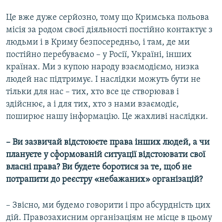
Це вже дуже серйозно, тому що Кримська польова
місія за родом своєї діяльності постійно контактує з
людьми і в Криму безпосередньо, і там, де ми
постійно перебуваємо – у Росії, Україні, інших
країнах. Ми з купою народу взаємодіємо, низка
людей нас підтримує. І наслідки можуть бути не
тільки для нас – тих, хто все це створював і
здійснює, а і для тих, хто з нами взаємодіє,
поширює нашу інформацію. Це жахливі наслідки.
– Ви зазвичай відстоюєте права інших людей, а чи
плануєте у сформованій ситуації відстоювати свої
власні права? Ви будете боротися за те, щоб не
потрапити до реєстру «небажаних» організацій?
– Звісно, ми будемо говорити і про абсурдність цих
дій. Правозахисним організаціям не місце в цьому