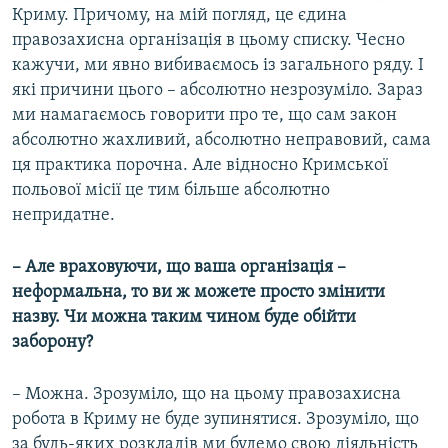
Криму. Причому, на мій погляд, це єдина
правозахисна організація в цьому списку. Чесно
кажучи, ми явно вибиваємось із загального ряду. І
які причини цього – абсолютно незрозуміло. Зараз
ми намагаємось говорити про те, що сам закон
абсолютно жахливий, абсолютно неправовий, сама
ця практика порочна. Але відносно Кримської
польової місії це тим більше абсолютно
непридатне.
– Але враховуючи, що ваша організація –
неформальна, то ви ж можете просто змінити
назву. Чи можна таким чином буде обійти
заборону?
– Можна. Зрозуміло, що на цьому правозахисна
робота в Криму не буде зупинятися. Зрозуміло, що
за будь-яких розкладів ми будемо свою діяльність