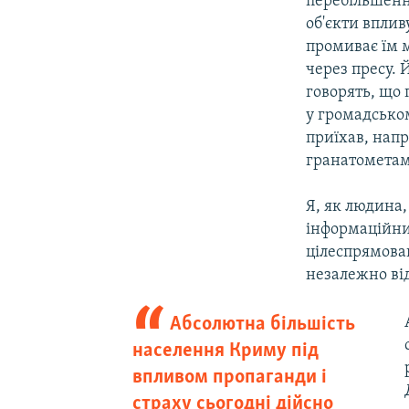
перебільшення
об'єкти вплив
промиває їм м
через пресу. 
говорять, що 
у громадськом
приїхав, напр
гранатометам
Я, як людина,
інформаційни
цілеспрямован
незалежно від
Абсолютна більшість
населення Криму під
впливом пропаганди і
страху сьогодні дійсно