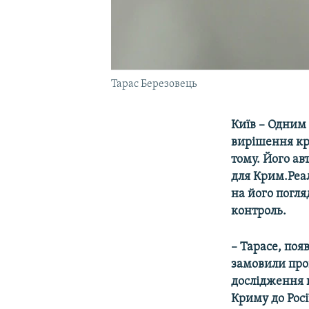
Тарас Березовець
Київ – Одним
вирішення кри
тому. Його ав
для Крим.Реалі
на його погля
контроль.
– Тарасе, поя
замовили пров
дослідження 
Криму до Росі