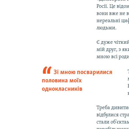
Росії. Це від
вони вже не в
нереальні циф
людьми.
Є дуже чіткий
мій друг, з я
мною всі род
Зі мною посварилися
половина моїх
однокласників
Треба дивитис
відбулися стр
стали об'єкта