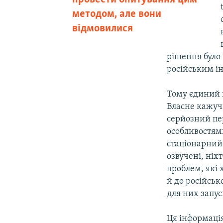
методом, але вони
відмовилися
рішення було 
російським і
Тому єдиний в
Власне кажучи
серйозний пер
особливостям
стаціонарний
озвучені, ніх
проблем, які 
й до російськ
для них запу
Ця інформація