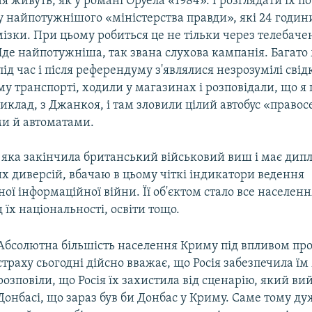
 живуть, як у романі Оруела «1984». І розглядати їх по
у найпотужнішого «міністерства правди», які 24 годин
ізки. При цьому робиться це не тільки через телебачен
Йде найпотужніша, так звана слухова кампанія. Багато 
під час і після референдуму з'являлися незрозумілі свідк
у транспорті, ходили у магазинах і розповідали, що я
иклад, з Джанкоя, і там зловили цілий автобус «правосе
и й автоматами.
 яка закінчила британський військовий виш і має дипл
х диверсій, вбачаю в цьому чіткі індикатори ведення
ої інформаційної війни. Її об'єктом стало все населен
 їх національності, освіти тощо.
Абсолютна більшість населення Криму під впливом про
страху сьогодні дійсно вважає, що Росія забезпечила їм
розповіли, що Росія їх захистила від сценарію, який в
Донбасі, що зараз був би Донбас у Криму. Саме тому ду