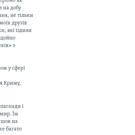
трібно як
и на добу
ня, не тільки
моїх друзів
и, які їздили
 щойно
ків» з
ом у сфері
ня Криму,
паганди і
 мир. Їм
ийшов на
же багато