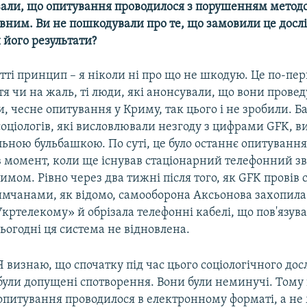
али, що опитування проводилося з порушенням методоло
вним. Ви не пошкодували про те, що замовили це досл
його результати?
тті принцип – я ніколи ні про що не шкодую. Це по-пер
тя чи на жаль, ті люди, які анонсували, що вони проведу
, чесне опитування у Криму, так цього і не зробили. Б
оціологів, які висловлювали незгоду з цифрами GFK, 
ною бульбашкою. По суті, це було останнє опитування
в момент, коли ще існував стаціонарний телефонний зв
имом. Рівно через два тижні після того, як GFK провів 
римчанами, як відомо, самооборона Аксьонова захопила
кртелекому» й обрізала телефонні кабелі, що пов'язув
 сьогодні ця система не відновлена.
Я визнаю, що спочатку під час цього соціологічного до
були допущені спотворення. Вони були неминучі. Тому
опитування проводилося в електронному форматі, а не 