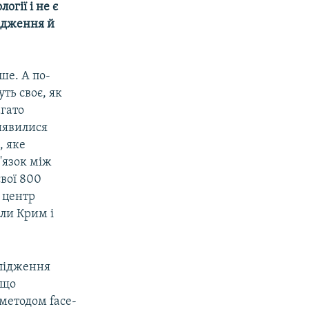
гії і не є
ідження й
ше. А по-
ть своє, як
агато
виявилися
, яке
'язок між
свої 800
 центр
али Крим і
слідження
 що
методом face-