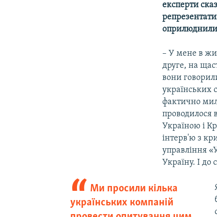
експерти сказ
репрезентати
оприлюднили 
– У мене в жи
друге, на щас
вони говорили
українських с
фактично миль
проводилося 
Україною і Кр
інтерв'ю з к
управління «У
Україну. І до
Ми просили кілька
українських компаній
провести опитування цим