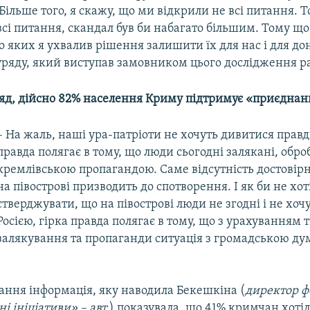
Більше того, я скажу, що ми відкрили не всі питання. 
сі питання, скандал був би набагато більшим. Тому що 
 яких я ухвалив рішення залишити їх для нас і для дон
уряду, який виступав замовником цього дослідження р
яд, дійсно 82% населення Криму підтримує «приєднанн
– На жаль, наші ура-патріоти не хочуть дивитися правді 
правда полягає в тому, що люди сьогодні залякані, обро
кремлівською пропагандою. Саме відсутність достовірн
на півострові призводить до спотворення. І як би не хот
стверджувати, що на півострові люди не згодні і не хоч
Росією, гірка правда полягає в тому, що з урахуванням т
залякування та пропаганди ситуація з громадською д
тання інформація, яку наводила Бекешкіна (
директор ф
 ініціативи» – авт.
) показувала, що 41% кримчан хотіл