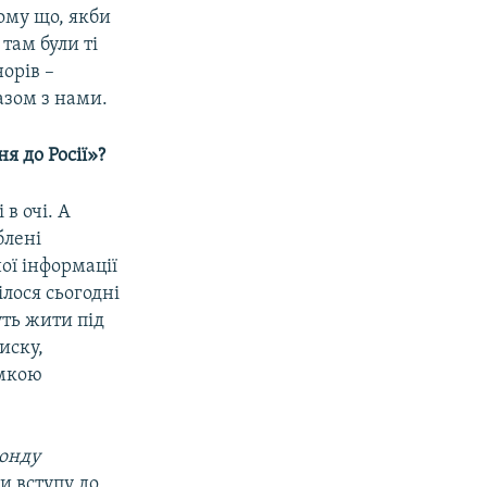
Тому що, якби
там були ті
орів –
азом з нами.
я до Росії»?
в очі. А
блені
ої інформації
ілося сьогодні
уть жити під
иску,
умкою
онду
и вступу до