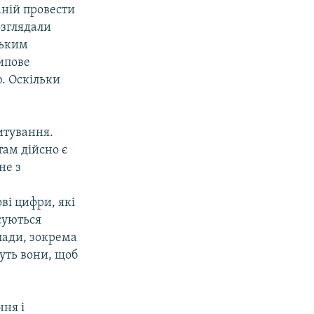
аній провести
озглядали
ським
ципове
. Оскільки
итування.
там дійсно є
не з
ві цифри, які
осуються
лади, зокрема
чуть вони, щоб
ння і