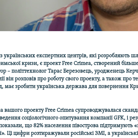
 з українських експертних центрів, які розробляють ш
мської кризи, є проект Free Crimea, створений більше
тор – політтехнолог Тарас Березовець, уродженець Керчі
ї він розповів про роботу свого проекту, а також про те
д, має зробити українська держава для повернення Кри
ва вашого проекту Free Crimea супроводжувалася сканд
едення соціологічного опитування компанії GFK, і рез
показали, що 82% населення півострова підтримують 
ї». Ці цифри розтиражували російські ЗМІ, а українськ