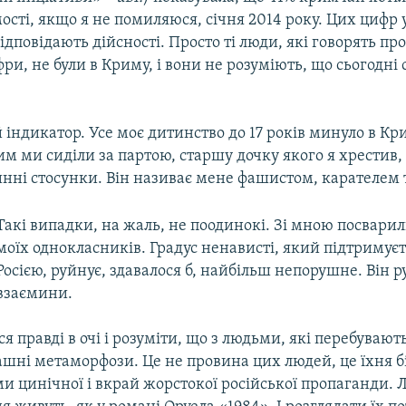
омості, якщо я не помиляюся, січня 2014 року. Цих цифр
ідповідають дійсності. Просто ті люди, які говорять пр
ри, не були в Криму, і вони не розуміють, що сьогодні 
 індикатор. Усе моє дитинство до 17 років минуло в Кри
ким ми сиділи за партою, старшу дочку якого я хрестив, 
инні стосунки. Він називає мене фашистом, карателем 
Такі випадки, на жаль, не поодинокі. Зі мною посвари
моїх однокласників. Градус ненависті, який підтримуєт
Росією, руйнує, здавалося б, найбільш непорушне. Він 
взаємини.
я правді в очі і розуміти, що з людьми, які перебувают
ашні метаморфози. Це не провина цих людей, це їхня б
ми цинічної і вкрай жорстокої російської пропаганди. 