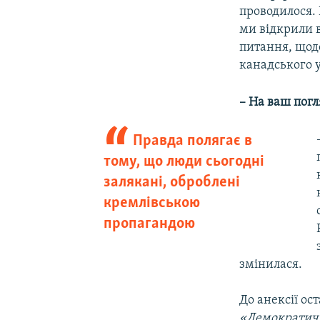
проводилося. 
ми відкрили в
питання, щодо
канадського 
– На ваш погл
Правда полягає в
тому, що люди сьогодні
залякані, оброблені
кремлівською
пропагандою
змінилася.
До анексії ос
«Демократичні