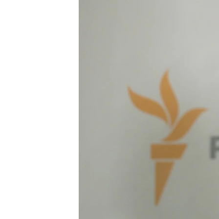
ВІДЕОУРОКИ «ELIFBE»
СВІДЧЕННЯ ОКУПАЦІЇ
УКРАЇНСЬКА ПРОБЛЕМА КРИМУ
ІНФОГРАФІКА