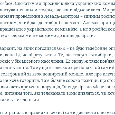
to-face. Спочатку ми просили кілька українських комп
опитування цим методом, але вони відмовилися. Ми р
варіант проведення з Левада-Центром – єдиним росій
центром, який дає достовірні відомості. Але моє прин
працювати з українською компанією, а не з російською
нтерв'юерам ми не можемо до кінця довіряти.
аріант, на який погодився GFK – це було телефонне оп
, воно і дало ці результати. Те, що стосується вибірки, 
екіс у бік міського населення. Це знову ж таки пов'яза
и опитування. Тому що в сільських регіонах той самий
 телефонний зв'язок поширений менше. Але про ключо
то не хоче говорити. Там більше сорока позицій, що ст
хвилюють кримчан, корупція, їхня довіра до місцевої в
ої, питання того, які телеканали вони дивляться, чи хо
скалися телеканали.
 потрапила в правильні руки, і саме для цього опитува