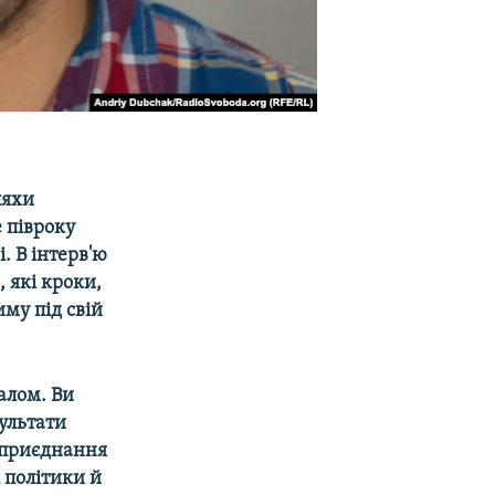
ляхи
 півроку
. В інтерв'ю
, які кроки,
му під свій
алом. Ви
ультати
«приєднання
і політики й