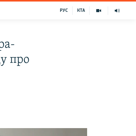
РУС
КТА
ра-
ду про