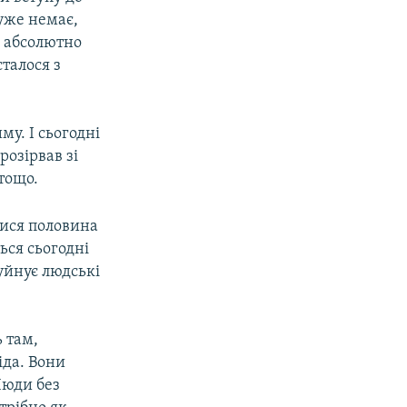
 уже немає,
о абсолютно
сталося з
му. І сьогодні
розірвав зі
тощо.
лися половина
ься сьогодні
руйнує людські
ь там,
іда. Вони
Люди без