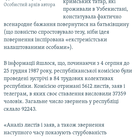
кримських татар, які
Особистий архів автора
проживали в Узбекистані,
констатувала фактично
всенародне бажання повернутися на батьківщину
(що повністю спростовувало тезу, ніби ідея
повернення інспірована «екстремістськи
налаштованими особами»).
В інформації йшлося, що, починаючи з 4 серпня до
25 грудня 1987 року, республіканської комісією були
проведені зустрічі в 84 трудових колективах
республіки. Комісією отримані 5612 листів, заяв і
телеграм, в яких своє ставлення висловили 37359
чоловік. Загальне число звернень у республіці
склало 92243.
«Аналіз листів і заяв, а також звернення
наступного часу показують стурбованість