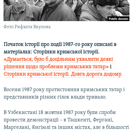
ВІДЕОУРОКИ «ELIFBE»
Русский
СВІДЧЕННЯ ОКУПАЦІЇ
Qırımtatar
УКРАЇНСЬКА ПРОБЛЕМА КРИМУ
Фото Рифхата Якупова
ДОЛУЧАЙСЯ!
ІНФОГРАФІКА
Початок історії про події 1987-го року описані в
матеріалах: Сторінки кримської історії.
«Думається, було б доцільним ухвалити деякі
Усі сайти RFE/RL
рішення щодо проблеми кримських татар»
і
Сторінки кримської історії. Довга дорога додому.
Восени 1987 року протистояння кримських татар і
представників різних гілок влади тривало.
В Узбекистані 18 жовтня 1987 року були спроби
провести демонстрації – в Ташкенті, Фергані,
Маргелані, Янгіюлі та інших містах, але в більшості