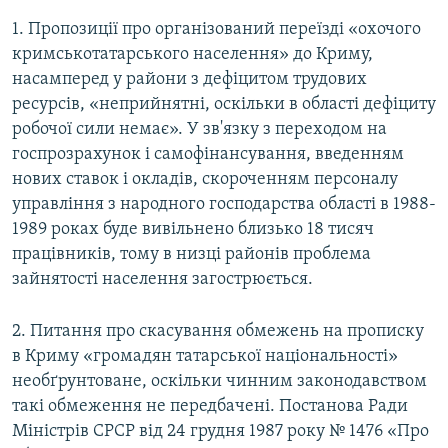
1. Пропозиції про організований переїзді «охочого
кримськотатарського населення» до Криму,
насамперед у райони з дефіцитом трудових
ресурсів, «неприйнятні, оскільки в області дефіциту
робочої сили немає». У зв'язку з переходом на
госпрозрахунок і самофінансування, введенням
нових ставок і окладів, скороченням персоналу
управління з народного господарства області в 1988-
1989 роках буде вивільнено близько 18 тисяч
працівників, тому в низці районів проблема
зайнятості населення загострюється.
2. Питання про скасування обмежень на прописку
в Криму «громадян татарської національності»
необґрунтоване, оскільки чинним законодавством
такі обмеження не передбачені. Постанова Ради
Міністрів СРСР від 24 грудня 1987 року № 1476 «Про