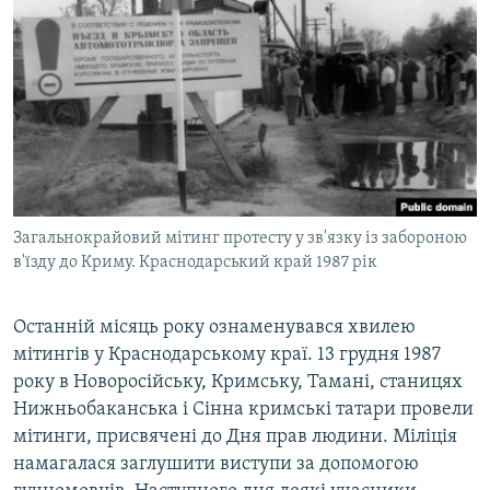
Загальнокрайовий мітинг протесту у зв'язку із забороною
в'їзду до Криму. Краснодарський край 1987 рік
Останній місяць року ознаменувався хвилею
мітингів у Краснодарському краї. 13 грудня 1987
року в Новоросійську, Кримську, Тамані, станицях
Нижньобаканська і Сінна кримські татари провели
мітинги, присвячені до Дня прав людини. Міліція
намагалася заглушити виступи за допомогою