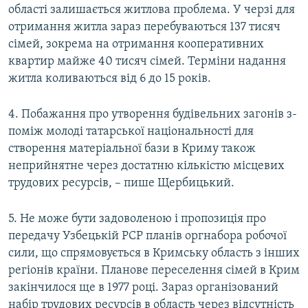
області залишається житлова проблема. У черзі для
отримання житла зараз перебуваються 137 тисяч
сімей, зокрема на отримання кооперативних
квартир майже 40 тисяч сімей. Терміни надання
житла коливаються від 6 до 15 років.
4. Побажання про утворення будівельних загонів з-
поміж молоді татарської національності для
створення матеріальної бази в Криму також
неприйнятне через достатню кількістю місцевих
трудових ресурсів, – пише Щербицький.
5. Не може бути задоволеною і пропозиція про
передачу Узбецькій РСР планів оргнабора робочої
сили, що спрямовується в Кримську область з інших
регіонів країни. Планове переселення сімей в Крим
закінчилося ще в 1977 році. Зараз організований
набір трудових ресурсів в область через відсутність