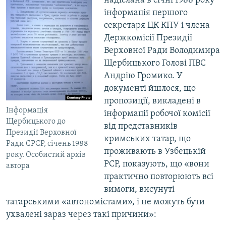
надіслана в січні 1988 року
інформація першого
секретаря ЦК КПУ і члена
Держкомісії Президії
Верховної Ради Володимира
Щербицького Голові ПВС
Андрію Громико. У
документі йшлося, що
пропозиції, викладені в
Інформація
інформації робочої комісії
Щербицького до
від представників
Президії Верховної
кримських татар, що
Ради СРСР, січень 1988
проживають в Узбецькій
року. Особистий архів
РСР, показують, що «вони
автора
практично повторюють всі
вимоги, висунуті
татарськими «автономістами», і не можуть бути
ухвалені зараз через такі причини»: