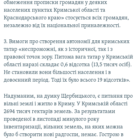
обмеження прописки громадян у деяких
населених пунктах Кримської області та
Краснодарського краю» стосується всіх громадян,
незалежно від їх національної приналежності.
3. Вимоги про створення автономії для кримських
татар «неспроможні, як з історичної, так і з
правової точок зору. Питома вага татар у Кримській
області наразі складає 0,6 відсотка (13,5 тисяч осіб).
Не становили вони більшості населення і в
довоєнний період. Тоді їх було всього 19 відсотків».
Надуманим, на думку Щербицького, є питання про
вільні землі і житло в Криму. У Кримській області
2694 тисяч гектарів земель. За результатами
проведеної в листопаді минулого року
інвентаризації, вільних земель, на яких можна
було б створити нові радгоспи, немає. Гострою в