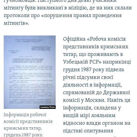
гучномовців. Наступного дня деякі учасники
мітингу були викликані в міліцію, де на них склали
протоколи про «порушення правил проведення
мітингів».
Офіційна «Робоча комісія
представників кримських
татар, що проживають в
Узбецькій РСР» наприкінці
грудня 1987 року підвела
річні підсумки своєї
діяльності в інформації,
спрямованій до Державної
комісії у Москви. Навіть ця
інформація, складена у
Інформація робочої
вищій мірі лояльним
комісії представників
відносно влади органом на
кримських татар,
підставі опитування
грудень 1987 року.