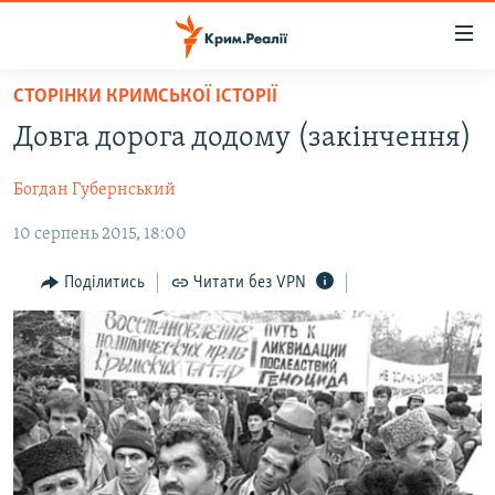
Доступність
посилання
Перейти
СТОРІНКИ КРИМСЬКОЇ ІСТОРІЇ
до
НОВИНИ
Довга дорога додому (закінчення)
основного
ВОДА.КРИМ
матеріалу
Богдан Губернський
ВІДЕО ТА ФОТО
Перейти
до
10 серпень 2015, 18:00
ПОЛІТИКА
основної
БЛОГИ
навігації
Поділитись
Читати без VPN
Перейти
ПОГЛЯД
до
ІНТЕРВ'Ю
пошуку
ВСЕ ЗА ДЕНЬ
СПЕЦПРОЕКТИ
ЯК ОБІЙТИ БЛОКУВАННЯ
ДЕПОРТАЦІЯ