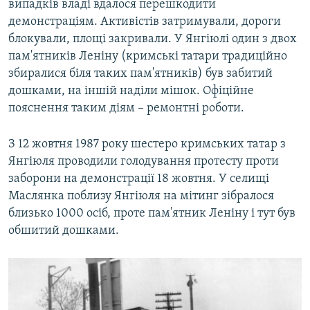
випадків владі вдалося перешкодити
демонстраціям. Активістів затримували, дороги
блокували, площі закривали. У Янгіюлі один з двох
пам'ятників Леніну (кримські татари традиційно
збиралися біля таких пам'ятників) був забитий
дошками, на іншій наділи мішок. Офіційне
пояснення таким діям – ремонтні роботи.
З 12 жовтня 1987 року шестеро кримських татар з
Янгіюля проводили голодування протесту проти
заборони на демонстрації 18 жовтня. У селищі
Маслянка поблизу Янгіюля на мітинг зібралося
близько 1000 осіб, проте пам'ятник Леніну і тут був
обшитий дошками.