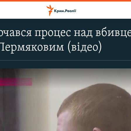
очався процес над вбивц
Пермяковим (відео)