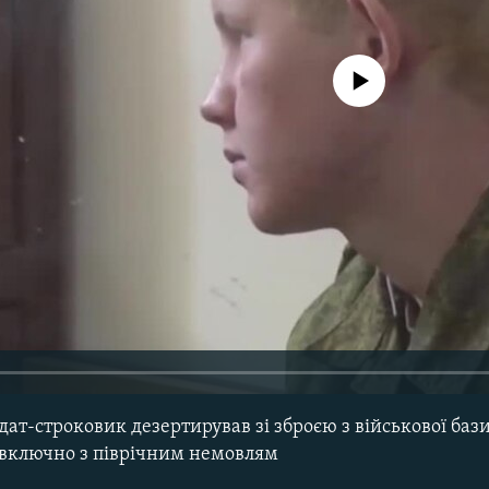
No media source currently avail
дат-строковик дезертирував зі зброєю з військової бази
, включно з піврічним немовлям