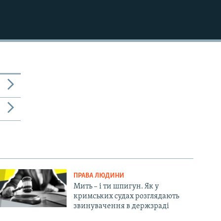
ПРАВА ЛЮДИНИ
Мить – і ти шпигун. Як у
кримських судах розглядають
звинувачення в держзраді