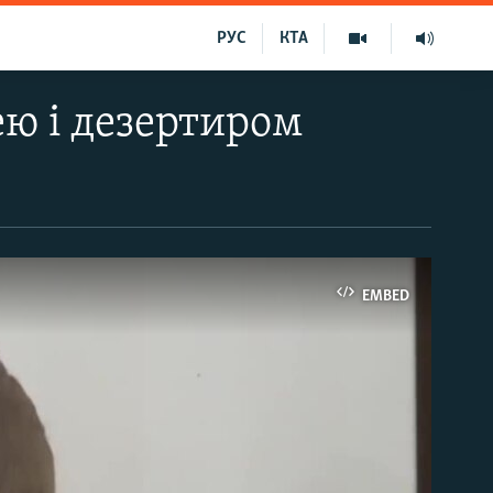
РУС
КТА
ею і дезертиром
EMBED