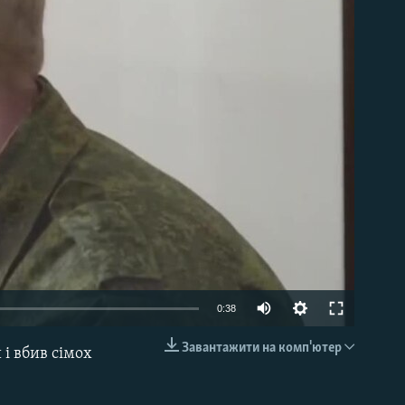
able
0:38
Завантажити на комп'ютер
 і вбив сімох
EMBED