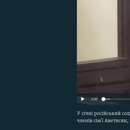
ВІДЕОУРОКИ «ELIFBE»
СВІДЧЕННЯ ОКУПАЦІЇ
УКРАЇНСЬКА ПРОБЛЕМА КРИМУ
ІНФОГРАФІКА
0:00
У січні російський сол
членів сім'ї Аветисян