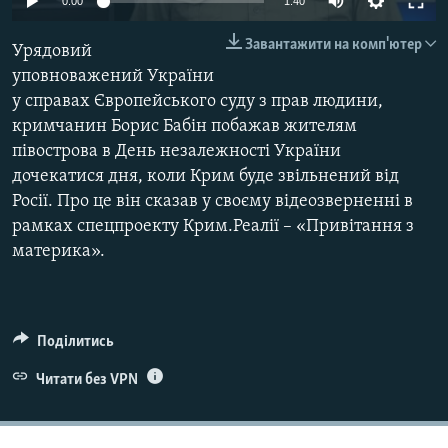
0:00
1:40
ВІДЕОУРОКИ «ELIFBE»
Русский
Завантажити на комп'ютер
Урядовий
СВІДЧЕННЯ ОКУПАЦІЇ
Qırımtatar
уповноважений України
УКРАЇНСЬКА ПРОБЛЕМА КРИМУ
у справах Європейського суду з прав людини,
ДОЛУЧАЙСЯ!
кримчанин Борис Бабін побажав жителям
ІНФОГРАФІКА
півострова в День незалежності України
дочекатися дня, коли Крим буде звільнений від
Росії. Про це він сказав у своєму відеозверненні в
Усі сайти RFE/RL
рамках спецпроекту Крим.Реалії – «Привітання з
материка».
Поділитись
Читати без VPN