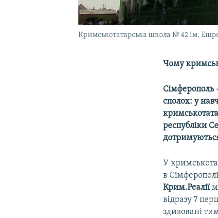
Кримськотатарська школа № 42 ім. Ешр
Чому кримськ
Сімферополь –
сполох: у нав
кримськотата
республіки Се
дотримуються 
У кримськота
в Сімферополі
Крим.Реалії
м
відразу 7 пер
здивовані ти