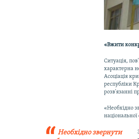
«Вжити конкр
Ситуація, пов
характерна н
Асоціація кр
республіки К
розв'язанні 
«Необхідно зв
національної 
Необхідно звернути