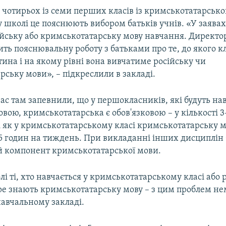
я чотирьох із семи перших класів із кримськотатарськ
у школі це пояснюють вибором батьків учнів. «У заявах
ійську або кримськотатарську мову навчання. Директор
ить пояснювальну роботу з батьками про те, до якого к
ина і на якому рівні вона вивчатиме російську чи
ську мови», – підкреслили в закладі.
ас там запевнили, що у першокласників, які будуть на
вою, кримськотатарська є обов'язковою – у кількості 3
і як у кримськотатарському класі кримськотатарську 
5 годин на тиждень. При викладанні інших дисциплін 
 компонент кримськотатарської мови.
і ті, хто навчається у кримськотатарському класі або 
ре знають кримськотатарську мову – з цим проблем нем
навчальному закладі.