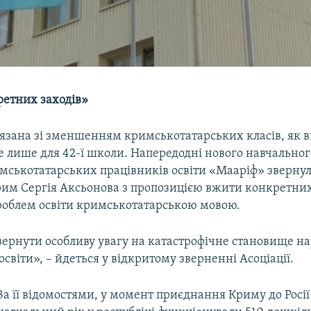
етних заходів»
'язана зі зменшенням кримськотатарських класів, як 
е лише для 42-ї школи. Напередодні нового навчальног
имськотатарських працівників освіти «Мааріф» звернул
рим Сергія Аксьонова з пропозицією вжити конкретних
проблем освіти кримськотатарською мовою.
ернути особливу увагу на катастрофічне становище на
освіти», – йдеться у відкритому зверненні Асоціації.
За її відомостями, у момент приєднання Криму до Росії