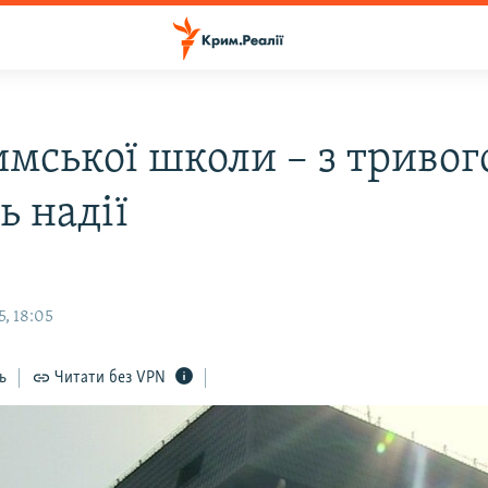
имської школи – з триво
ь надії
, 18:05
ь
Читати без VPN