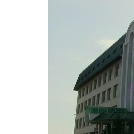
ВІДЕОУРОКИ «ELIFBE»
СВІДЧЕННЯ ОКУПАЦІЇ
УКРАЇНСЬКА ПРОБЛЕМА КРИМУ
ІНФОГРАФІКА