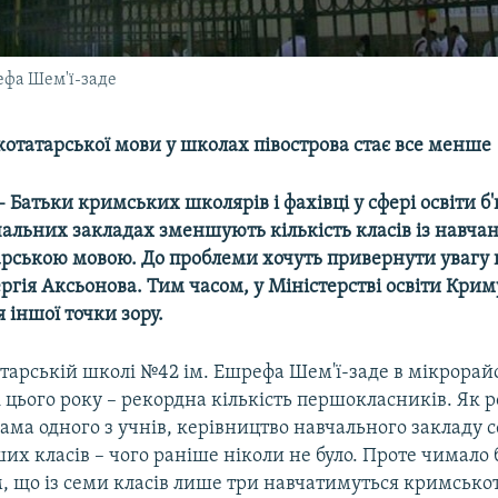
ефа Шем'ї-заде
отатарської мови у школах півострова стає все менше
 Батьки кримських школярів і фахівці у сфері освіти б
чальних закладах зменшують кількість класів із навча
рською мовою. До проблеми хочуть привернути увагу 
ргія Аксьонова. Тим часом, у Міністерстві освіти Крим
іншої точки зору.
тарській школі №42 ім. Ешрефа Шем'ї-заде в мікрорай
 цього року – рекордна кількість першокласників. Як р
ама одного з учнів, керівництво навчального закладу 
ших класів – чого раніше ніколи не було. Проте чимало 
м, що із семи класів лише три навчатимуться кримськ