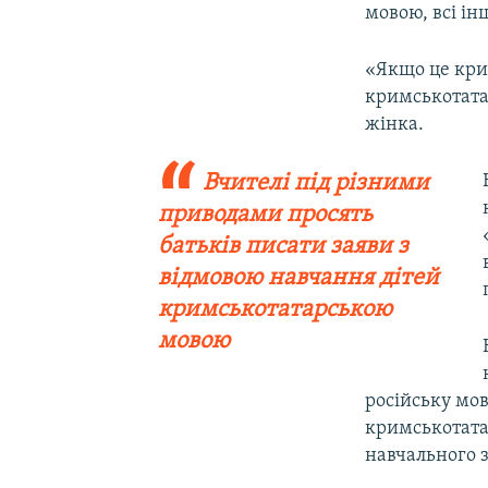
мовою, всі ін
«Якщо це кри
кримськотатар
жінка.
Вчителі під різними
приводами просять
батьків писати заяви з
відмовою навчання дітей
кримськотатарською
мовою
російську мов
кримськотатар
навчального з