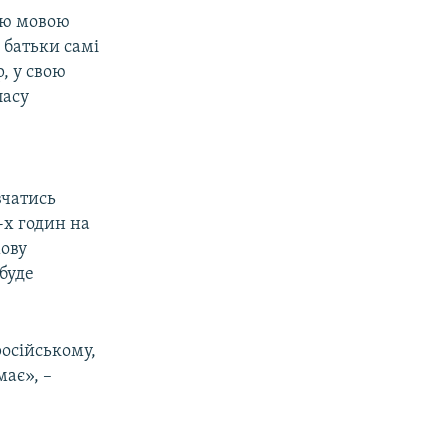
ою мовою
 батьки самі
, у свою
ласу
вчатись
-х годин на
мову
буде
російському,
ає», –