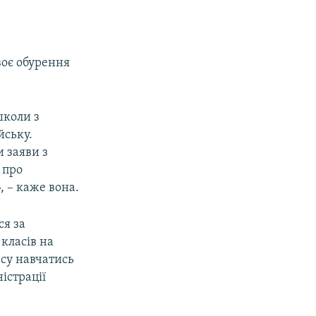
воє обурення
школи з
йську.
 заяви з
 про
, – каже вона.
я за
класів на
асу навчатись
істрації