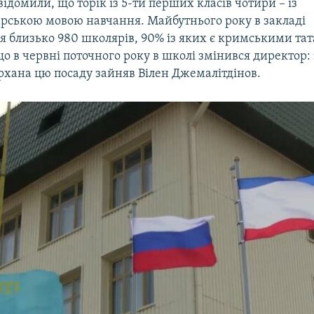
ідомили, що торік із 5-ти перших класів чотири – із
рською мовою навчання. Майбутнього року в закладі
я близько 980 школярів, 90% із яких є кримськими та
о в червні поточного року в школі змінився директор: 
рхана цю посаду зайняв Вілен Джемалітдінов.