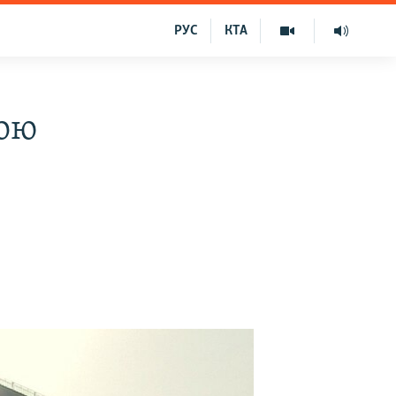
РУС
КТА
гою