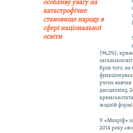
особливу увагу на
катастрофічне
становище народу в
сфері національної
освіти
(96,2%); крим
загальноосвіт
Крім того, на
функціонувал
учень вивчав 
дисципліну, 2
кримськотатар
жодній формі
У «Мааріф» з
2014 року «вс