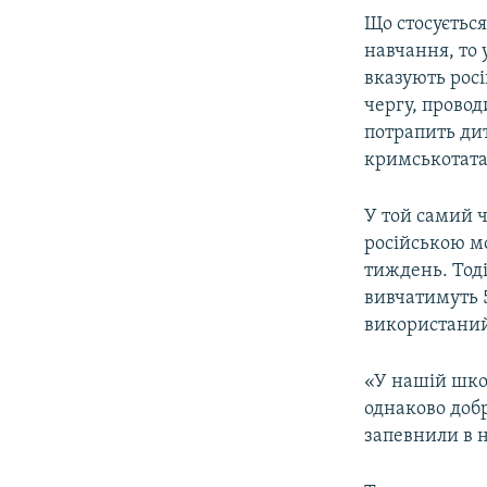
Що стосуєтьс
навчання, то 
вказують рос
чергу, провод
потрапить дит
кримськотатар
У той самий ч
російською мо
тиждень. Тод
вивчатимуть 
використаний
«У нашій школ
однаково доб
запевнили в 