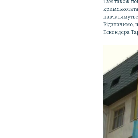
Там також пов
кримськотата
навчатимутьс
Відзначимо, щ
Ескендера Та