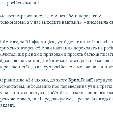
ші – російськомовні.
мськотатарська школа, то мають бути переваги у
ської мови, а у нас виходить навпаки», – висловила с
Крім того, за її інформацією, учні деяких третіх класів 
кримськотатарської мови навчання переходять на росі
«Вчителі під різними приводами просять батьків писати
відмовою навчання дітей кримськотатарською мовою і
переведення їх до класу з російською мовою навчання»
Керівництво 42-ї школи, до якого
Крим.Реалії
звернулис
коментарем, інформацію про переведення учнів третіх 
у навчання спростувало. «Учні як почали з першого кл
ською мовою, так і продовжують», – розповіли в адмін
акладу.