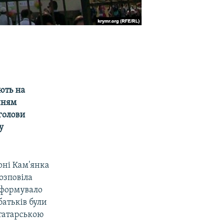
'ють на
нням
голови
у
оні Кам'янка
озповіла
сформувало
батьків були
отатарською