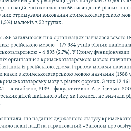
навчальний рік у республіці функціонували 510 дошкіл
організацій, які охоплювали 66 тисяч дітей різних нац
з них отримували виховання кримськотатарською мов
(1,3%) малюків в 32 групах.
У 586 загальноосвітніх організаціях навчалося всього 18
них: російською мовою – 177 984 учнів різних націона
ськотатарською – 4 895 (2,7%). У Криму функціонували 
ніх організацій з кримськотатарською мовою навчання 
 базі шкіл із російською, двома і трьома мовами навчан
и класи з кримськотатарською мовою навчання (1588 уч
кримськотатарську мову в різних формах. З них 12 461
41 – поглиблено, 8139 – факультативно. Але близько 80
ських дітей шкільного віку, як і колись, не вивчали р
.
азначили, що надання державного статусу кримськота
елило певні надії на гарантований «Законом про освіту