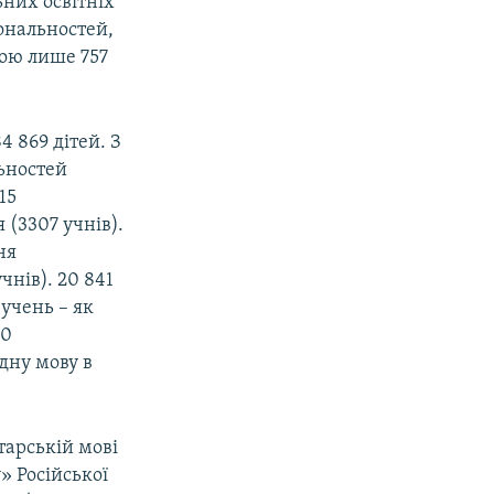
ьних освітніх
іональностей,
ою лише 757
4 869 дітей. З
льностей
15
(3307 учнів).
ня
нів). 20 841
 учень – як
00
ідну мову в
тарській мові
» Російської