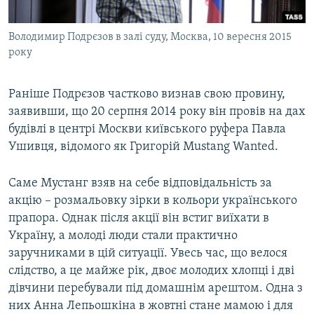
Володимир Подрєзов в залі суду, Москва, 10 вересня 2015
року
Раніше Подрєзов частково визнав свою провину,
заявивши, що 20 серпня 2014 року він провів на дах
будівлі в центрі Москви київського руфера Павла
Ушивця, відомого як Григорій Mustang Wanted.
Саме Мустанг взяв на себе відповідальність за
акцію – розмальовку зірки в кольори українського
прапора. Однак після акції він встиг виїхати в
Україну, а молоді люди стали практично
заручниками в цій ситуації. Увесь час, що велося
слідство, а це майже рік, двоє молодих хлопці і дві
дівчини перебували під домашнім арештом. Одна з
них Анна Лепьошкіна в жовтні стане мамою і для