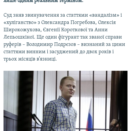
лише одним реальним терміном.
Суд зняв звинувачення за статтями «вандалізм» і
«хуліганство» з Олександра Погребова, Олексія
Широкожухова, Євгенії Короткової та Анни
Лепьошкіної. Ще один фігурант так званої справи
руферів – Володимир Подрєзов – визнаний за цими
статтями винним і засуджений до двох років і
трьох місяців в’язниці.