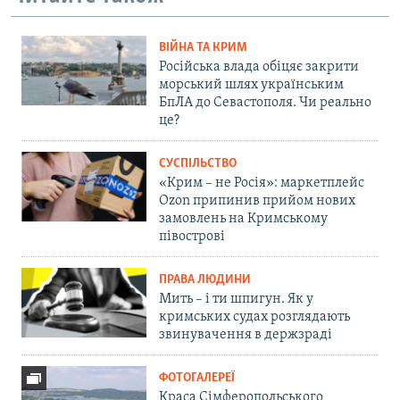
ВІЙНА ТА КРИМ
Російська влада обіцяє закрити
морський шлях українським
БпЛА до Севастополя. Чи реально
це?
СУСПІЛЬСТВО
«Крим – не Росія»: маркетплейс
Ozon припинив прийом нових
замовлень на Кримському
півострові
ПРАВА ЛЮДИНИ
Мить – і ти шпигун. Як у
кримських судах розглядають
звинувачення в держзраді
ФОТОГАЛЕРЕЇ
Краса Сімферопольського