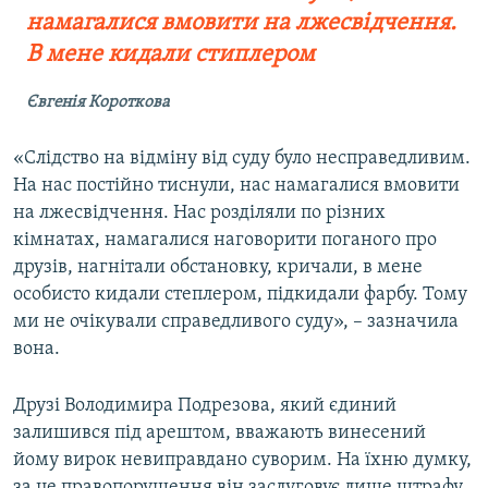
намагалися вмовити на лжесвідчення.
В мене кидали стиплером
Євгенія Короткова
«Слідство на відміну від суду було несправедливим.
На нас постійно тиснули, нас намагалися вмовити
на лжесвідчення. Нас розділяли по різних
кімнатах, намагалися наговорити поганого про
друзів, нагнітали обстановку, кричали, в мене
особисто кидали степлером, підкидали фарбу. Тому
ми не очікували справедливого суду», – зазначила
вона.
Друзі Володимира Подрезова, який єдиний
залишився під арештом, вважають винесений
йому вирок невиправдано суворим. На їхню думку,
за це правопорушення він заслуговує лише штрафу.