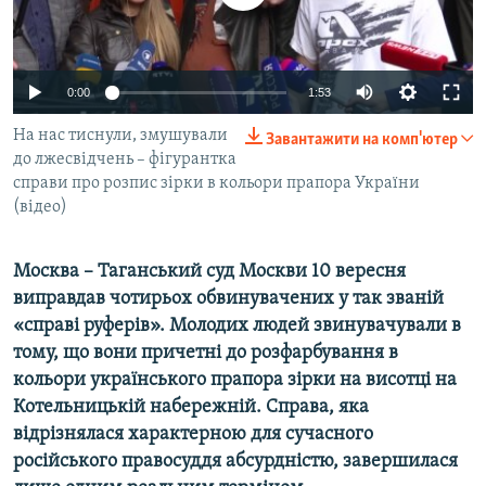
ВІДЕОУРОКИ «ELIFBE»
Русский
СВІДЧЕННЯ ОКУПАЦІЇ
Qırımtatar
0:00
1:53
УКРАЇНСЬКА ПРОБЛЕМА КРИМУ
ДОЛУЧАЙСЯ!
На нас тиснули, змушували
ІНФОГРАФІКА
Завантажити на комп'ютер
до лжесвідчень – фігурантка
справи про розпис зірки в кольори прапора України
(відео)
Усі сайти RFE/RL
Москва – Таганський суд Москви 10 вересня
виправдав чотирьох обвинувачених у так званій
«справі руферів». Молодих людей звинувачували в
тому, що вони причетні до розфарбування в
кольори українського прапора зірки на висотці на
Котельницькій набережній. Справа, яка
відрізнялася характерною для сучасного
російського правосуддя абсурдністю, завершилася